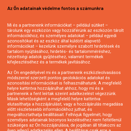
Pályázatírás vállalkozásoknak
Az Ön adatainak védelme fontos a számunkra
Mezőgazdasági pályázatírás
Pályázatírás magánszemélyeknek
Mi és a partnereink információkat – például sütiket –
Pályázatírás civil szervezeteknek
tárolunk egy eszközön vagy hozzáférünk az eszközön tárolt
Pályázatírás önkormányzatoknak
információkhoz, és személyes adatokat – például egyedi
azonosítókat és az eszköz által küldött alapvető
Pályázatfigyelés
információkat – kezelünk személyre szabott hirdetések és
Specifikus pályázatfigyelés vagy hírlevél
tartalom nyújtásához, hirdetés- és tartalomméréshez,
nézettségi adatok gyűjtéséhez, valamint termékek
kifejlesztéséhez és a termékek javításához.
PÁLYÁZATFIGYELŐ
Az Ön engedélyével mi és a partnereink eszközleolvasásos
módszerrel szerzett pontos geolokációs adatokat és
azonosítási információkat is felhasználhatunk. A megfelelő
helyre kattintva hozzájárulhat ahhoz, hogy mi és a
Pályázatok magánszemélyeknek
partnereink a fent leírtak szerint adatkezelést végezzünk.
Pályázatok civil szervezeteknek
Másik lehetőségként a megfelelő helyre kattintva
elutasíthatja a hozzájárulást, vagy a hozzájárulás megadása
Pályázatok vállalkozásoknak
előtt részletesebb információkhoz juthat, és
Önkormányzati pályázatok
megváltoztathatja beállításait. Felhívjuk figyelmét, hogy
személyes adatainak bizonyos kezeléséhez nem feltétlenül
Mezőgazdasági pályázatok
szükséges az Ön hozzájárulása, de jogában áll tiltakozni az
Falusi turizmus pályázatok
ilyen jellegű adatkezelés ellen. A beállításai csak erre a