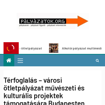
dítő ötletpályázat
Alkotói pályázat multimédia-kiállításh
Térfoglalás – városi
ötletpályázat művészeti és
kulturális projektek
támogatására Budapesten