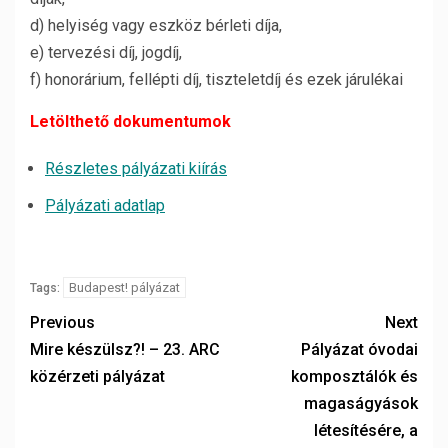
d) helyiség vagy eszköz bérleti díja,
e) tervezési díj, jogdíj,
f) honorárium, fellépti díj, tiszteletdíj és ezek járulékai
Letölthető dokumentumok
Részletes pályázati kiírás
Pályázati adatlap
Budapest! pályázat
Tags:
Previous
Next
Mire készülsz?! – 23. ARC
Pályázat óvodai
közérzeti pályázat
komposztálók és
magaságyások
létesítésére, a