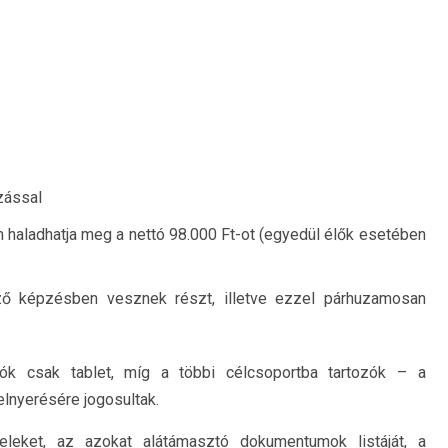
zással
m haladhatja meg a nettó 98.000 Ft-ot (egyedül élők esetében
ező képzésben vesznek részt, illetve ezzel párhuzamosan
zók csak tablet, míg a többi célcsoportba tartozók – a
lnyerésére jogosultak.
eleket, az azokat alátámasztó dokumentumok listáját, a