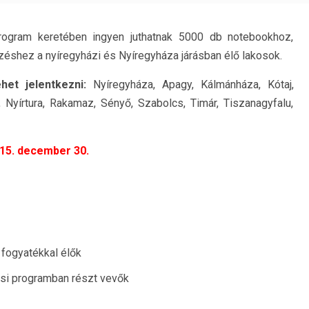
rogram keretében ingyen juthatnak 5000 db notebookhoz,
pzéshez a nyíregyházi és Nyíregyháza járásban élő lakosok.
het jelentkezni:
Nyíregyháza, Apagy, Kálmánháza, Kótaj,
 Nyírtura, Rakamaz, Sényő, Szabolcs, Timár, Tiszanagyfalu,
15. december 30.
fogyatékkal élők
tási programban részt vevők