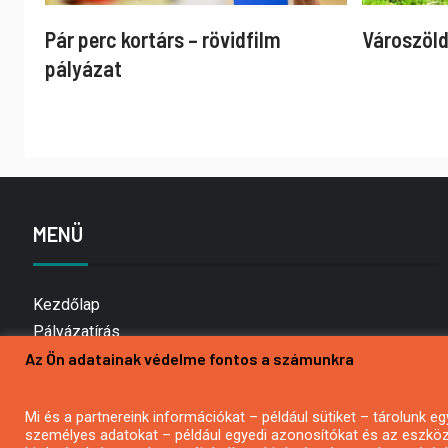
Pár perc kortárs – rövidfilm
Városzöld
pályázat
MENÜ
Kezdőlap
Pályázatírás
Bemutatkozás
Az Ön adatainak védelme fontos a számunkra
Médiaajánlat
Hírlevél feliratkozás
Mi és a partnereink információkat – például sütiket – tárolunk
személyes adatokat – például egyedi azonosítókat és az eszköz 
Impresszum