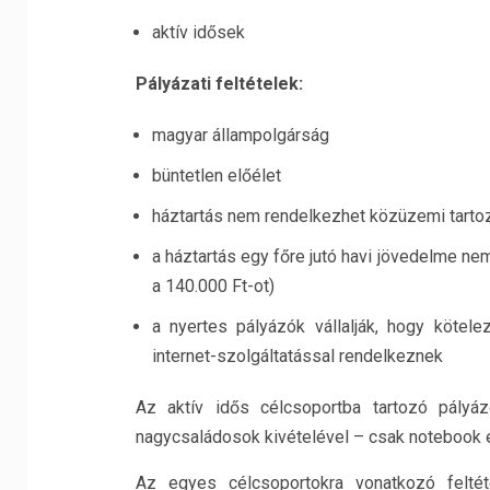
aktív idősek
Pályázati feltételek:
magyar állampolgárság
büntetlen előélet
háztartás nem rendelkezhet közüzemi tarto
a háztartás egy főre jutó havi jövedelme ne
a 140.000 Ft-ot)
a nyertes pályázók vállalják, hogy kötel
internet-szolgáltatással rendelkeznek
Az aktív idős célcsoportba tartozó pályá
nagycsaládosok kivételével – csak notebook e
Az egyes célcsoportokra vonatkozó feltét