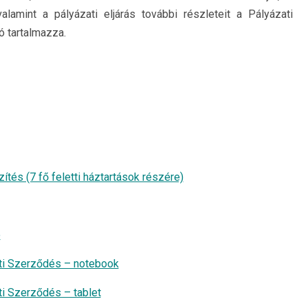
alamint a pályázati eljárás további részleteit a Pályázati
tó tartalmazza.
ítés (7 fő feletti háztartások részére)
ó
ti Szerződés – notebook
i Szerződés – tablet