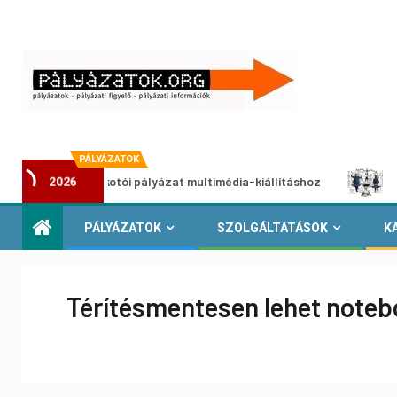
PÁLYÁZATOK
Alkotói pályázat multimédia-kiállításhoz
Pályázat a
2026
PÁLYÁZATOK
SZOLGÁLTATÁSOK
K
Térítésmentesen lehet notebo