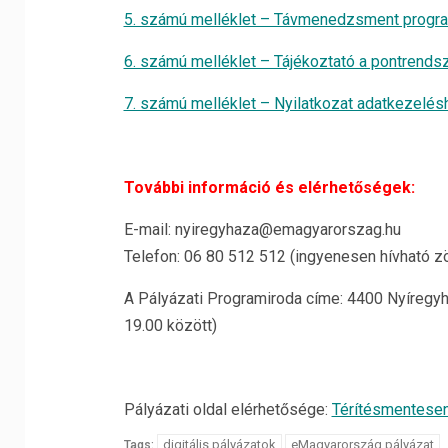
5. számú melléklet – Távmenedzsment progra
6. számú melléklet – Tájékoztató a pontrendsz
7. számú melléklet – Nyilatkozat adatkezelés
További információ és elérhetőségek:
E-mail: nyiregyhaza@emagyarorszag.hu
Telefon: 06 80 512 512 (ingyenesen hívható z
A Pályázati Programiroda címe: 4400 Nyíregyhá
19.00 között)
Pályázati oldal elérhetősége:
Térítésmentesen
digitális pályázatok
eMagyarország pályázat
Tags: