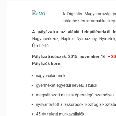
A Digitális Magyarország p
tablethez és informatikai ké
A pályázatra az alábbi településekről le
Nagycserkesz, Napkor, Nyírpazony, Nyírtelek,
Újfehértó.
Pályázati időszak: 2015. november 16. –
20
Pályázók köre:
nagycsaládosok
gyermekét egyedül nevelő szülők
megváltozott munkaképességű személyek, 
nyilvántartott álláskeresők, közfoglalkozta
45 év feletti munkavállalók