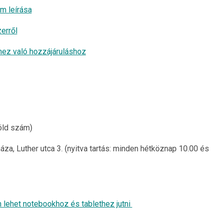
m leírása
erről
hez való hozzájáruláshoz
öld szám)
za, Luther utca 3. (nyitva tartás: minden hétköznap 10.00 és
 lehet notebookhoz és tablethez jutni