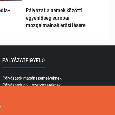
édia-
Pályázat a nemek közötti
egyenlőség európai
mozgalmainak erősítésére
PÁLYÁZATFIGYELŐ
Pályázatok magánszemélyeknek
Pályázatok civil szervezeteknek
Pályázatok vállalkozásoknak
Önkormányzati pályázatok
Mezőgazdasági pályázatok
s
Falusi turizmus pályázatok