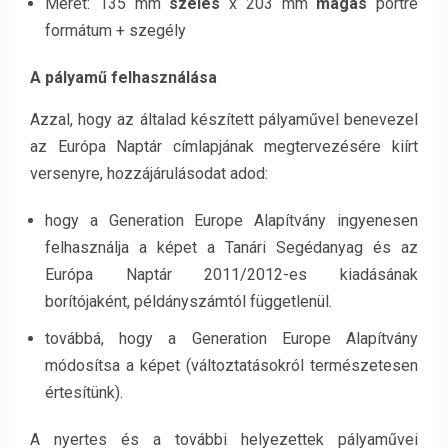
Méret: 135 mm
széles
x 203 mm
magas
portré
formátum + szegély
A pályamű felhasználása
Azzal, hogy az általad készített pályaművel benevezel
az Európa Naptár címlapjának megtervezésére kiírt
versenyre, hozzájárulásodat adod:
hogy a Generation Europe Alapítvány ingyenesen
felhasználja a képet a Tanári Segédanyag és az
Európa Naptár 2011/2012-es kiadásának
borítójaként, példányszámtól függetlenül.
továbbá, hogy a Generation Europe Alapítvány
módosítsa a képet (változtatásokról természetesen
értesítünk).
A nyertes és a további helyezettek pályaművei