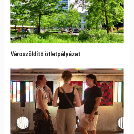
Városzöldítő ötletpályázat