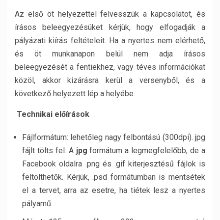
Az első öt helyezettel felvesszük a kapcsolatot, és
írásos beleegyezésüket kérjük, hogy elfogadják a
pályázati kiírás feltételeit. Ha a nyertes nem elérhető,
és öt munkanapon belül nem adja írásos
beleegyezését a fentiekhez, vagy téves információkat
közöl, akkor kizárásra kerül a versenyből, és a
következő helyezett lép a helyébe.
Technikai előírások
Fájlformátum: lehetőleg nagy felbontású (300dpi). jpg
fájlt tölts fel. A
jpg
formátum a legmegfelelőbb, de a
Facebook oldalra .png és .gif kiterjesztésű fájlok is
feltölthetők. Kérjük, .psd formátumban is mentsétek
el a tervet, arra az esetre, ha tiétek lesz a nyertes
pályamű.