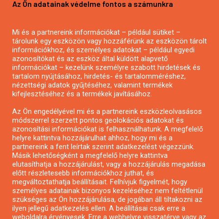
Az Ön adatainak védelme fontos a számunkra
Mezőgazdasági pályázatírás
Pályázatírás magánszemélyeknek
Mi és a partnereink információkat – például sütiket –
Pályázatírás civil szervezeteknek
tárolunk egy eszközön vagy hozzáférünk az eszközön tárolt
Pályázatírás önkormányzatoknak
információkhoz, és személyes adatokat – például egyedi
azonosítókat és az eszköz által küldött alapvető
Pályázatfigyelés
információkat – kezelünk személyre szabott hirdetések és
Specifikus pályázatfigyelés vagy hírlevél
tartalom nyújtásához, hirdetés- és tartalomméréshez,
nézettségi adatok gyűjtéséhez, valamint termékek
kifejlesztéséhez és a termékek javításához.
PÁLYÁZATFIGYELŐ
Az Ön engedélyével mi és a partnereink eszközleolvasásos
módszerrel szerzett pontos geolokációs adatokat és
azonosítási információkat is felhasználhatunk. A megfelelő
helyre kattintva hozzájárulhat ahhoz, hogy mi és a
Pályázatok magánszemélyeknek
partnereink a fent leírtak szerint adatkezelést végezzünk.
Pályázatok civil szervezeteknek
Másik lehetőségként a megfelelő helyre kattintva
elutasíthatja a hozzájárulást, vagy a hozzájárulás megadása
Pályázatok vállalkozásoknak
előtt részletesebb információkhoz juthat, és
Önkormányzati pályázatok
megváltoztathatja beállításait. Felhívjuk figyelmét, hogy
személyes adatainak bizonyos kezeléséhez nem feltétlenül
Mezőgazdasági pályázatok
szükséges az Ön hozzájárulása, de jogában áll tiltakozni az
Falusi turizmus pályázatok
ilyen jellegű adatkezelés ellen. A beállításai csak erre a
weboldalra érvényesek. Erre a webhelyre visszatérve vagy az
Napelem pályázatok