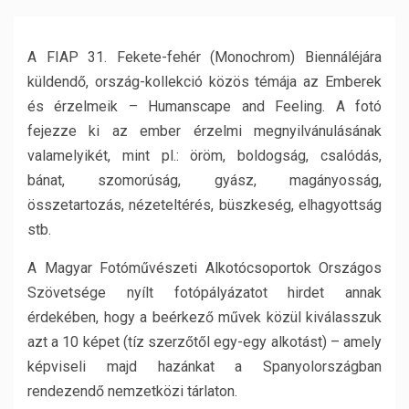
A FIAP 31. Fekete-fehér (Monochrom) Biennáléjára
küldendő, ország-kollekció közös témája az Emberek
és érzelmeik – Humanscape and Feeling.
A fotó
fejezze ki az ember érzelmi megnyilvánulásának
valamelyikét, mint pl.: öröm, boldogság, csalódás,
bánat, szomorúság, gyász, magányosság,
összetartozás, nézeteltérés, büszkeség, elhagyottság
stb.
A Magyar Fotóművészeti Alkotócsoportok Országos
Szövetsége nyílt fotópályázatot hirdet annak
érdekében, hogy a beérkező művek közül kiválasszuk
azt a 10 képet (tíz szerzőtől egy-egy alkotást) – amely
képviseli majd hazánkat a Spanyolországban
rendezendő nemzetközi tárlaton.