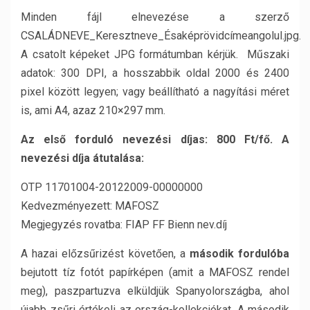
Minden fájl elnevezése a szerző
CSALÁDNEVE_Keresztneve_Ésaképrövidcímeangolul.jpg.
A csatolt képeket JPG formátumban kérjük. Műszaki
adatok: 300 DPI, a hosszabbik oldal 2000 és 2400
pixel között legyen; vagy beállítható a nagyítási méret
is, ami A4, azaz 210×297 mm.
Az első forduló nevezési díjas: 800 Ft/fő. A
nevezési díja átutalása:
OTP 11701004-20122009-00000000
Kedvezményezett: MAFOSZ
Megjegyzés rovatba: FIAP FF Bienn nev.díj
A hazai előzsűrizést követően, a
második fordulóba
bejutott tíz fotót papírképen (amit a MAFOSZ rendel
meg), paszpartuzva elküldjük Spanyolországba, ahol
újabb zsűri értékeli az ország-kollekciókat. A második