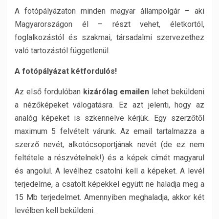
A fotópályázaton minden magyar állampolgár – aki
Magyarországon él – részt vehet, életkortól,
foglalkozástól és szakmai, társadalmi szervezethez
való tartozástól függetlenül.
A fotópályázat kétfordulós!
Az első fordulóban
kizárólag emailen
lehet beküldeni
a nézőképeket válogatásra. Ez azt jelenti, hogy az
analóg képeket is szkennelve kérjük. Egy szerzőtől
maximum 5 felvételt várunk. Az email tartalmazza a
szerző nevét, alkotócsoportjának nevét (de ez nem
feltétele a részvételnek!) és a képek címét magyarul
és angolul. A levélhez csatolni kell a képeket. A levél
terjedelme, a csatolt képekkel együtt ne haladja meg a
15 Mb terjedelmet. Amennyiben meghaladja, akkor két
levélben kell beküldeni.