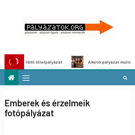
oszöldítő ötletpályázat
Alkotói pályázat multimédia-kiál
Emberek és érzelmeik
fotópályázat