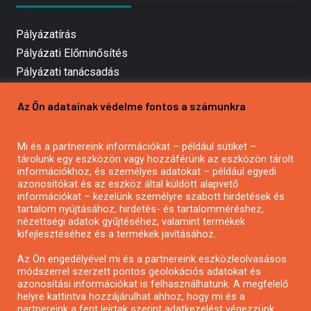
Pályázatírás
Pályázati Előminősítés
Pályázati tanácsadás
Pályázatírás vállalkozásoknak
Az Ön adatainak védelme fontos a számunkra
Mezőgazdasági pályázatírás
Pályázatírás magánszemélyeknek
Mi és a partnereink információkat – például sütiket –
Pályázatírás civil szervezeteknek
tárolunk egy eszközön vagy hozzáférünk az eszközön tárolt
Pályázatírás önkormányzatoknak
információkhoz, és személyes adatokat – például egyedi
azonosítókat és az eszköz által küldött alapvető
Pályázatfigyelés
információkat – kezelünk személyre szabott hirdetések és
Specifikus pályázatfigyelés vagy hírlevél
tartalom nyújtásához, hirdetés- és tartalomméréshez,
nézettségi adatok gyűjtéséhez, valamint termékek
kifejlesztéséhez és a termékek javításához.
PÁLYÁZATFIGYELŐ
Az Ön engedélyével mi és a partnereink eszközleolvasásos
módszerrel szerzett pontos geolokációs adatokat és
azonosítási információkat is felhasználhatunk. A megfelelő
helyre kattintva hozzájárulhat ahhoz, hogy mi és a
Pályázatok magánszemélyeknek
partnereink a fent leírtak szerint adatkezelést végezzünk.