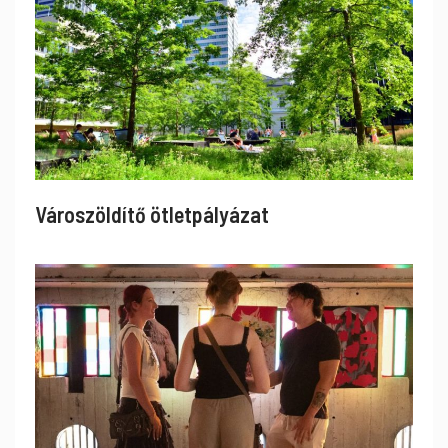
Városzöldítő ötletpályázat