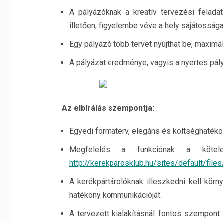
A pályázóknak a kreatív tervezési felada
illetően, figyelembe véve a hely sajátossága
Egy pályázó több tervet nyújthat be, maximál
A pályázat eredménye, vagyis a nyertes pályá
Az elbírálás szempontja:
Egyedi formaterv, elegáns és költséghaték
Megfelelés a funkciónak a kötele
http://kerekparosklub.hu/
sites/default/files
A kerékpártárolóknak illeszkedni kell körn
hatékony kommunikációját.
A tervezett kialakításnál fontos szempont