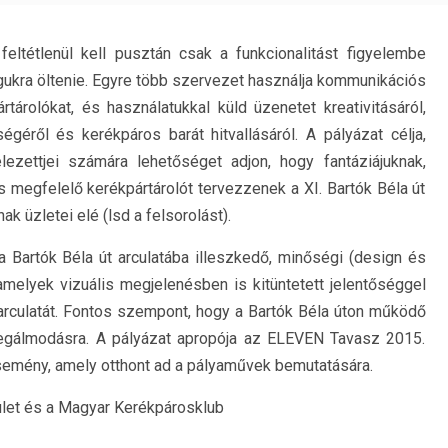
eltétlenül kell pusztán csak a funkcionalitást figyelembe
ukra öltenie. Egyre több szervezet használja kommunikációs
rtárolókat, és használatukkal küld üzenetet kreativitásáról,
égéről és kerékpáros barát hitvallásáról. A pályázat célja,
ezettjei számára lehetőséget adjon, hogy fantáziájuknak,
 megfelelő kerékpártárolót tervezzenek a XI. Bartók Béla út
k üzletei elé (lsd a felsorolást).
a Bartók Béla út arculatába illeszkedő, minőségi (design és
amelyek vizuális megjelenésben is kitüntetett jelentőséggel
, arculatát. Fontos szempont, hogy a Bartók Béla úton működő
 megálmodásra. A pályázat apropója az ELEVEN Tavasz 2015.
semény, amely otthont ad a pályaművek bemutatására.
ület és a Magyar Kerékpárosklub