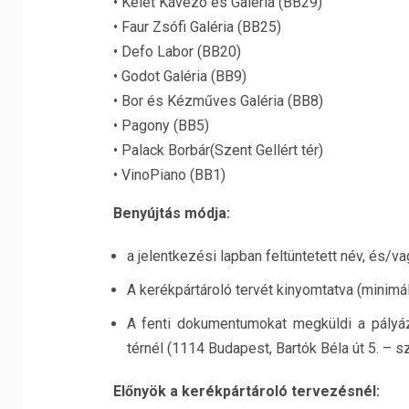
• Kelet Kávézó és Galéria (BB29)
• Faur Zsófi Galéria (BB25)
• Defo Labor (BB20)
• Godot Galéria (BB9)
• Bor és Kézműves Galéria (BB8)
• Pagony (BB5)
• Palack Borbár(Szent Gellért tér)
• VinoPiano (BB1)
Benyújtás módja:
a jelentkezési lapban feltüntetett név, és/v
A kerékpártároló tervét kinyomtatva (minimá
A fenti dokumentumokat megküldi a pályáza
térnél (1114 Budapest, Bartók Béla út 5. – s
Előnyök a kerékpártároló tervezésnél: