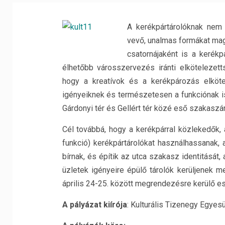
A kerékpártárolóknak nem f
vevő, unalmas formákat mag
csatornájaként is a kerékpá
élhetőbb városszervezés iránti elkötelezetts
hogy a kreatívok és a kerékpározás elkötel
igényeiknek és természetesen a funkciónak is
Gárdonyi tér és Gellért tér közé eső szakaszána
Cél továbbá, hogy a k
erékpárral közlekedők, 
funkció) kerékpártárolókat használhassanak, 
bírnak, és építik az utca szakasz identitását
üzletek igényeire épülő tárolók kerüljenek
április 24-25. között megrendezésre kerülő e
A pályázat kiírója
: Kulturális Tizenegy Egyes