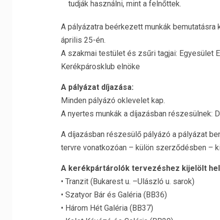
tudják használni, mint a felnőttek.
A pályázatra beérkezett munkák bemutatásra ker
április 25-én.
A szakmai testület és zsűri tagjai: Egyesület
Kerékpárosklub elnöke
A pályázat díjazása:
Minden pályázó oklevelet kap.
A nyertes munkák a díjazásban részesülnek: Dí
A díjazásban részesülő pályázó a pályázat beny
tervre vonatkozóan – külön szerződésben – ki
A kerékpártárolók tervezéshez kijelölt hely
• Tranzit (Bukarest u. –Ulászló u. sarok)
• Szatyor Bár és Galéria (BB36)
• Három Hét Galéria (BB37)