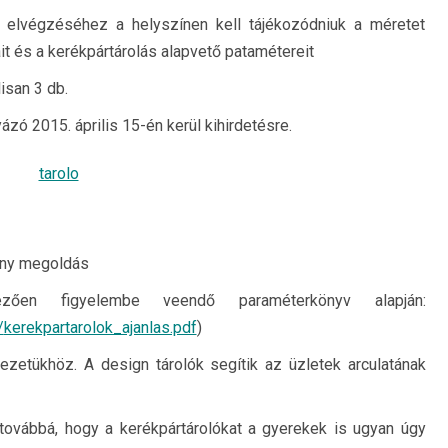
t elvégzéséhez a helyszínen kell tájékozódniuk a méretet
it és a kerékpártárolás alapvető patamétereit
isan 3 db.
zó 2015. április 15-én kerül kihirdetésre.
ony megoldás
zően figyelembe veendő paraméterkönyv alapján:
/
kerekpartarolok_ajanlas.pdf
)
yezetükhöz. A design tárolók segítik az üzletek arculatának
 továbbá, hogy a kerékpártárolókat a gyerekek is ugyan úgy