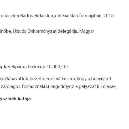
ülnek a Bartók Béla úton, élő kiállítás formájában: 2015.
 Elnöke, Újbuda Önkormányzat delegáltja, Magyar
j: kerékpáros táska és 10.000,- Ft
újtásával kötelezettséget vállal arra, hogy a benyújtott
zárólagos felhasználást engedélyez a pályázat kiírójának.
színek listája: