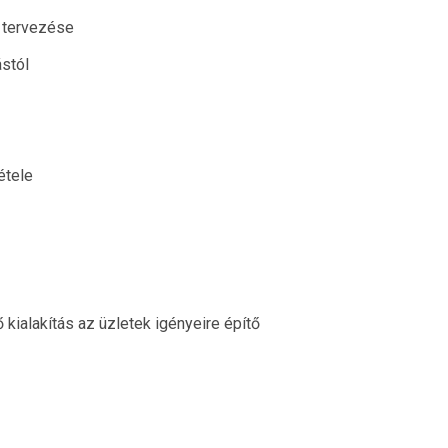
 tervezése
stól
étele
ő kialakítás
az üzletek igényeire építő