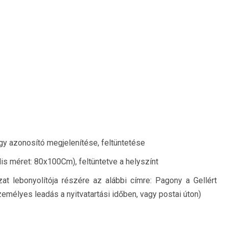
agy azonosító megjelenítése, feltüntetése
lis méret: 80x100Cm), feltüntetve a helyszínt
t lebonyolítója részére az alábbi címre: Pagony a Gellért
zemélyes leadás a nyitvatartási időben, vagy postai úton)