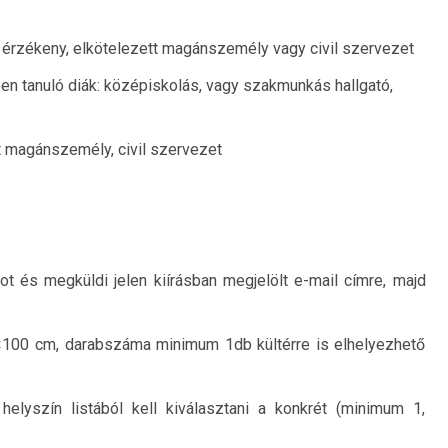
t érzékeny, elkötelezett magánszemély vagy civil szervezet
n tanuló diák: középiskolás, vagy szakmunkás hallgató,
t magánszemély, civil szervezet
apot és megküldi jelen kiírásban megjelölt e-mail címre, majd
×100 cm, darabszáma minimum 1db kültérre is elhelyezhető
helyszín listából kell kiválasztani a konkrét (minimum 1,