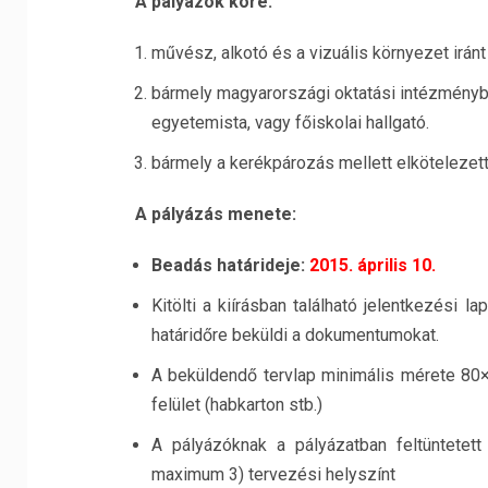
A pályázók köre:
művész, alkotó és a vizuális környezet irán
bármely magyarországi oktatási intézménybe
egyetemista, vagy főiskolai hallgató.
bármely a kerékpározás mellett elkötelezet
A pályázás menete:
Beadás határideje:
2015. április 10.
Kitölti a kiírásban található jelentkezési l
határidőre beküldi a dokumentumokat.
A beküldendő tervlap minimális mérete 80
felület (habkarton stb.)
A pályázóknak a pályázatban feltüntetett 
maximum 3) tervezési helyszínt