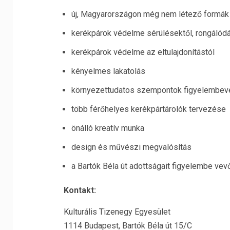
új, Magyarországon még nem létező formák
kerékpárok védelme sérülésektől, rongálódá
kerékpárok védelme az eltulajdonítástól
kényelmes lakatolás
környezettudatos szempontok figyelembev
több férőhelyes kerékpártárolók tervezése
önálló kreatív munka
design és művészi megvalósítás
a Bartók Béla út adottságait figyelembe vev
Kontakt:
Kulturális Tizenegy Egyesület
1114 Budapest, Bartók Béla út 15/C