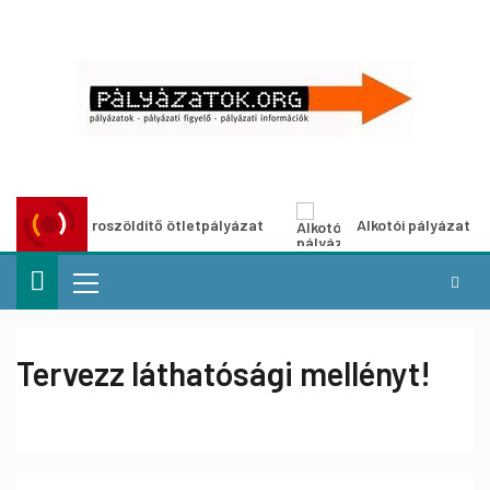
Városzöldítő ötletpályázat
Alkotói pályázat multimé
Tervezz láthatósági mellényt!