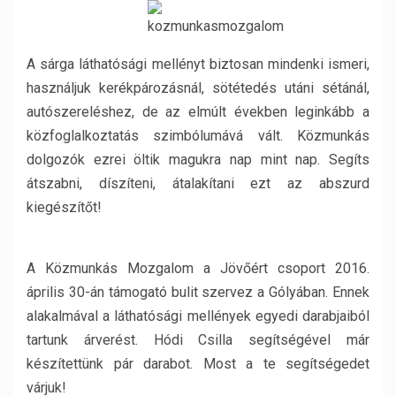
A sárga láthatósági mellényt biztosan mindenki ismeri,
használjuk kerékpározásnál, sötétedés utáni sétánál,
autószereléshez, de az elmúlt években leginkább a
közfoglalkoztatás szimbólumává vált. Közmunkás
dolgozók ezrei öltik magukra nap mint nap. Segíts
átszabni, díszíteni, átalakítani ezt az abszurd
kiegészítőt!
A Közmunkás Mozgalom a Jövőért csoport 2016.
április 30-án támogató bulit szervez a Gólyában. Ennek
alakalmával a láthatósági mellények egyedi darabjaiból
tartunk árverést. Hódi Csilla segítségével már
készítettünk pár darabot. Most a te segítségedet
várjuk!