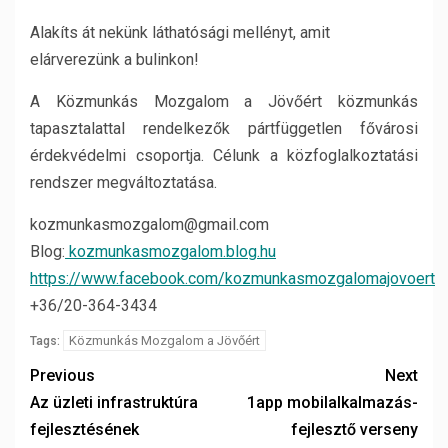
Alakíts át nekünk láthatósági mellényt, amit
elárverezünk a bulinkon!
A Közmunkás Mozgalom a Jövőért közmunkás
tapasztalattal rendelkezők pártfüggetlen fővárosi
érdekvédelmi csoportja. Célunk a közfoglalkoztatási
rendszer megváltoztatása.
kozmunkasmozgalom@gmail.com
Blog:
kozmunkasmozgalom.blog.hu
https://www.facebook.com/kozmunkasmozgalomajovoert
+36/20-364-3434
Közmunkás Mozgalom a Jövőért
Tags:
Previous
Next
Az üzleti infrastruktúra
1app mobilalkalmazás-
fejlesztésének
fejlesztő verseny