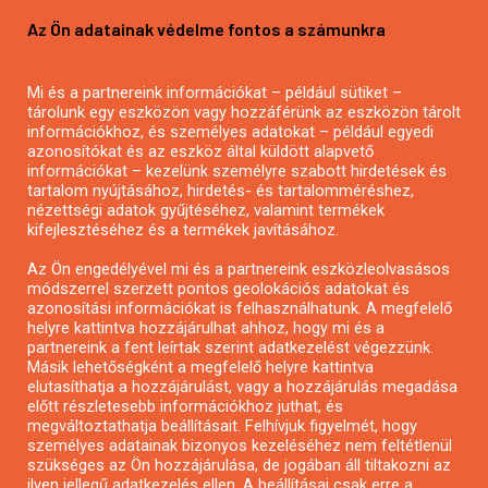
Pályázatírás vállalkozásoknak
Az Ön adatainak védelme fontos a számunkra
Mezőgazdasági pályázatírás
Pályázatírás magánszemélyeknek
Mi és a partnereink információkat – például sütiket –
Pályázatírás civil szervezeteknek
tárolunk egy eszközön vagy hozzáférünk az eszközön tárolt
Pályázatírás önkormányzatoknak
információkhoz, és személyes adatokat – például egyedi
azonosítókat és az eszköz által küldött alapvető
Pályázatfigyelés
információkat – kezelünk személyre szabott hirdetések és
Specifikus pályázatfigyelés vagy hírlevél
tartalom nyújtásához, hirdetés- és tartalomméréshez,
nézettségi adatok gyűjtéséhez, valamint termékek
kifejlesztéséhez és a termékek javításához.
PÁLYÁZATFIGYELŐ
Az Ön engedélyével mi és a partnereink eszközleolvasásos
módszerrel szerzett pontos geolokációs adatokat és
azonosítási információkat is felhasználhatunk. A megfelelő
helyre kattintva hozzájárulhat ahhoz, hogy mi és a
Pályázatok magánszemélyeknek
partnereink a fent leírtak szerint adatkezelést végezzünk.
Pályázatok civil szervezeteknek
Másik lehetőségként a megfelelő helyre kattintva
elutasíthatja a hozzájárulást, vagy a hozzájárulás megadása
Pályázatok vállalkozásoknak
előtt részletesebb információkhoz juthat, és
Önkormányzati pályázatok
megváltoztathatja beállításait. Felhívjuk figyelmét, hogy
személyes adatainak bizonyos kezeléséhez nem feltétlenül
Mezőgazdasági pályázatok
szükséges az Ön hozzájárulása, de jogában áll tiltakozni az
Falusi turizmus pályázatok
ilyen jellegű adatkezelés ellen. A beállításai csak erre a