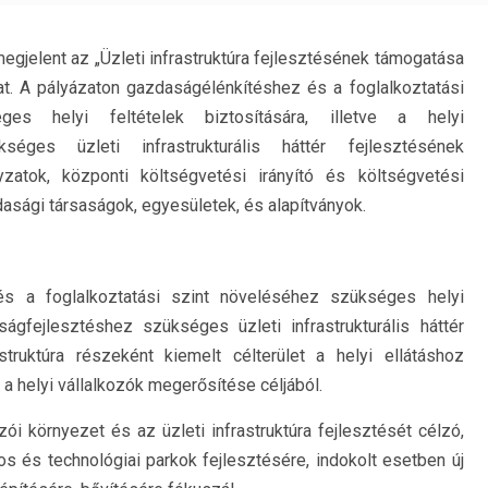
gjelent az „Üzleti infrastruktúra fejlesztésének támogatása
. A pályázaton gazdaságélénkítéshez és a foglalkoztatási
es helyi feltételek biztosítására, illetve a helyi
séges üzleti infrastrukturális háttér fejlesztésének
zatok, központi költségvetési irányító és költségvetési
asági társaságok, egyesületek, és alapítványok.
és a foglalkoztatási szint növeléséhez szükséges helyi
aságfejlesztéshez szükséges üzleti infrastrukturális háttér
struktúra részeként kiemelt célterület a helyi ellátáshoz
a a helyi vállalkozók megerősítése céljából.
ói környezet és az üzleti infrastruktúra fejlesztését célzó,
os és technológiai parkok fejlesztésére, indokolt esetben új