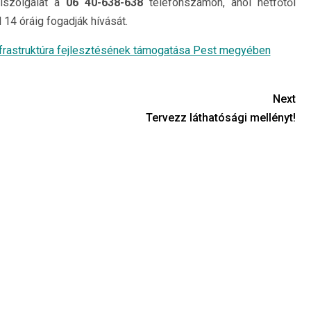
lszolgálat a
06 40-638-638
telefonszámon, ahol hétfőtől
l 14 óráig fogadják hívását.
infrastruktúra fejlesztésének támogatása Pest megyében
Next
Tervezz láthatósági mellényt!