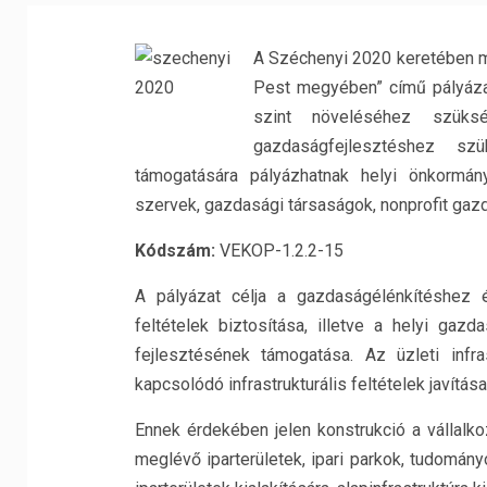
A Széchenyi 2020 keretében me
Pest megyében” című pályázat
szint növeléséhez szükség
gazdaságfejlesztéshez szük
támogatására pályázhatnak helyi önkormány
szervek, gazdasági társaságok, nonprofit gazd
Kódszám:
VEKOP-1.2.2-15
A pályázat célja a gazdaságélénkítéshez 
feltételek biztosítása, illetve a helyi gazd
fejlesztésének támogatása. Az üzleti infra
kapcsolódó infrastrukturális feltételek javítás
Ennek érdekében jelen konstrukció a vállalkoz
meglévő iparterületek, ipari parkok, tudomány