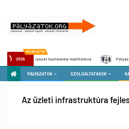
PÁLYÁZATOK
lkotói pályázat multimédia-kiállításhoz
Pályázat a nemek
2026
PÁLYÁZATOK
SZOLGÁLTATÁSOK
K
Az üzleti infrastruktúra fe