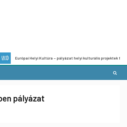
rópai Helyi Kultúra – pályázat helyi kulturális projektek fejlesztésére
ben pályázat