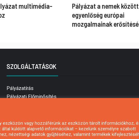
ályázat multimédia-
Pályázat a nemek között
oz
egyenlőség európai
mozgalmainak erősítésé
SZOLGÁLTATÁSOK
Pályázatírás
Pályázati Előminősítés
Pályázati tanácsadás
Pályázatírás vállalkozásoknak
Mezőgazdasági pályázatírás
 egy eszközön vagy hozzáférünk az eszközön tárolt információkhoz, é
által küldött alapvető információkat – kezelünk személyre szabott
Pályázatírás magánszemélyeknek
hez, nézettségi adatok gyűjtéséhez, valamint termékek kifejlesztésé
Pályázatírás civil szervezeteknek