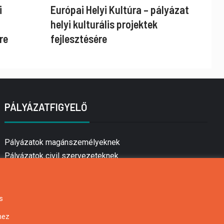
i
Európai Helyi Kultúra – pályázat
helyi kulturális projektek
re
fejlesztésére
PÁLYÁZATFIGYELŐ
Pályázatok magánszemélyeknek
Pályázatok civil szervezeteknek
Pályázatok vállalkozásoknak
Önkormányzati pályázatok
Mezőgazdasági pályázatok
s
Falusi turizmus pályázatok
hez
Napelem pályázatok