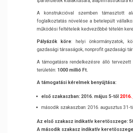
iparterületek kialakítására, alapinfrastruktúra 
A konstrukcióval szemben támasztott al
foglalkoztatás növelése a betelepült vállalk
működési feltételeik kedvezőbbé tételén kere
Pályázók köre
: helyi önkormányzatok, kö
gazdasági társaságok, nonprofit gazdasági tár
A támogatásra rendelkezésre álló tervezet
területén:
1000 millió Ft.
A támogatási kérelmek benyújtása:
első szakaszban: 2016. május 5-től
2016. 
második szakaszban: 2016. augusztus 31-tő
Az első szakasz indikatív keretösszege: 500
A második szakasz indikatív keretösszege: 