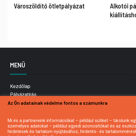
Városzöldítő ötletpályázat
Alkotói p
kiállításh
MENÜ
Kezdőlap
Pályázatírás
Az Ön adatainak védelme fontos a számunkra
Bemutatkozás
Médiaajánlat
Hírlevél feliratkozás
Mi és a partnereink információkat – például sütiket – tárolunk
személyes adatokat – például egyedi azonosítókat és az eszköz 
Impresszum
hirdetések és tartalom nyújtásához, hirdetés- és tartalommérés
Kapcsolat