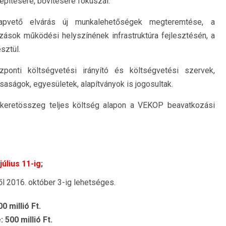
kiépítésére, bővítésére fókuszál.
apvető elvárás új munkalehetőségek megteremtése, a
ozások működési helyszínének infrastruktúra fejlesztésén, a
sztül.
zponti költségvetési irányító és költségvetési szervek,
saságok, egyesületek, alapítványok is jogosultak.
t keretösszeg teljes költség alapon a VEKOP beavatkozási
július 11-ig
;
l 2016. október 3-ig lehetséges.
 millió Ft.
500 millió Ft.