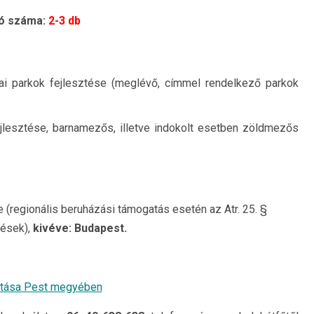
tó száma:
2-3 db
iai parkok fejlesztése (meglévő, címmel rendelkező parkok
ejlesztése, barnamezős, illetve indokolt esetben zöldmezős
(regionális beruházási támogatás esetén az Atr. 25. §
lések),
kivéve: Budapest.
gatása Pest megyében