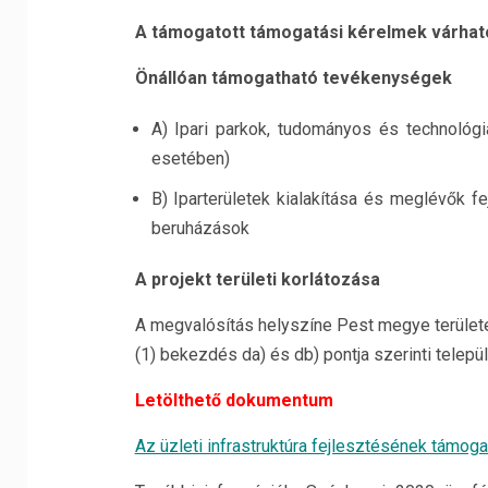
A támogatott támogatási kérelmek várha
Önállóan támogatható tevékenységek
A) Ipari parkok, tudományos és technológ
esetében)
B) Iparterületek kialakítása és meglévők f
beruházások
A projekt területi korlátozása
A megvalósítás helyszíne Pest megye területe 
(1) bekezdés da) és db) pontja szerinti telepü
Letölthető dokumentum
Az üzleti infrastruktúra fejlesztésének támo