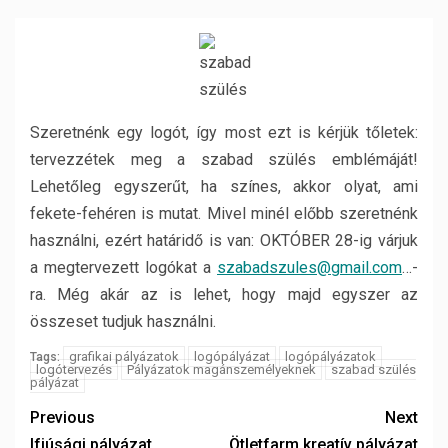
Szeretnénk egy logót, így most ezt is kérjük tőletek:
tervezzétek meg a szabad szülés emblémáját!
Lehetőleg egyszerűt, ha színes, akkor olyat, ami
fekete-fehéren is mutat. Mivel minél előbb szeretnénk
használni, ezért határidő is van: OKTÓBER 28-ig várjuk
a megtervezett logókat a
szabadszules@gmail.com
…-
ra. Még akár az is lehet, hogy majd egyszer az
összeset tudjuk használni.
grafikai pályázatok
logópályázat
logópályázatok
Tags:
logótervezés
Pályázatok magánszemélyeknek
szabad szülés
pályázat
Previous
Next
Ifjúsági pályázat
Ötletfarm kreatív pályázat