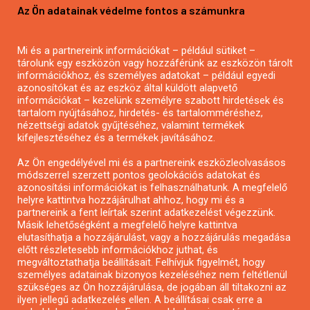
Az Ön adatainak védelme fontos a számunkra
Mezőgazdasági pályázatírás
Pályázatírás magánszemélyeknek
Mi és a partnereink információkat – például sütiket –
Pályázatírás civil szervezeteknek
tárolunk egy eszközön vagy hozzáférünk az eszközön tárolt
Pályázatírás önkormányzatoknak
információkhoz, és személyes adatokat – például egyedi
azonosítókat és az eszköz által küldött alapvető
Pályázatfigyelés
információkat – kezelünk személyre szabott hirdetések és
Specifikus pályázatfigyelés vagy hírlevél
tartalom nyújtásához, hirdetés- és tartalomméréshez,
nézettségi adatok gyűjtéséhez, valamint termékek
kifejlesztéséhez és a termékek javításához.
PÁLYÁZATFIGYELŐ
Az Ön engedélyével mi és a partnereink eszközleolvasásos
módszerrel szerzett pontos geolokációs adatokat és
azonosítási információkat is felhasználhatunk. A megfelelő
helyre kattintva hozzájárulhat ahhoz, hogy mi és a
Pályázatok magánszemélyeknek
partnereink a fent leírtak szerint adatkezelést végezzünk.
Pályázatok civil szervezeteknek
Másik lehetőségként a megfelelő helyre kattintva
elutasíthatja a hozzájárulást, vagy a hozzájárulás megadása
Pályázatok vállalkozásoknak
előtt részletesebb információkhoz juthat, és
Önkormányzati pályázatok
megváltoztathatja beállításait. Felhívjuk figyelmét, hogy
személyes adatainak bizonyos kezeléséhez nem feltétlenül
Mezőgazdasági pályázatok
szükséges az Ön hozzájárulása, de jogában áll tiltakozni az
Falusi turizmus pályázatok
ilyen jellegű adatkezelés ellen. A beállításai csak erre a