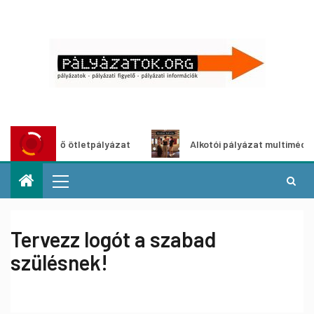
szöldítő ötletpályázat
Alkotói pályázat multimédia-kiállí
Tervezz logót a szabad
szülésnek!