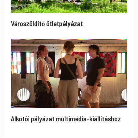
Városzöldítő ötletpályázat
Alkotói pályázat multimédia-kiállításhoz