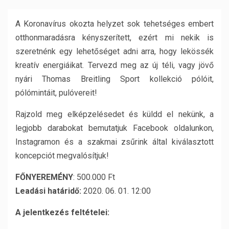
A Koronavírus okozta helyzet sok tehetséges embert
otthonmaradásra kényszerített, ezért mi nekik is
szeretnénk egy lehetőséget adni arra, hogy lekössék
kreatív energiáikat. Tervezd meg az új téli, vagy jövő
nyári Thomas Breitling Sport kollekció pólóit,
pólómintáit, pulóvereit!
Rajzold meg elképzelésedet és küldd el nekünk, a
legjobb darabokat bemutatjuk Facebook oldalunkon,
Instagramon és a szakmai zsűrink által kiválasztott
koncepciót megvalósítjuk!
FŐNYEREMÉNY
: 500.000 Ft
Leadási határidő:
2020. 06. 01. 12:00
A jelentkezés feltételei: