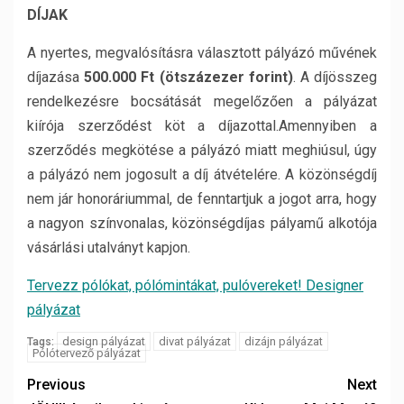
DÍJAK
A nyertes, megvalósításra választott pályázó művének
díjazása
500.000 Ft (ötszázezer forint)
. A díjösszeg
rendelkezésre bocsátását megelőzően a pályázat
kiírója szerződést köt a díjazottal.Amennyiben a
szerződés megkötése a pályázó miatt meghiúsul, úgy
a pályázó nem jogosult a díj átvételére. A közönségdíj
nem jár honoráriummal, de fenntartjuk a jogot arra, hogy
a nagyon színvonalas, közönségdíjas pályamű alkotója
vásárlási utalványt kapjon.
Tervezz pólókat, pólómintákat, pulóvereket! Designer
pályázat
design pályázat
divat pályázat
dizájn pályázat
Tags:
Pólótervező pályázat
Previous
Next