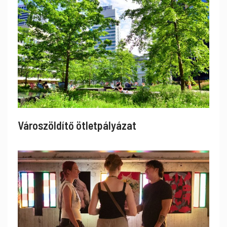
Városzöldítő ötletpályázat