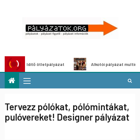
oszöldítő ötletpályázat
Alkotói pályázat multimédia-kiál
Tervezz pólókat, pólómintákat,
pulóvereket! Designer pályázat