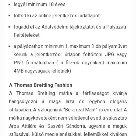
legyél minimum 18 éves
töltsd ki az online jelentkezési adatlapot,
fogadd el az Adatvédelmi tájékoztatót és a Pályázati
Feltételeket
a pályázathoz minimum 1, maximum 3 db pályaművet
kérünk a jelentkezési űrlapon feltölteni JPG vagy
PNG formátumban ( a file-ok egyenként maximum
4MB nagyságúak lehetnek)
A Thomas Breitling Fashion
A Thomas Breitling márka a férfiasságot kívánja
hangsúlyozni a maga laza és egyben elegáns
stílusában. A szlogenünk “Be a real Man!” is erre utal. A
márka nagyköveteként nem véletlenül esett a választás
Árpa Attilára és Sasvári Sándorra, ugyanis a maguk
stílusával, külső megjelenésükkel, jellemükkel kiválóan