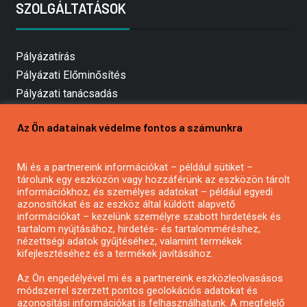
SZOLGÁLTATÁSOK
Pályázatírás
Pályázati Előminősítés
Pályázati tanácsadás
Pályázatírás vállalkozásoknak
Az Ön adatainak védelme fontos a számunkra
Mezőgazdasági pályázatírás
Pályázatírás magánszemélyeknek
Mi és a partnereink információkat – például sütiket –
Pályázatírás civil szervezeteknek
tárolunk egy eszközön vagy hozzáférünk az eszközön tárolt
Pályázatírás önkormányzatoknak
információkhoz, és személyes adatokat – például egyedi
azonosítókat és az eszköz által küldött alapvető
Pályázatfigyelés
információkat – kezelünk személyre szabott hirdetések és
Specifikus pályázatfigyelés vagy hírlevél
tartalom nyújtásához, hirdetés- és tartalomméréshez,
nézettségi adatok gyűjtéséhez, valamint termékek
kifejlesztéséhez és a termékek javításához.
PÁLYÁZATFIGYELŐ
Az Ön engedélyével mi és a partnereink eszközleolvasásos
módszerrel szerzett pontos geolokációs adatokat és
azonosítási információkat is felhasználhatunk. A megfelelő