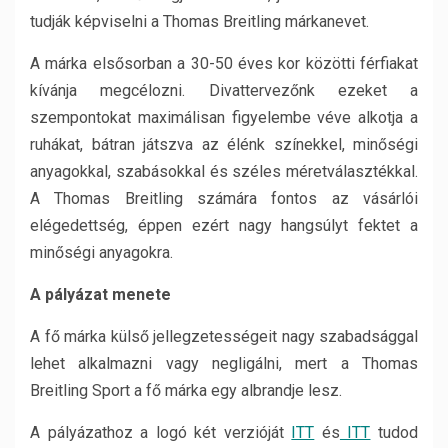
tudják képviselni a Thomas Breitling márkanevet.
A márka elsősorban a 30-50 éves kor közötti férfiakat
kívánja megcélozni. Divattervezőnk ezeket a
szempontokat maximálisan figyelembe véve alkotja a
ruhákat, bátran játszva az élénk színekkel, minőségi
anyagokkal, szabásokkal és széles méretválasztékkal.
A Thomas Breitling számára fontos az vásárlói
elégedettség, éppen ezért nagy hangsúlyt fektet a
minőségi anyagokra.
A pályázat menete
A fő márka külső jellegzetességeit nagy szabadsággal
lehet alkalmazni vagy negligálni, mert a Thomas
Breitling Sport a fő márka egy albrandje lesz.
A pályázathoz a logó két verzióját
ITT
és
ITT
tudod