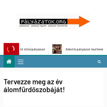
öldítő ötletpályázat
Alkotói pályázat multimédia-kiállítá
Tervezze meg az év
álomfürdőszobáját!