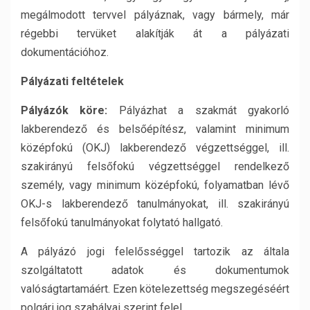
megálmodott tervvel pályáznak, vagy bármely, már
régebbi tervüket alakítják át a pályázati
dokumentációhoz.
Pályázati feltételek
Pályázók köre:
Pályázhat a szakmát gyakorló
lakberendező és belsőépítész, valamint minimum
középfokú (OKJ) lakberendező végzettséggel, ill.
szakirányú felsőfokú végzettséggel rendelkező
személy, vagy minimum középfokú, folyamatban lévő
OKJ-s lakberendező tanulmányokat, ill. szakirányú
felsőfokú tanulmányokat folytató hallgató.
A pályázó jogi felelősséggel tartozik az általa
szolgáltatott adatok és dokumentumok
valóságtartamáért. Ezen kötelezettség megszegéséért
polgári jog szabályai szerint felel.