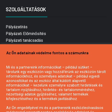
SZOLGÁLTATÁSOK
Pályázatírás
Pályázati Előminősítés
Pályázati tanácsadás
Pályázatírás vállalkozásoknak
Az Ön adatainak védelme fontos a számunkra
Mezőgazdasági pályázatírás
Pályázatírás magánszemélyeknek
Mi és a partnereink információkat – például sütiket –
Pályázatírás civil szervezeteknek
tárolunk egy eszközön vagy hozzáférünk az eszközön tárolt
Pályázatírás önkormányzatoknak
információkhoz, és személyes adatokat – például egyedi
azonosítókat és az eszköz által küldött alapvető
Pályázatfigyelés
információkat – kezelünk személyre szabott hirdetések és
Specifikus pályázatfigyelés vagy hírlevél
tartalom nyújtásához, hirdetés- és tartalomméréshez,
nézettségi adatok gyűjtéséhez, valamint termékek
kifejlesztéséhez és a termékek javításához.
PÁLYÁZATFIGYELŐ
Az Ön engedélyével mi és a partnereink eszközleolvasásos