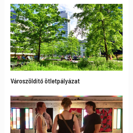
Városzöldítő ötletpályázat