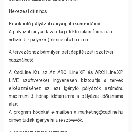
Nevezési díj nincs.
Beadandó pályázati anyag, dokumentáció
A pályázati anyag kizárólag elektronikus formában
adható be palyazat@homeinfo.hu címre.
A tervezéshez bármilyen belsőépítészeti szoftver
használható.
A CadLine Kft. az Az ARCHLine.XP és ARCHLine.XP
LIVE szoftvereket ingyenesen biztosítja a tervek
elkészítéséhez az azt igénylő pályázók számára,
maximum 3 hónap időtartamra a pályázat időtartama
alatt.
A program kódokat e-mailben a marketing@cadline.hu
címen tudják igényelni a résztvevők.