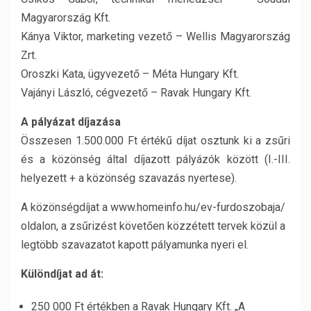
Magyarország Kft.
Kánya Viktor, marketing vezető – Wellis Magyarország
Zrt.
Oroszki Kata, ügyvezető – Méta Hungary Kft.
Vajányi László, cégvezető – Ravak Hungary Kft.
A pályázat díjazása
Összesen 1.500.000 Ft értékű díjat osztunk ki a zsűri
és a közönség által díjazott pályázók között (I.-III.
helyezett + a közönség szavazás nyertese).
A közönségdíjat a www.homeinfo.hu/ev-furdoszobaja/
oldalon, a zsűrizést követően közzétett tervek közül a
legtöbb szavazatot kapott pályamunka nyeri el.
Különdíjat ad át:
250 000 Ft értékben a Ravak Hungary Kft. „A