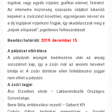
logókat, vagy egyéb vízjelet, grafikai elemet, feliratot.
Az internetre közönség szavazás céljából kikerülő
képeket a zsűrizést követően, egységesen névvel és
a díj logójával vízjelezni fogjuk, így akadályozzuk meg a
„képek ellopását”, jogellenes felhasználását.
Beadási határidő:
2019. december 15.
A pályázat elbírálása
A pályázati anyagok beérkezése után az anyag
sorszámot kap, így a zsűri már az anonim terveket
bírálja el. A zsűri döntése ellen fellebbezési joggal
nem élhet a pályázó.
A zsűri tagjai
Ács Erzsébet, elnök – Lakberendezők Országos
Szövetsége,
Bene Béla, értékesítési vezető – Geberit Kft.
Csikós Gábor, technikai menedzser – Soudal