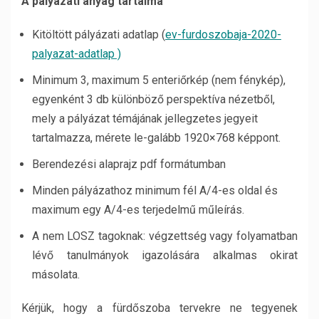
A pályázati anyag tartalma
Kitöltött pályázati adatlap (
ev-furdoszobaja-2020-
palyazat-adatlap )
Minimum 3, maximum 5 enteriőrkép (nem fénykép),
egyenként 3 db különböző perspektíva nézetből,
mely a pályázat témájának jellegzetes jegyeit
tartalmazza, mérete le-galább 1920×768 képpont.
Berendezési alaprajz pdf formátumban
Minden pályázathoz minimum fél A/4-es oldal és
maximum egy A/4-es terjedelmű műleírás.
A nem LOSZ tagoknak: végzettség vagy folyamatban
lévő tanulmányok igazolására alkalmas okirat
másolata.
Kérjük, hogy a fürdőszoba tervekre ne tegyenek