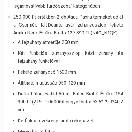
leginnovatívabb fürdőszoba” kategóriában,
250 000 Ft értékben 2 db Aqua Panna terméket ad át
a Csomiép Kft.Deante gyár zuhanyoszlop fekete
Arnika Néró. Értéke Bruttó 127 890 Ft (NAC_N1QK)
A fejzuhany átmérője 250 mm
Két funkciós zuhanyoszlop kézi zuhany és
fejzuhany funkcióval.
Fekete zuhanycső 1500 mm
Állítható magasság 950-120 mm
Defra bútor család 60-as Bútor. Bruttó Értéke 164
990 Ft (215-D-06006)Lengyel bútor 63,5*79,9*40,2
cm
Kétfiókos szekrény tároló rekesszel
Magasfényű fehér