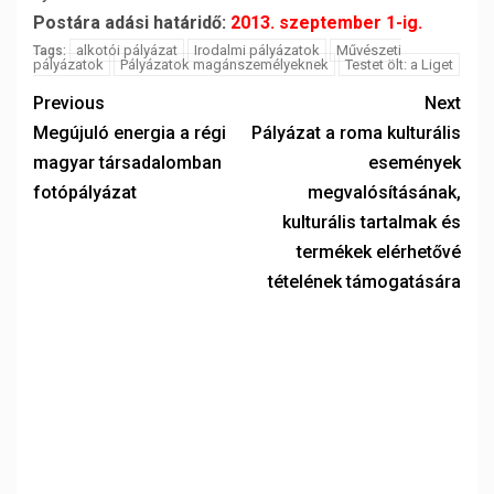
Postára adási határidő:
2013. szeptember 1-ig.
alkotói pályázat
Irodalmi pályázatok
Művészeti
Tags:
pályázatok
Pályázatok magánszemélyeknek
Testet ölt: a Liget
Previous
Next
Megújuló energia a régi
Pályázat a roma kulturális
magyar társadalomban
események
fotópályázat
megvalósításának,
kulturális tartalmak és
termékek elérhetővé
tételének támogatására