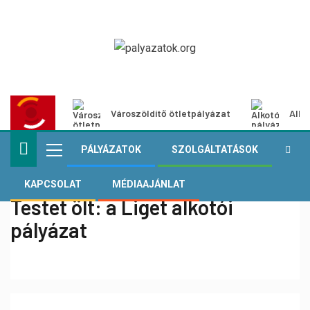
Városzöldítő ötletpályázat
Alko
PÁLYÁZATOK
SZOLGÁLTATÁSOK
KAPCSOLAT
MÉDIAAJÁNLAT
Testet ölt: a Liget alkotói
pályázat