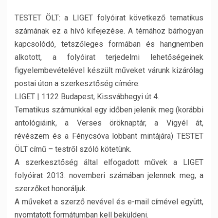
TESTET ÖLT: a LIGET folyóirat következő tematikus
számának ez a hívó kifejezése. A témához bárhogyan
kapcsolódó, tetszőleges formában és hangnemben
alkotott, a folyóirat terjedelmi lehetőségeinek
figyelembevételével készült műveket várunk kizárólag
postai úton a szerkesztőség címére:
LIGET | 1122 Budapest, Kissvábhegyi út 4.
Tematikus számunkkal egy időben jelenik meg (korábbi
antológiáink, a Verses öröknaptár, a Vigyél át,
révészem és a Fénycsóva lobbant mintájára) TESTET
ÖLT című – testről szóló kötetünk.
A szerkesztőség által elfogadott művek a LIGET
folyóirat 2013. novemberi számában jelennek meg, a
szerzőket honoráljuk.
A műveket a szerző nevével és e-mail címével együtt,
nyomtatott formátumban kell beküldeni.