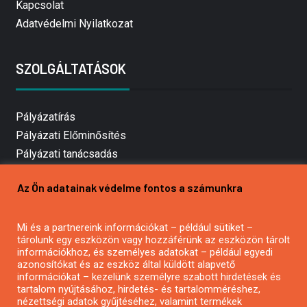
Kapcsolat
Adatvédelmi Nyilatkozat
SZOLGÁLTATÁSOK
Pályázatírás
Pályázati Előminősítés
Pályázati tanácsadás
Pályázatírás vállalkozásoknak
Az Ön adatainak védelme fontos a számunkra
Mezőgazdasági pályázatírás
Pályázatírás magánszemélyeknek
Mi és a partnereink információkat – például sütiket –
Pályázatírás civil szervezeteknek
tárolunk egy eszközön vagy hozzáférünk az eszközön tárolt
Pályázatírás önkormányzatoknak
információkhoz, és személyes adatokat – például egyedi
azonosítókat és az eszköz által küldött alapvető
Pályázatfigyelés
információkat – kezelünk személyre szabott hirdetések és
Specifikus pályázatfigyelés vagy hírlevél
tartalom nyújtásához, hirdetés- és tartalomméréshez,
nézettségi adatok gyűjtéséhez, valamint termékek