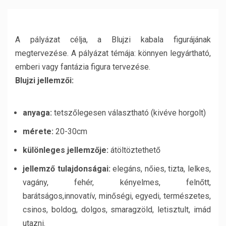
A pályázat célja, a Blujzi kabala figurájának
megtervezése. A pályázat témája: könnyen legyártható,
emberi vagy fantázia figura tervezése.
Blujzi jellemzői:
anyaga:
tetszőlegesen választható (kivéve horgolt)
mérete:
20-30cm
különleges jellemzője:
átöltöztethető
jellemző tulajdonságai:
elegáns, nőies, tizta, lelkes,
vagány, fehér, kényelmes, felnőtt,
barátságos,innovatív, minőségi, egyedi, természetes,
csinos, boldog, dolgos, smaragzöld, letisztult, imád
utazni.