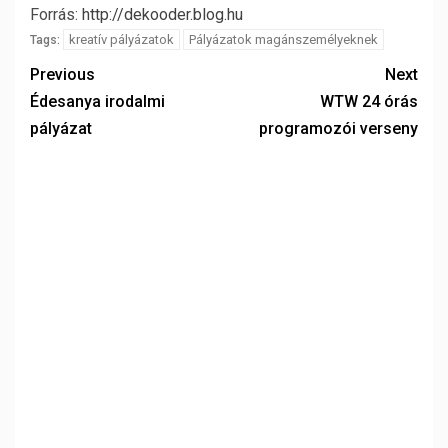
Forrás:
http://dekooder.blog.hu
kreatív pályázatok
Pályázatok magánszemélyeknek
Tags:
Previous
Next
Édesanya irodalmi
WTW 24 órás
pályázat
programozói verseny