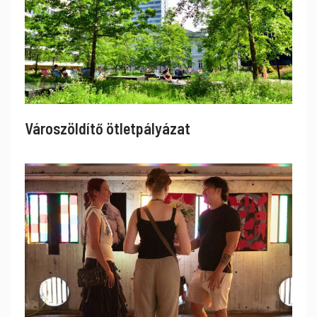
Városzöldítő ötletpályázat