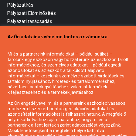
Pályázatírás
Pályázati Előminősítés
Pályázati tanácsadás
Pályázatírás vállalkozásoknak
Az Ön adatainak védelme fontos a számunkra
Mezőgazdasági pályázatírás
Pályázatírás magánszemélyeknek
Mi és a partnereink információkat – például sütiket –
Pályázatírás civil szervezeteknek
tárolunk egy eszközön vagy hozzáférünk az eszközön tárolt
Pályázatírás önkormányzatoknak
információkhoz, és személyes adatokat – például egyedi
azonosítókat és az eszköz által küldött alapvető
Pályázatfigyelés
információkat – kezelünk személyre szabott hirdetések és
Specifikus pályázatfigyelés vagy hírlevél
tartalom nyújtásához, hirdetés- és tartalomméréshez,
nézettségi adatok gyűjtéséhez, valamint termékek
kifejlesztéséhez és a termékek javításához.
PÁLYÁZATFIGYELŐ
Az Ön engedélyével mi és a partnereink eszközleolvasásos
módszerrel szerzett pontos geolokációs adatokat és
azonosítási információkat is felhasználhatunk. A megfelelő
helyre kattintva hozzájárulhat ahhoz, hogy mi és a
Pályázatok magánszemélyeknek
partnereink a fent leírtak szerint adatkezelést végezzünk.
Pályázatok civil szervezeteknek
Másik lehetőségként a megfelelő helyre kattintva