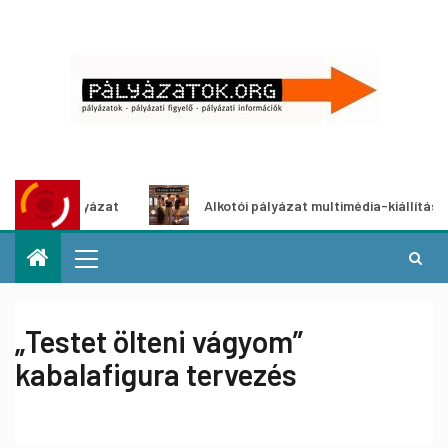
letpályázat
Alkotói pályázat multimédia-kiállításhoz
„Testet ölteni vágyom”
kabalafigura tervezés