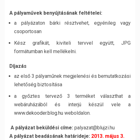
A pályaművek benyújtásának feltételei:
a pályázaton bárki résztvehet, egyénileg vagy
csoportosan
Kész grafikát, kiviteli tervvel együtt, JPG
formátumban kell mellékelni.
Díjazás
az első 3 pályaműnek megjelenési és bemutatkozási
lehetőség biztosítása
a győztes tervező 3 terméket választhat a
webáruházából és interjú készül vele a
www.dekooder.blog.hu
weboldalon.
A pályázat beküldési címe:
palyazat@blujzi.hu
A pályázat beadásának határideje:
2013. május 3.