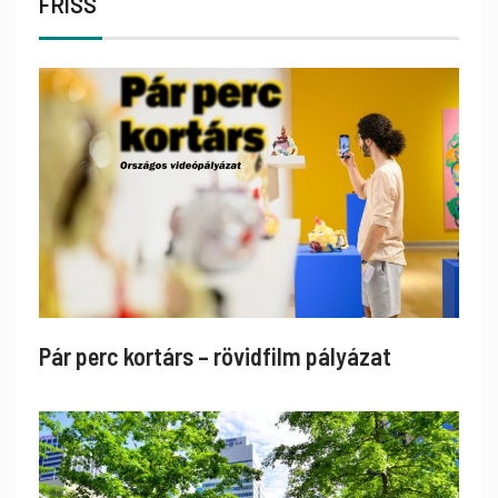
FRISS
Pár perc kortárs – rövidfilm pályázat