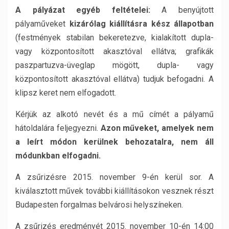
A pályázat egyéb feltételei:
A benyújtott
pályaműveket
kizárólag kiállításra kész állapotban
(festmények stabilan bekeretezve, kialakított dupla-
vagy központosított akasztóval ellátva; grafikák
paszpartuzva-üveglap mögött, dupla- vagy
központosított akasztóval ellátva) tudjuk befogadni. A
klipsz keret nem elfogadott.
Kérjük az alkotó nevét és a mű címét a pályamű
hátoldalára feljegyezni.
Azon műveket, amelyek nem
a leírt módon kerülnek behozatalra, nem áll
módunkban elfogadni.
A zsűrizésre 2015. november 9-én kerül sor. A
kiválasztott művek további kiállításokon vesznek részt
Budapesten forgalmas belvárosi helyszíneken.
A zsűrizés eredményét 2015. november 10-én 14:00