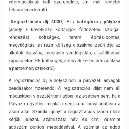
információknak kell szerepelnie, ami már fentebb
felsorolásra került).
Regisztrációs díj: 4000,- Ft / kategória / pályázó
(amely a következő költségek fedezetéül szolgál:
rendezési költségek, terem építés-bontás,
megvilágítás- és rezsi költség, a szakmai zsűri díja, az
alkotók díjazása, megnyitó vendéglátás, a kiállítással
kapcsolatos PR költségek, a művek ki- és beszállítása
a partnerhelyszínekről).
A regisztrációs díj a helyszínen, a pályázati anyagok
beadásakor fizetendő. A regisztrációs díjat nem áll
módunkban visszatéríteni abban az esetben sem, ha a
Pályázó egyetlen munkája sem kerül beválogatásra a
zsűri által. Számla igényt a regisztrációs lapon előre
kérjük jelezni, számlázási név és cím, valamint
adószám pontos megadásával. A számlát az adott