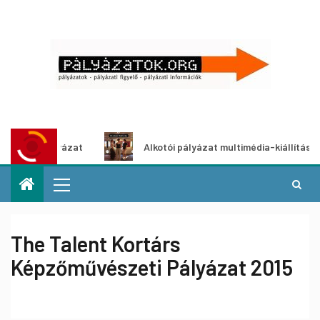
ályázat
Alkotói pályázat multimédia-kiállításhoz
The Talent Kortárs
Képzőművészeti Pályázat 2015