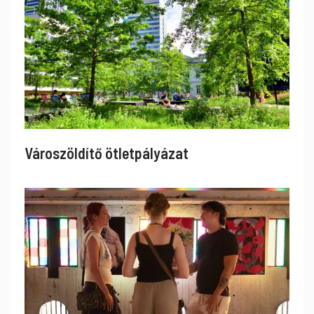
Városzöldítő ötletpályázat