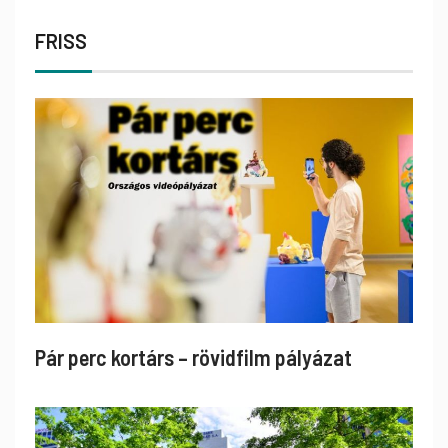
FRISS
Pár perc kortárs – rövidfilm pályázat