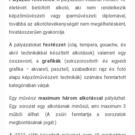
életévét betöltött alkotó, aki nem rendelkezik
képzőművészeti vagy iparművészeti diplomával,
továbbá az alkotótevékenységét nem megélhetésként,
hivatásszerűen gyakorolja.
A pályázatokat
festészet
(olaj, tempera, gouache, és
akril technikákkal készített alkotások) valamint egy
összevont, a
grafikák
(sokszorosított- és egyedi
grafika – akvarell, pasztell, szabadkézi rajz és fotó
alapú képzőművészeti technikák) számára fenntartott
kategóriában várjuk.
Egy művész
maximum három alkotással
pályázhat.
Egy sorozat egy alkotásnak minősül, ami maximum 3
műből állhat. (A zsűri fenntartja a sorozatok
megbontásának jogát.)