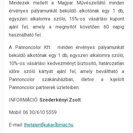
Mindezek mellett a Magyar Művészellátó minden
érvényes pályamunkát beküldő alkotónak egy 1 db,
egyszeri alkalomra szóló, 15%-os vásárlási kupont
ajánl fel, amely a megnyitót követően 60 napig
használható fel.
A Pannoncolor Kft. minden érvényes pályamunkát
beküldő alkotónak egy 1 db, egyszeri alkalomra szóló,
10%-os vásárlási kedvezményt biztosító, határozatlan
időre szóló kártyát ajánl fel, amely beváltható a
Pannoncolor szakáruházban, illetve a kijelölt
Pannoncolor partnerek üzleteiben.
INFORMÁCIÓ:
Szederkényi Zsolt
Mobil: 06 30/610 5559
E-mail:
thetalent[kukac]bmac.hu