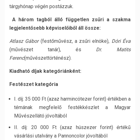
tárgyhónap végén postázzuk.
A három tagból álló független zsűri a szakma
legjelentősebb képviselőiből áll össze:
Atlasz Gábor
(festőművész, a zsűri elnöke),
Dóri Éva
(művészet tanár), és
Dr. Matits
Ferenc
(művészettörténész).
Kiadható díjak kategóriánként:
Festészet kategória
I. díj: 35 000 Ft (azaz harmincötezer forint) értékben a
témának megfelelő festékkészlet a Magyar
Művészellátó jóvoltából
II. díj: 20 000 Ft (azaz húszezer forint) értékű
vásárlási utalvány a Pannoncolor jóvoltából