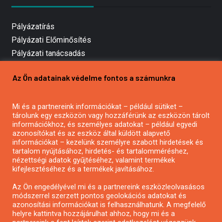
Pályázatírás
Pályázati Előminősítés
Pályázati tanácsadás
Pályázatírás vállalkozásoknak
Az Ön adatainak védelme fontos a számunkra
Mezőgazdasági pályázatírás
Pályázatírás magánszemélyeknek
Mi és a partnereink információkat – például sütiket –
Pályázatírás civil szervezeteknek
tárolunk egy eszközön vagy hozzáférünk az eszközön tárolt
Pályázatírás önkormányzatoknak
információkhoz, és személyes adatokat – például egyedi
azonosítókat és az eszköz által küldött alapvető
Pályázatfigyelés
információkat – kezelünk személyre szabott hirdetések és
Specifikus pályázatfigyelés vagy hírlevél
tartalom nyújtásához, hirdetés- és tartalomméréshez,
nézettségi adatok gyűjtéséhez, valamint termékek
kifejlesztéséhez és a termékek javításához.
PÁLYÁZATFIGYELŐ
Az Ön engedélyével mi és a partnereink eszközleolvasásos
módszerrel szerzett pontos geolokációs adatokat és
azonosítási információkat is felhasználhatunk. A megfelelő
helyre kattintva hozzájárulhat ahhoz, hogy mi és a
Pályázatok magánszemélyeknek