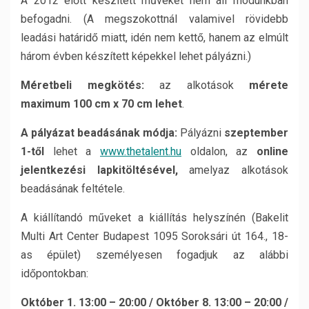
A 2012 előtt készített műveket nem áll módunkban
befogadni. (A megszokottnál valamivel rövidebb
leadási határidő miatt, idén nem kettő, hanem az elmúlt
három évben készített képekkel lehet pályázni.)
Méretbeli megkötés:
az alkotások
mérete
maximum 100 cm x 70 cm lehet
.
A pályázat beadásának módja:
Pályázni
szeptember
1-től
lehet a
www.thetalent.hu
oldalon, az
online
jelentkezési lap
kitöltésével,
amelyaz alkotások
beadásának feltétele.
A kiállítandó műveket a kiállítás helyszínén (Bakelit
Multi Art Center Budapest 1095 Soroksári út 164., 18-
as épület) személyesen fogadjuk az alábbi
időpontokban:
Október 1. 13:00 – 20:00 / Október 8. 13:00 – 20:00 /