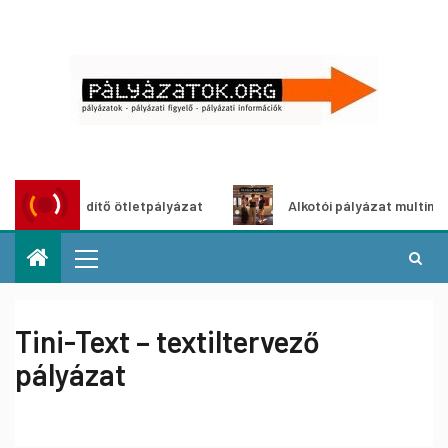
roszöldítő ötletpályázat
Alkotói pályázat multimédia-kiál
Tini-Text – textiltervező
pályázat