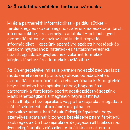
Az Ön adatainak védelme fontos a számunkra
Mezőgazdasági pályázatírás
Pályázatírás magánszemélyeknek
Mi és a partnereink információkat – például sütiket –
Pályázatírás civil szervezeteknek
tárolunk egy eszközön vagy hozzáférünk az eszközön tárolt
Pályázatírás önkormányzatoknak
információkhoz, és személyes adatokat – például egyedi
azonosítókat és az eszköz által küldött alapvető
Pályázatfigyelés
információkat – kezelünk személyre szabott hirdetések és
Specifikus pályázatfigyelés vagy hírlevél
tartalom nyújtásához, hirdetés- és tartalomméréshez,
nézettségi adatok gyűjtéséhez, valamint termékek
kifejlesztéséhez és a termékek javításához.
PÁLYÁZATFIGYELŐ
Az Ön engedélyével mi és a partnereink eszközleolvasásos
módszerrel szerzett pontos geolokációs adatokat és
azonosítási információkat is felhasználhatunk. A megfelelő
helyre kattintva hozzájárulhat ahhoz, hogy mi és a
Pályázatok magánszemélyeknek
partnereink a fent leírtak szerint adatkezelést végezzünk.
Pályázatok civil szervezeteknek
Másik lehetőségként a megfelelő helyre kattintva
elutasíthatja a hozzájárulást, vagy a hozzájárulás megadása
Pályázatok vállalkozásoknak
előtt részletesebb információkhoz juthat, és
Önkormányzati pályázatok
megváltoztathatja beállításait. Felhívjuk figyelmét, hogy
személyes adatainak bizonyos kezeléséhez nem feltétlenül
Mezőgazdasági pályázatok
szükséges az Ön hozzájárulása, de jogában áll tiltakozni az
Falusi turizmus pályázatok
ilyen jellegű adatkezelés ellen. A beállításai csak erre a