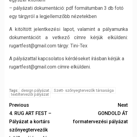
– pályázati dokumentáció: pdf formátumban 3 db fotó
egy tárgyról a legjellemzőbb nézetekben
A kitöltött jelentkezési lapot, valamint a pályamunka
dokumentációt a vetkező címre kérjük elküldeni:
rugartfest@gmail.com tárgy: Tini-Tex
A pályázattal kapcsolatos kérdéseket írásban kérjük a
rugartfest@gmail.com címre elküldeni.
design pályázat
Szett- szőnyegtervezők társasága
Tags:
textiltervezői pályázat
Previous
Next
4. RUG ART FEST –
GONDOLD ÁT
Pályázat a kortárs
formatervezési pályázat
szőnyegtervezők