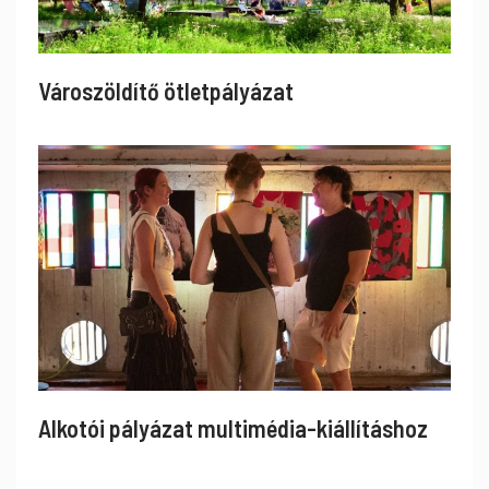
Városzöldítő ötletpályázat
Alkotói pályázat multimédia-kiállításhoz