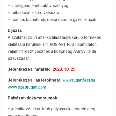
– intelligens – interaktív szőnyeg
– falburkolat – térelválasztó
– textiles kisbútorok, dekorációs tárgyak, lámpák
Díjazás
A szakmai zsűri által kiválasztásra kerülő termékek
kiállításra kerülnek a 4. RUG ART FEST bemutatón,
valamint részt vesznek a közönség Aranyvilla díj
szavazásán.
Jelentkezési határidő:
2020. 10. 25.
Jelentkezési lap letölthető:
www.rugartfest.hu
www.szettrugart.com
Pályázati dokumentumok
– jelentkezési lap: több pályamunka esetén elég
egyszer kitölteni