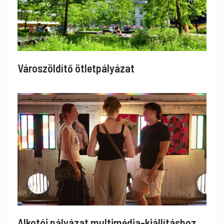
Városzöldítő ötletpályázat
Alkotói pályázat multimédia-kiállításhoz