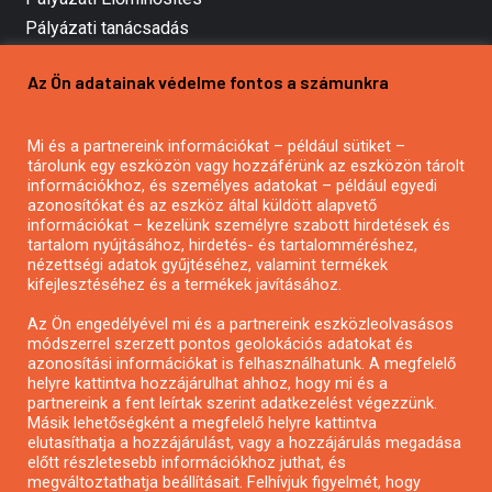
Pályázati tanácsadás
Pályázatírás vállalkozásoknak
Az Ön adatainak védelme fontos a számunkra
Mezőgazdasági pályázatírás
Pályázatírás magánszemélyeknek
Mi és a partnereink információkat – például sütiket –
Pályázatírás civil szervezeteknek
tárolunk egy eszközön vagy hozzáférünk az eszközön tárolt
Pályázatírás önkormányzatoknak
információkhoz, és személyes adatokat – például egyedi
azonosítókat és az eszköz által küldött alapvető
Pályázatfigyelés
információkat – kezelünk személyre szabott hirdetések és
Specifikus pályázatfigyelés vagy hírlevél
tartalom nyújtásához, hirdetés- és tartalomméréshez,
nézettségi adatok gyűjtéséhez, valamint termékek
kifejlesztéséhez és a termékek javításához.
PÁLYÁZATFIGYELŐ
Az Ön engedélyével mi és a partnereink eszközleolvasásos
módszerrel szerzett pontos geolokációs adatokat és
azonosítási információkat is felhasználhatunk. A megfelelő
helyre kattintva hozzájárulhat ahhoz, hogy mi és a
Pályázatok magánszemélyeknek
partnereink a fent leírtak szerint adatkezelést végezzünk.
Pályázatok civil szervezeteknek
Másik lehetőségként a megfelelő helyre kattintva
elutasíthatja a hozzájárulást, vagy a hozzájárulás megadása
Pályázatok vállalkozásoknak
előtt részletesebb információkhoz juthat, és
Önkormányzati pályázatok
megváltoztathatja beállításait. Felhívjuk figyelmét, hogy