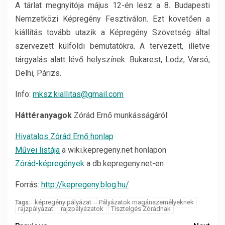
A tárlat megnyitója május 12-én lesz a 8. Budapesti
Nemzetközi Képregény Fesztiválon. Ezt követően a
kiállítás tovább utazik a Képregény Szövetség által
szervezett külföldi bemutatókra. A tervezett, illetve
tárgyalás alatt lévő helyszínek: Bukarest, Lodz, Varsó,
Delhi, Párizs.
Info:
mksz.kiallitas@gmail.com
Háttéranyagok
Zórád Ernő munkásságáról:
Hivatalos Zórád Ernő honlap
Művei listája
a wiki.kepregeny.net honlapon
Zórád-képregények
a db.kepregeny.net-en
Forrás:
http://kepregeny.blog.hu/
képregény pályázat
Pályázatok magánszemélyeknek
Tags:
rajzpályázat
rajzpályázatok
Tisztelgés Zórádnak