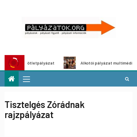
öldítő ötletpályázat
Alkotói pályázat multimédia-kiállít
Tisztelgés Zórádnak
rajzpályázat