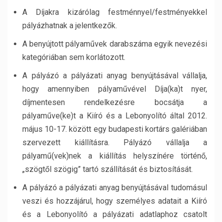
A Díjakra kizárólag festménnyel/festményekkel
pályázhatnak a jelentkezők.
A benyújtott pályaművek darabszáma egyik nevezési
kategóriában sem korlátozott.
A pályázó a pályázati anyag benyújtásával vállalja,
hogy amennyiben pályaművével Díja(ka)t nyer,
díjmentesen rendelkezésre bocsátja a
pályaműve(ke)t a Kiíró és a Lebonyolító által 2012.
május 10-17. között egy budapesti kortárs galériában
szervezett kiállításra. Pályázó vállalja a
pályamű(vek)nek a kiállítás helyszínére történő,
„szögtől szögig” tartó szállítását és biztosítását.
A pályázó a pályázati anyag benyújtásával tudomásul
veszi és hozzájárul, hogy személyes adatait a Kiíró
és a Lebonyolító a pályázati adatlaphoz csatolt