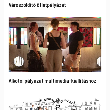
Városzöldítő ötletpályázat
Alkotói pályázat multimédia-kiállításhoz