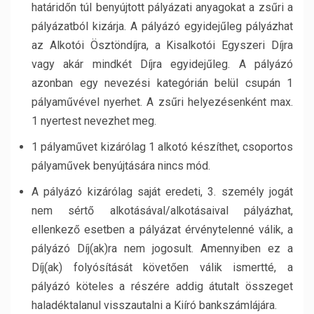
határidőn túl benyújtott pályázati anyagokat a zsűri a
pályázatból kizárja. A pályázó egyidejűleg pályázhat
az Alkotói Ösztöndíjra, a Kisalkotói Egyszeri Díjra
vagy akár mindkét Díjra egyidejűleg. A pályázó
azonban egy nevezési kategórián belül csupán 1
pályaművével nyerhet. A zsűri helyezésenként max.
1 nyertest nevezhet meg.
1 pályaművet kizárólag 1 alkotó készíthet, csoportos
pályaművek benyújtására nincs mód.
A pályázó kizárólag saját eredeti, 3. személy jogát
nem sértő alkotásával/alkotásaival pályázhat,
ellenkező esetben a pályázat érvénytelenné válik, a
pályázó Díj(ak)ra nem jogosult. Amennyiben ez a
Díj(ak) folyósítását követően válik ismertté, a
pályázó köteles a részére addig átutalt összeget
haladéktalanul visszautalni a Kiíró bankszámlájára.