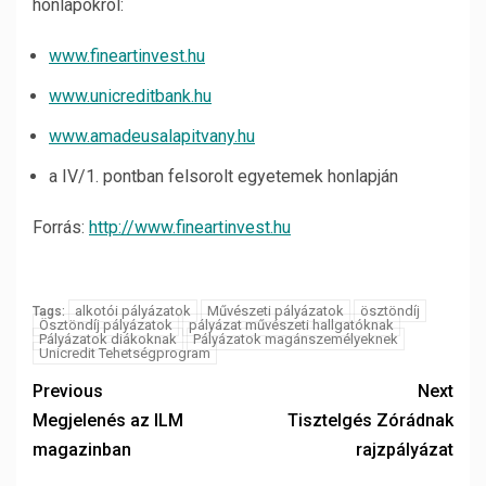
honlapokról:
www.fineartinvest.hu
www.unicreditbank.hu
www.amadeusalapitvany.hu
a IV/1. pontban felsorolt egyetemek honlapján
Forrás:
http://www.fineartinvest.hu
alkotói pályázatok
Művészeti pályázatok
ösztöndíj
Tags:
Ösztöndíj pályázatok
pályázat művészeti hallgatóknak
Pályázatok diákoknak
Pályázatok magánszemélyeknek
Unicredit Tehetségprogram
Previous
Next
Megjelenés az ILM
Tisztelgés Zórádnak
magazinban
rajzpályázat