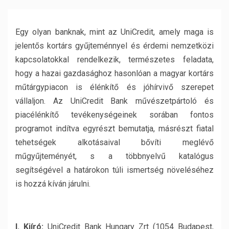
Egy olyan banknak, mint az UniCredit, amely maga is
jelentős kortárs gyűjteménnyel és érdemi nemzetközi
kapcsolatokkal rendelkezik, természetes feladata,
hogy a hazai gazdasághoz hasonlóan a magyar kortárs
műtárgypiacon is élénkítő és jóhírvivő szerepet
vállaljon. Az UniCredit Bank művészetpártoló és
piacélénkítő tevékenységeinek sorában fontos
programot indítva egyrészt bemutatja, másrészt fiatal
tehetségek alkotásaival bővíti meglévő
műgyűjteményét, s a többnyelvű katalógus
segítségével a határokon túli ismertség növeléséhez
is hozzá kíván járulni.
I. Kiíró:
UniCredit Bank Hungary Zrt (1054 Budapest,