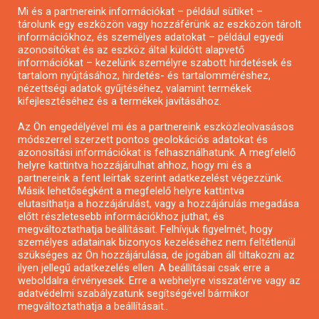
Mi és a partnereink információkat – például sütiket –
Pályázatírás civil szervezeteknek
tárolunk egy eszközön vagy hozzáférünk az eszközön tárolt
Pályázatírás önkormányzatoknak
információkhoz, és személyes adatokat – például egyedi
azonosítókat és az eszköz által küldött alapvető
Pályázatfigyelés
információkat – kezelünk személyre szabott hirdetések és
Specifikus pályázatfigyelés vagy hírlevél
tartalom nyújtásához, hirdetés- és tartalomméréshez,
nézettségi adatok gyűjtéséhez, valamint termékek
kifejlesztéséhez és a termékek javításához.
PÁLYÁZATFIGYELŐ
Az Ön engedélyével mi és a partnereink eszközleolvasásos
módszerrel szerzett pontos geolokációs adatokat és
azonosítási információkat is felhasználhatunk. A megfelelő
helyre kattintva hozzájárulhat ahhoz, hogy mi és a
Pályázatok magánszemélyeknek
partnereink a fent leírtak szerint adatkezelést végezzünk.
Pályázatok civil szervezeteknek
Másik lehetőségként a megfelelő helyre kattintva
elutasíthatja a hozzájárulást, vagy a hozzájárulás megadása
Pályázatok vállalkozásoknak
előtt részletesebb információkhoz juthat, és
Önkormányzati pályázatok
megváltoztathatja beállításait. Felhívjuk figyelmét, hogy
személyes adatainak bizonyos kezeléséhez nem feltétlenül
Mezőgazdasági pályázatok
szükséges az Ön hozzájárulása, de jogában áll tiltakozni az
Falusi turizmus pályázatok
ilyen jellegű adatkezelés ellen. A beállításai csak erre a
weboldalra érvényesek. Erre a webhelyre visszatérve vagy az
Napelem pályázatok
adatvédelmi szabályzatunk segítségével bármikor
GINOP pályázatok
megváltoztathatja a beállításait..