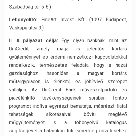
Szabadság tér 5-6.)
Lebonyolító:
FineArt Invest Kft. (1097 Budapest,
Vaskapu utca 9.)
II. A pályázat célja:
Egy olyan banknak, mint az
UniCredit, amely maga is jelentős kortárs
gyűjteménnyel és érdemi nemzetközi kapcsolatokkal
rendelkezik, természetes feladata, hogy a hazai
gazdasághoz hasonlóan a magyar kortárs
műtárgypiacon is élénkítő és jóhírvivő szerepet
vállaljon. Az UniCredit Bank művészetpártoló és
piacélénkítő tevékenységeinek sorában fontos
programot indítva egyrészt bemutatja, másrészt fiatal
tehetségek alkotásaival bővíti meglévő
műgyűjteményét, s a többnyelvű katalógus
segítségével a határokon túli ismertség növeléséhez