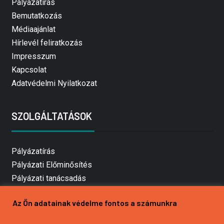
Pályázatírás
Bemutatkozás
Médiaajánlat
Hírlevél feliratkozás
Impresszum
Kapcsolat
Adatvédelmi Nyilatkozat
SZOLGÁLTATÁSOK
Pályázatírás
Pályázati Előminősítés
Pályázati tanácsadás
Pályázatírás vállalkozásoknak
Az Ön adatainak védelme fontos a számunkra
Mezőgazdasági pályázatírás
Pályázatírás magánszemélyeknek