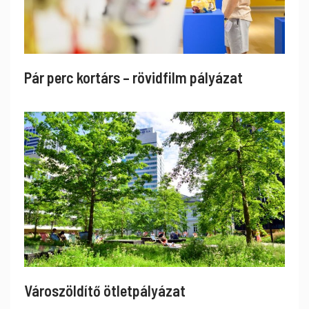
Pár perc kortárs – rövidfilm pályázat
Városzöldítő ötletpályázat