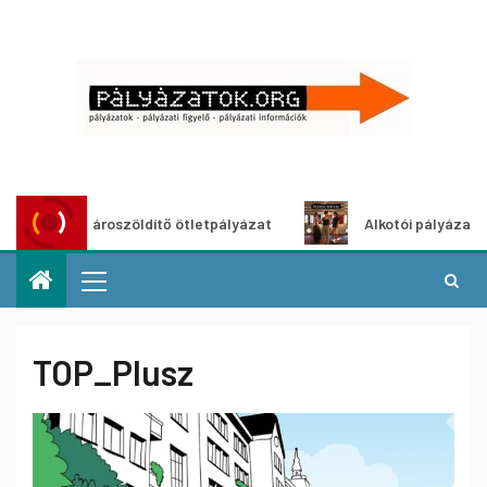
Városzöldítő ötletpályázat
Alkotói pályázat multimé
TOP_Plusz