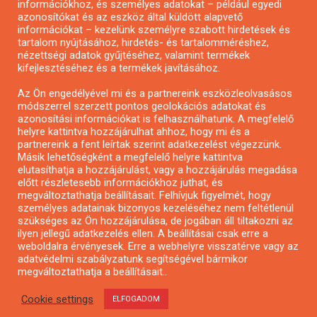
információkhoz, és személyes adatokat – például egyedi
azonosítókat és az eszköz által küldött alapvető
Pályázatfigyelés
információkat – kezelünk személyre szabott hirdetések és
Specifikus pályázatfigyelés vagy hírlevél
tartalom nyújtásához, hirdetés- és tartalomméréshez,
nézettségi adatok gyűjtéséhez, valamint termékek
kifejlesztéséhez és a termékek javításához.
PÁLYÁZATFIGYELŐ
Az Ön engedélyével mi és a partnereink eszközleolvasásos
módszerrel szerzett pontos geolokációs adatokat és
azonosítási információkat is felhasználhatunk. A megfelelő
helyre kattintva hozzájárulhat ahhoz, hogy mi és a
Pályázatok magánszemélyeknek
partnereink a fent leírtak szerint adatkezelést végezzünk.
Pályázatok civil szervezeteknek
Másik lehetőségként a megfelelő helyre kattintva
elutasíthatja a hozzájárulást, vagy a hozzájárulás megadása
Pályázatok vállalkozásoknak
előtt részletesebb információkhoz juthat, és
Önkormányzati pályázatok
megváltoztathatja beállításait. Felhívjuk figyelmét, hogy
személyes adatainak bizonyos kezeléséhez nem feltétlenül
Mezőgazdasági pályázatok
szükséges az Ön hozzájárulása, de jogában áll tiltakozni az
Falusi turizmus pályázatok
ilyen jellegű adatkezelés ellen. A beállításai csak erre a
weboldalra érvényesek. Erre a webhelyre visszatérve vagy az
Napelem pályázatok
adatvédelmi szabályzatunk segítségével bármikor
GINOP pályázatok
megváltoztathatja a beállításait..
Cookie settings
ELFOGADOM
Copyright © All rights reserved.