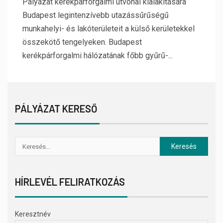
Pályázat kerékpárforgalmi útvonal kialakítására
Budapest legintenzívebb utazássűrűségű
munkahelyi- és lakóterületeit a külső kerületekkel
összekötő tengelyeken. Budapest
kerékpárforgalmi hálózatának főbb gyűrű-...
PÁLYÁZAT KERESŐ
HÍRLEVÉL FELIRATKOZÁS
Keresztnév