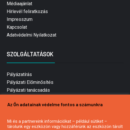
Médiaajánlat
Hírlevél feliratkozás
Impresszum
Kapcsolat
Adatvédelmi Nyilatkozat
SZOLGÁLTATÁSOK
Pályázatírás
Pályázati Előminősítés
Pályázati tanácsadás
Pályázatírás vállalkozásoknak
Az Ön adatainak védelme fontos a számunkra
Mezőgazdasági pályázatírás
Pályázatírás magánszemélyeknek
Mi és a partnereink információkat – például sütiket –
Pályázatírás civil szervezeteknek
tárolunk egy eszközön vagy hozzáférünk az eszközön tárolt
Pályázatírás önkormányzatoknak