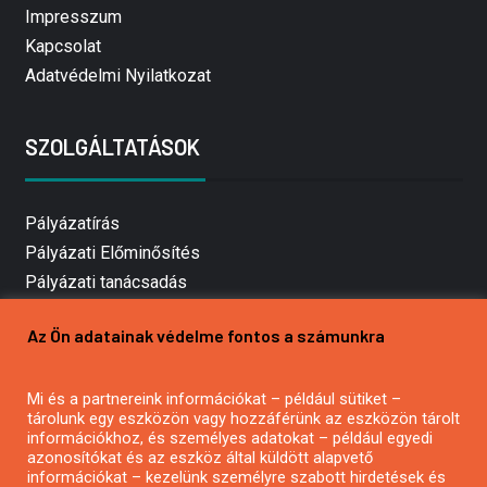
Impresszum
Kapcsolat
Adatvédelmi Nyilatkozat
SZOLGÁLTATÁSOK
Pályázatírás
Pályázati Előminősítés
Pályázati tanácsadás
Pályázatírás vállalkozásoknak
Az Ön adatainak védelme fontos a számunkra
Mezőgazdasági pályázatírás
Pályázatírás magánszemélyeknek
Mi és a partnereink információkat – például sütiket –
Pályázatírás civil szervezeteknek
tárolunk egy eszközön vagy hozzáférünk az eszközön tárolt
Pályázatírás önkormányzatoknak
információkhoz, és személyes adatokat – például egyedi
azonosítókat és az eszköz által küldött alapvető
Pályázatfigyelés
információkat – kezelünk személyre szabott hirdetések és