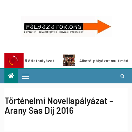
öldítő ötletpályázat
Alkotói pályázat multimédia-kiállít
Történelmi Novellapályázat –
Arany Sas Díj 2016