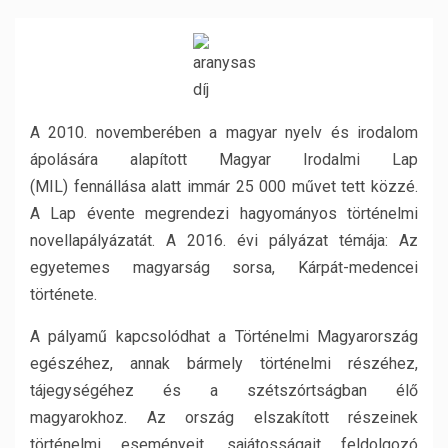
A 2010. novemberében a magyar nyelv és irodalom
ápolására alapított Magyar Irodalmi Lap
(MIL) fennállása alatt immár 25 000 művet tett közzé.
A Lap évente megrendezi hagyományos történelmi
novellapályázatát. A 2016. évi pályázat témája: Az
egyetemes magyarság sorsa, Kárpát-medencei
története.
A pályamű kapcsolódhat a Történelmi Magyarország
egészéhez, annak bármely történelmi részéhez,
tájegységéhez és a szétszórtságban élő
magyarokhoz. Az ország elszakított részeinek
történelmi eseményeit, sajátosságait feldolgozó