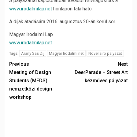
A pályázattal kapcsolatban további felvilágosítás a
www.irodalmilap.net
honlapon található.
A díjak átadására 2016. augusztus 20-án kerül sor.
Magyar Irodalmi Lap
www.irodalmilap.net
Arany Sas Díj
Magyar Irodalmi net
Novellaíró pályázat
Tags:
Previous
Next
Meeting of Design
DeerParade – Street Art
Students (MEDS)
kézműves pályázat
nemzetközi design
workshop