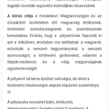
legjobb novellák regionális különdíjban részesülnek.
A kiírás célja
a mindenkori Magyarországon és az
elszakított területeken élő magyarság értékeinek,
történelmi személyiségeinek és eseményeinek
bemutatása. Elvárás, hogy a pályaművek fejezzék ki
azt a lelkületet, amelyben ma találtatnak a magyarok,
erősítsék a nemzeti hagyományokat, a nemzeti
azonosságot, a történelmi gyökereket, valamint a
Kárpát-medencei és a világ magyarságának
egyetemességét.
A pályamű tartalma épülhet valóságra, de lehet a
történelmi hitelességen alapuló képzelet szüleménye
is.
A pályázatra nevezhet bárki, életkortól,
állampolgárságtól, foglalkozástól függetlenül. A