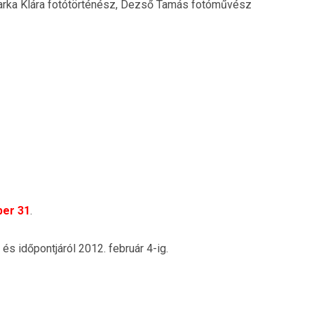
rka Klára fotótörténész, Dezső Tamás fotóművész
ber 31
.
l és időpontjáról 2012. február 4-ig.