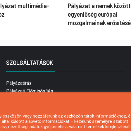
ályázat multimédia-
Pályázat a nemek között
oz
egyenlőség európai
mozgalmainak erősítésé
SZOLGÁLTATÁSOK
Pályázatírás
Pályázati Előminősítés
Pályázati tanácsadás
Pályázatírás vállalkozásoknak
Mezőgazdasági pályázatírás
 egy eszközön vagy hozzáférünk az eszközön tárolt információkhoz, é
által küldött alapvető információkat – kezelünk személyre szabott
Pályázatírás magánszemélyeknek
hez, nézettségi adatok gyűjtéséhez, valamint termékek kifejlesztésé
Pályázatírás civil szervezeteknek