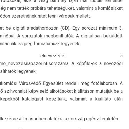
 fotósokat, akik a világ bármely táján már tudtak remekbe
ég nem tették próbára tehetségüket, valamint a komlósiakat
ódon szeretnének hitet tenni városuk mellett.
het be digitális adathordozón (CD). Egy sorozat minimum 3,
minősül. A sorozatok megbonthatók. A digitálisan beküldött
ontásúak és jpeg formátumúak legyenek.
k elnevezése: a
me_nevezésilapszerintisorszáma. A képfile-ok a nevezési
síthatók legyenek.
 Tótkomlósi Városvédő Egyesület rendeli meg fotólaborban. A
dő színvonalat képviselő alkotásokat kiállításon mutatjuk be a
képekből katalógust készítünk, valamint a kiállítás után
ndelkezésre áll másodbemutatókra az ország egész területén.