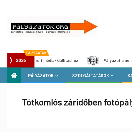
PÁLYÁZATOK
ályázat multimédia-kiállításhoz
Pályázat a nemek közötti
2026
PÁLYÁZATOK
SZOLGÁLTATÁSOK
K
Tótkomlós záridőben fotópál