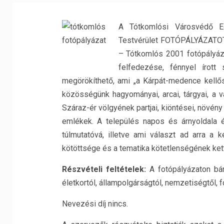
A Tótkomlósi Városvédő E
Testvérület FOTÓPÁLYÁZATOT
– Tótkomlós 2001 fotópályázat
felfedezése, fénnyel írott
megörökíthető, ami „a Kárpát-medence kellős
közösségünk hagyományai, arcai, tárgyai, a v
Száraz-ér völgyének partjai, kiöntései, növény
emlékek. A település napos és árnyoldala é
túlmutatóvá, illetve ami választ ad arra a 
kötöttsége és a tematika kötetlenségének kett
Részvételi feltételek:
A fotópályázaton bár
életkortól, állampolgárságtól, nemzetiségtől, f
Nevezési díj nincs.