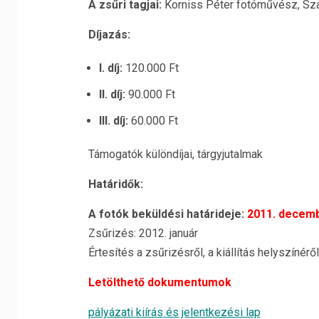
A zsűri tagjai:
Korniss Péter fotóművész, Sza
Díjazás:
l. díj:
120.000 Ft
II. díj:
90.000 Ft
III. díj:
60.000 Ft
Támogatók különdíjai, tárgyjutalmak
Határidők:
A fotók beküldési határideje:
2011. decem
Zsűrizés: 2012. január
Értesítés a zsűrizésről, a kiállítás helyszínérő
Letölthető dokumentumok
pályázati kiírás és jelentkezési lap