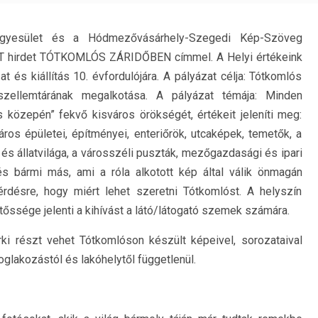
gyesület és a Hódmezővásárhely-Szegedi Kép-Szöveg
 hirdet TÓTKOMLÓS ZÁRIDŐBEN címmel. A Helyi értékeink
 és kiállítás 10. évfordulójára. A pályázat célja: Tótkomlós
 szellemtárának megalkotása. A pályázat témája: Minden
 közepén” fekvő kisváros örökségét, értékeit jeleníti meg:
áros épületei, építményei, enteriőrök, utcaképek, temetők, a
 és állatvilága, a városszéli puszták, mezőgazdasági és ipari
s bármi más, ami a róla alkotott kép által válik önmagán
kérdésre, hogy miért lehet szeretni Tótkomlóst. A helyszín
őssége jelenti a kihívást a látó/látogató szemek számára.
ki részt vehet Tótkomlóson készült képeivel, sorozataival
oglakozástól és lakóhelytől függetlenül.