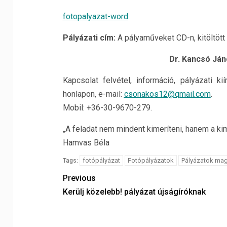
fotopalyazat-word
Pályázati cím:
A pályaműveket CD-n, kitöltött
Dr. Kancsó Ján
Kapcsolat felvétel, információ, pályázati k
honlapon, e-mail:
csonakos12@qmail.com
.
Mobil: +36-30-9670-279.
„A feladat nem mindent kimeríteni, hanem a kim
Hamvas Béla
fotópályázat
Fotópályázatok
Pályázatok ma
Tags:
Previous
Kerülj közelebb! pályázat újságíróknak