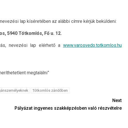
 nevezési lap kíséretében az alábbi címre kérjük beküldeni:
os, 5940 Tótkomlós, Fő u. 12.
iírás, nevezési lap elérhető a
www.
varosvedo.totkomlos.hu
eríthetetlent megtalálni”
gánszemélyeknek
Tótkomlós záridőben
Next
Pályázat ingyenes szakképzésben való részvételre