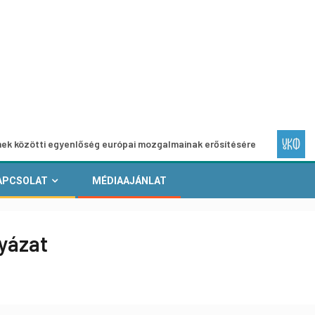
 egyenlőség európai mozgalmainak erősítésére
Európai He
APCSOLAT
MÉDIAAJÁNLAT
yázat