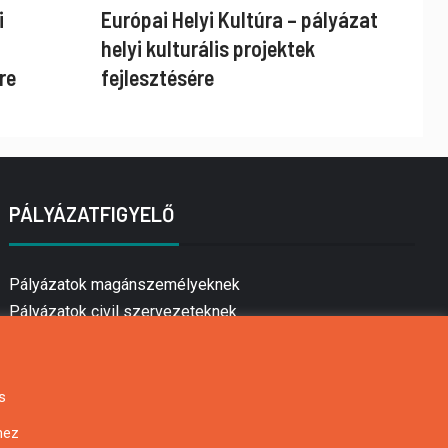
i
Európai Helyi Kultúra – pályázat
helyi kulturális projektek
re
fejlesztésére
PÁLYÁZATFIGYELŐ
Pályázatok magánszemélyeknek
Pályázatok civil szervezeteknek
Pályázatok vállalkozásoknak
Önkormányzati pályázatok
Mezőgazdasági pályázatok
s
Falusi turizmus pályázatok
hez
Napelem pályázatok