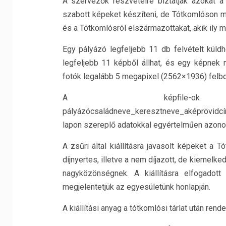
A szervezők részvételre biztatják azokat a
szabott képeket készíteni, de Tótkomlóson m
és a Tótkomlósról elszármazottakat, akik ily m
Egy pályázó legfeljebb 11 db felvételt küld
legfeljebb 11 képből állhat, és egy képnek 
fotók legalább 5 megapixel (2562×1936) felb
A képfile-o
pályázócsaládneve_keresztneve_aképrövidcí
lapon szereplő adatokkal egyértelműen azono
A zsűri által kiállításra javasolt képeket a
díjnyertes, illetve a nem díjazott, de kiemelke
nagyközönségnek. A kiállításra elfogadott 
megjelentetjük az egyesületünk honlapján.
A kiállítási anyag a tótkomlósi tárlat után re