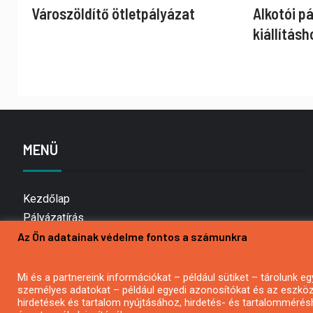
Városzöldítő ötletpályázat
Alkotói p
kiállításh
MENÜ
Kezdőlap
Pályázatírás
Az Ön adatainak védelme fontos a számunkra
Bemutatkozás
Médiaajánlat
Hírlevél feliratkozás
Mi és a partnereink információkat – például sütiket – tárolunk
személyes adatokat – például egyedi azonosítókat és az eszköz 
Impresszum
hirdetések és tartalom nyújtásához, hirdetés- és tartalommérés
Kapcsolat