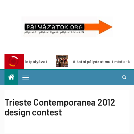
tő ötletpályázat
Alkotói pályázat multimédia-kiállításhoz
Trieste Contemporanea 2012
design contest