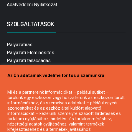
Adatvédelmi Nyilatkozat
SZOLGÁLTATÁSOK
Pályázatírás
Pályázati Előminősítés
Pályázati tanácsadás
Pályázatírás vállalkozásoknak
Az Ön adatainak védelme fontos a számunkra
Mezőgazdasági pályázatírás
Pályázatírás magánszemélyeknek
Mi és a partnereink információkat – például sütiket –
Pályázatírás civil szervezeteknek
tárolunk egy eszközön vagy hozzáférünk az eszközön tárolt
Pályázatírás önkormányzatoknak
információkhoz, és személyes adatokat – például egyedi
azonosítókat és az eszköz által küldött alapvető
Pályázatfigyelés
információkat – kezelünk személyre szabott hirdetések és
Specifikus pályázatfigyelés vagy hírlevél
tartalom nyújtásához, hirdetés- és tartalomméréshez,
nézettségi adatok gyűjtéséhez, valamint termékek
kifejlesztéséhez és a termékek javításához.