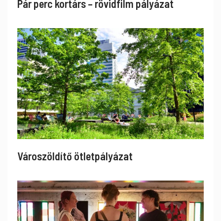
Pár perc kortárs – rövidfilm pályázat
Városzöldítő ötletpályázat