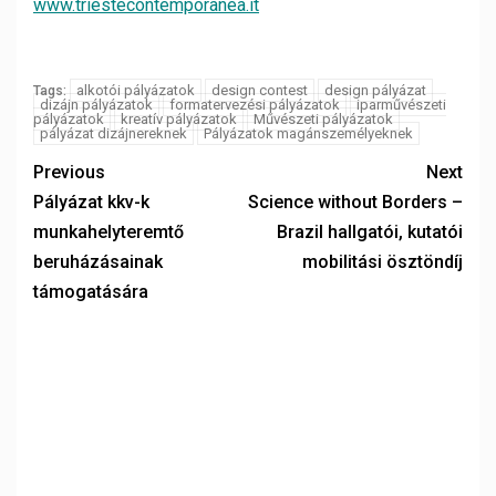
www.triestecontemporanea.it
alkotói pályázatok
design contest
design pályázat
Tags:
dizájn pályázatok
formatervezési pályázatok
iparművészeti
pályázatok
kreatív pályázatok
Művészeti pályázatok
pályázat dizájnereknek
Pályázatok magánszemélyeknek
Previous
Next
Pályázat kkv-k
Science without Borders –
munkahelyteremtő
Brazil hallgatói, kutatói
beruházásainak
mobilitási ösztöndíj
támogatására