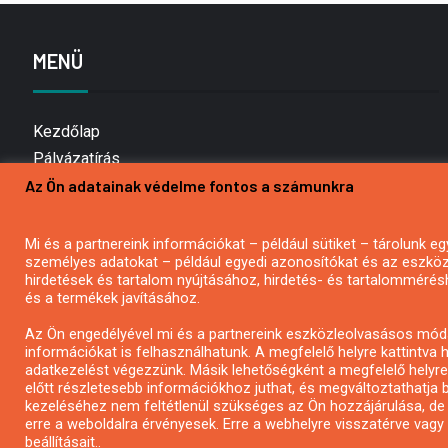
MENÜ
Kezdőlap
Pályázatírás
Az Ön adatainak védelme fontos a számunkra
Bemutatkozás
Médiaajánlat
Hírlevél feliratkozás
Mi és a partnereink információkat – például sütiket – tárolunk
személyes adatokat – például egyedi azonosítókat és az eszköz 
Impresszum
hirdetések és tartalom nyújtásához, hirdetés- és tartalommérés
Kapcsolat
és a termékek javításához.
Adatvédelmi Nyilatkozat
Az Ön engedélyével mi és a partnereink eszközleolvasásos móds
információkat is felhasználhatunk. A megfelelő helyre kattintva h
adatkezelést végezzünk. Másik lehetőségként a megfelelő helyre 
előtt részletesebb információkhoz juthat, és megváltoztathatja b
kezeléséhez nem feltétlenül szükséges az Ön hozzájárulása, de jog
erre a weboldalra érvényesek. Erre a webhelyre visszatérve vag
beállításait..