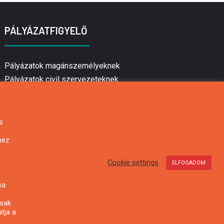
PÁLYÁZATFIGYELŐ
Pályázatok magánszemélyeknek
Pályázatok civil szervezeteknek
Pályázatok vállalkozásoknak
Önkormányzati pályázatok
Mezőgazdasági pályázatok
s
Falusi turizmus pályázatok
hez
Napelem pályázatok
GINOP pályázatok
Cookie settings
ELFOGADOM
sa
csak
tja a