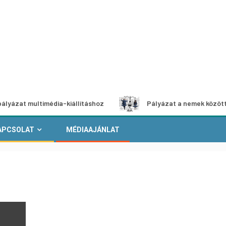
ultimédia-kiállításhoz
Pályázat a nemek közötti egyenlő
APCSOLAT
MÉDIAAJÁNLAT