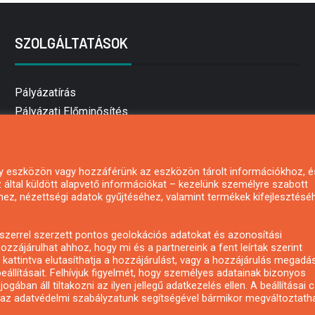
SZOLGÁLTATÁSOK
Pályázatírás
Pályázati Előminősítés
Pályázati tanácsadás
Pályázatírás vállalkozásoknak
Mezőgazdasági pályázatírás
 egy eszközön vagy hozzáférünk az eszközön tárolt információkhoz, é
által küldött alapvető információkat – kezelünk személyre szabott
Pályázatírás magánszemélyeknek
hez, nézettségi adatok gyűjtéséhez, valamint termékek kifejlesztésé
Pályázatírás civil szervezeteknek
Pályázatírás önkormányzatoknak
zerrel szerzett pontos geolokációs adatokat és azonosítási
Pályázatfigyelés
ozzájárulhat ahhoz, hogy mi és a partnereink a fent leírtak szerint
kattintva elutasíthatja a hozzájárulást, vagy a hozzájárulás megadá
Specifikus pályázatfigyelés vagy hírlevél
eállításait. Felhívjuk figyelmét, hogy személyes adatainak bizonyos
ában áll tiltakozni az ilyen jellegű adatkezelés ellen. A beállításai 
y az adatvédelmi szabályzatunk segítségével bármikor megváltoztatha
Copyright © All rights reserved.