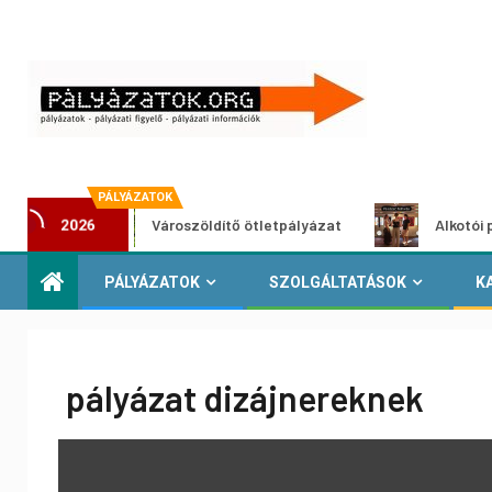
PÁLYÁZATOK
Városzöldítő ötletpályázat
Alkotói pályázat m
2026
PÁLYÁZATOK
SZOLGÁLTATÁSOK
K
pályázat dizájnereknek