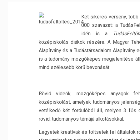
Két sikeres verseny, több
000 szavazat: a TudásFel
idén is a
TudásFeltö
l
középiskolás diákok részére. A Magyar Te
Alapítvány és a Tudástársadalom Alapítvány
is a tudomány mozgóképes megjelenítése áll, e
mind szélesebb körű bevonását.
Rövid videók, mozgóképes anyagok fel
középiskolást, amelyek tudományos jelenség
vetélkedő két fordulóból áll, melyen 3 fős 
rövid, tudományos témájú alkotásokkal.
Legyetek kreatívak és töltsetek fel általatok r