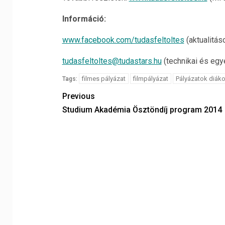
Információ:
www.facebook.com/tudasfeltoltes
(aktualitáso
tudasfeltoltes@tudastars.hu
(technikai és eg
filmes pályázat
filmpályázat
Pályázatok diák
Tags:
Previous
Studium Akadémia Ösztöndíj program 2014