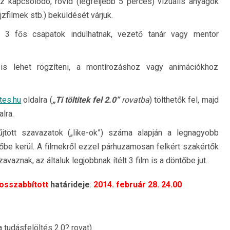
 kapcsolódó, rövid (legfeljebb 5 perces) vizuális anyagok
jzfilmek stb.) beküldését várjuk.
ó 3 fős csapatok indulhatnak, vezető tanár vagy mentor
l is lehet rögzíteni, a montírozáshoz vagy animációkhoz
tes.hu
oldalra (
„Ti töltitek fel 2.0”
rovatba
) tölthetők fel, majd
lra.
jtött szavazatok („like-ok”) száma alapján a legnagyobb
tőbe kerül. A filmekről ezzel párhuzamosan felkért szakértők
vaznak, az általuk legjobbnak ítélt 3 film is a döntőbe jut.
sszabbított
határideje
:
2014. február 28. 24.00
 tudásfelöltés 2.0? rovat)