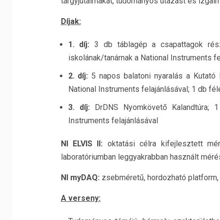
tárgyjutalmakat, tudományos utazást és izgalm
Díjak:
1. díj:
3 db táblagép a csapattagok ré
iskolának/tanárnak a National Instruments f
2. díj:
5 napos balatoni nyaralás a Kutató
National Instruments felajánlásával; 1 db f
3. díj:
DrDNS Nyomkövető Kalandtúra; 1 
Instruments felajánlásával
NI ELVIS II
:
oktatási célra kifejlesztett m
laboratóriumban leggyakrabban használt méré
NI myDAQ:
zsebméretű, hordozható platform, 
A verseny: