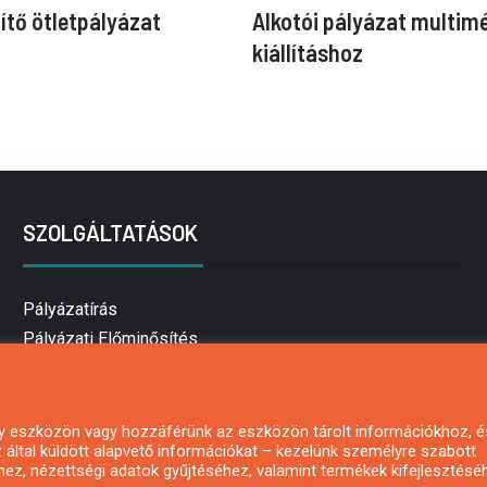
ítő ötletpályázat
Alkotói pályázat multim
kiállításhoz
SZOLGÁLTATÁSOK
Pályázatírás
Pályázati Előminősítés
Pályázati tanácsadás
Pályázatírás vállalkozásoknak
Mezőgazdasági pályázatírás
 egy eszközön vagy hozzáférünk az eszközön tárolt információkhoz, é
által küldött alapvető információkat – kezelünk személyre szabott
Pályázatírás magánszemélyeknek
hez, nézettségi adatok gyűjtéséhez, valamint termékek kifejlesztésé
Pályázatírás civil szervezeteknek