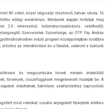
 mint 80 videó, közel négyszáz résztvevő, hatvan iskola, 16
töltés eddigi eredményei. Mindezek alapján hirdetjük meg
tés
2.0 elnevezésű tudományvizualizációs vetélkedőt,
hetségsegítő Szervezetek Szövetsége, az OTP Fáy András
 együttműködésében induló program középpontjában továbbra
rősítve az interaktivitást és a fiatalok, valamint a tudósok
töltésére és megosztására hívunk minden érdeklődő
ek, törvények, összefüggések megjelenését mutatják be. A
csapatok indulhatnak, bármilyen szakterülethez kapcsolódó
ögzített rövid videókat, vizuális anyagokat! Nyerjetek értékes