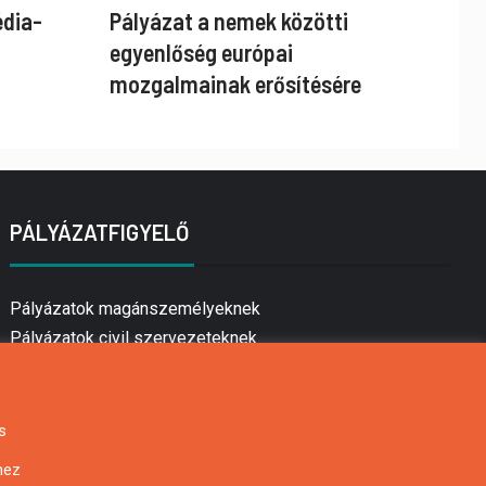
édia-
Pályázat a nemek közötti
egyenlőség európai
mozgalmainak erősítésére
PÁLYÁZATFIGYELŐ
Pályázatok magánszemélyeknek
Pályázatok civil szervezeteknek
Pályázatok vállalkozásoknak
Önkormányzati pályázatok
Mezőgazdasági pályázatok
s
Falusi turizmus pályázatok
hez
Napelem pályázatok