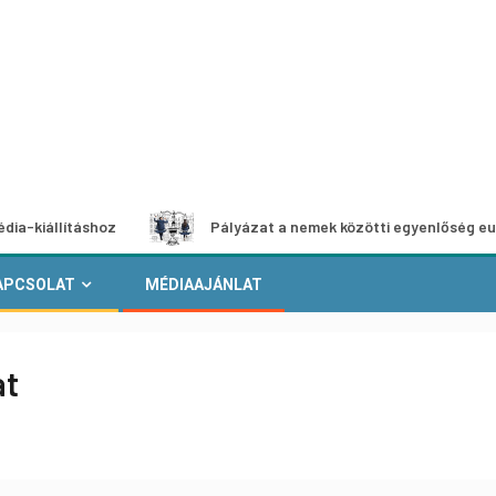
ításhoz
Pályázat a nemek közötti egyenlőség európai moz
APCSOLAT
MÉDIAAJÁNLAT
at