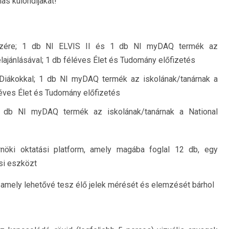
as különdíjakat!
szére; 1 db NI ELVIS II és 1 db NI myDAQ termék az
elajánlásával; 1 db féléves Élet és Tudomány előfizetés
 Diákokkal; 1 db NI myDAQ termék az iskolának/tanárnak a
éléves Élet és Tudomány előfizetés
db NI myDAQ termék az iskolának/tanárnak a National
érnöki oktatási platform, amely magába foglal 12 db, egy
si eszközt
amely lehetővé tesz élő jelek mérését és elemzését bárhol