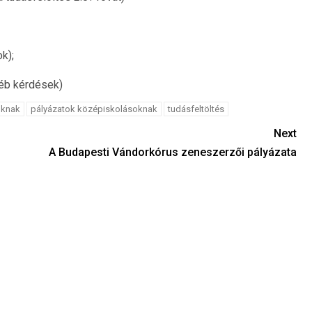
k);
yéb kérdések)
oknak
pályázatok középiskolásoknak
tudásfeltöltés
Next
A Budapesti Vándorkórus zeneszerzői pályázata