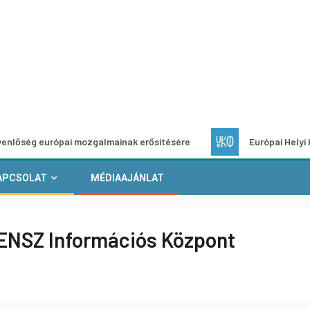
urópai mozgalmainak erősítésére
Európai Helyi Kultúra – p
APCSOLAT
MÉDIAAJÁNLAT
 ENSZ Információs Központ