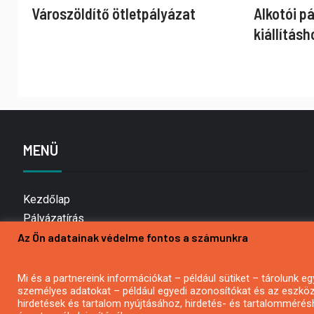
Városzöldítő ötletpályázat
Alkotói p
kiállításh
MENÜ
Kezdőlap
Pályázatírás
Az Ön adatainak védelme fontos a számunkra
Bemutatkozás
Médiaajánlat
Hírlevél feliratkozás
Mi és a partnereink információkat – például sütiket – tárolunk
személyes adatokat – például egyedi azonosítókat és az eszköz 
Impresszum
hirdetések és tartalom nyújtásához, hirdetés- és tartalommérés
Kapcsolat