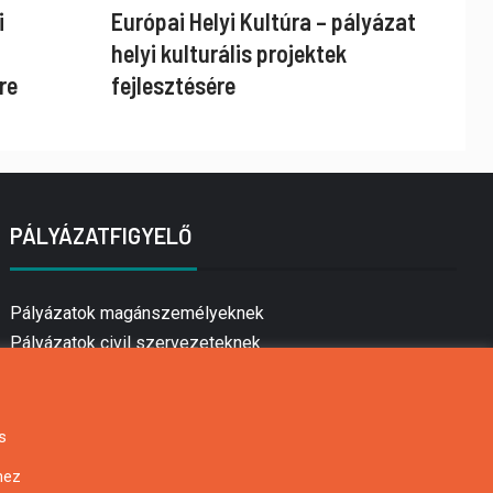
i
Európai Helyi Kultúra – pályázat
helyi kulturális projektek
re
fejlesztésére
PÁLYÁZATFIGYELŐ
Pályázatok magánszemélyeknek
Pályázatok civil szervezeteknek
Pályázatok vállalkozásoknak
Önkormányzati pályázatok
Mezőgazdasági pályázatok
s
Falusi turizmus pályázatok
hez
Napelem pályázatok