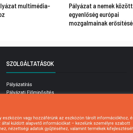
ályázat multimédia-
Pályázat a nemek között
oz
egyenlőség európai
mozgalmainak erősítésé
SZOLGÁLTATÁSOK
Pályázatírás
Pályázati Előminősítés
Pályázati tanácsadás
Pályázatírás vállalkozásoknak
Mezőgazdasági pályázatírás
 egy eszközön vagy hozzáférünk az eszközön tárolt információkhoz, é
által küldött alapvető információkat – kezelünk személyre szabott
Pályázatírás magánszemélyeknek
hez, nézettségi adatok gyűjtéséhez, valamint termékek kifejlesztésé
Pályázatírás civil szervezeteknek