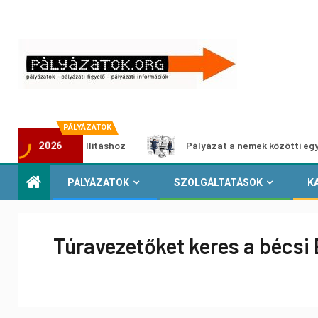
PÁLYÁZATOK
édia-kiállításhoz
Pályázat a nemek közötti egyenlőség e
2026
PÁLYÁZATOK
SZOLGÁLTATÁSOK
K
Túravezetőket keres a bécsi