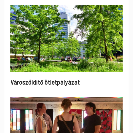
Városzöldítő ötletpályázat