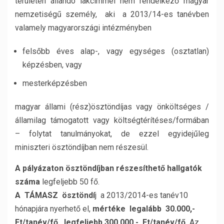
területén állandó lakcímmel nem rendelkező magyar
nemzetiségű személy, aki a 2013/14-es tanévben
valamely magyarországi intézményben
felsőbb éves alap-, vagy egységes (osztatlan)
képzésben, vagy
mesterképzésben
magyar állami (rész)ösztöndíjas vagy önköltséges /
államilag támogatott vagy költségtérítéses/formában
– folytat tanulmányokat, de ezzel egyidejűleg
miniszteri ösztöndíjban nem részesül.
A pályázaton ösztöndíjban részesíthető hallgatók
száma
legfeljebb 50 fő.
A TÁMASZ ösztöndí
j a 2013/2014-es tanév10
hónapjára nyerhető el,
mértéke legalább 30.000,-
Ft/tanév/fő, legfeljebb 300.000,- Ft/tanév/fő.
Az