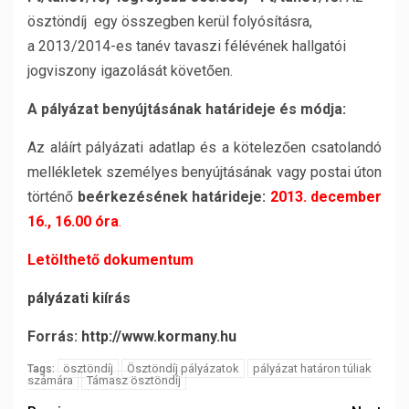
ösztöndíj egy összegben kerül folyósításra,
a 2013/2014-es tanév tavaszi félévének hallgatói
jogviszony igazolását követően.
A pályázat benyújtásának határideje és módja:
Az aláírt pályázati adatlap és a kötelezően csatolandó
mellékletek személyes benyújtásának vagy postai úton
történő
beérkezésének határideje:
2013. december
16., 16.00 óra
.
Letölthető dokumentum
pályázati kiírás
Forrás:
http://www.kormany.hu
ösztöndíj
Ösztöndíj pályázatok
pályázat határon túliak
Tags:
számára
Támasz ösztöndíj