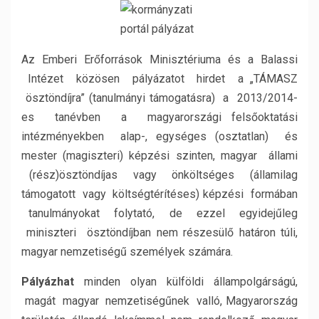
Az Emberi Erőforrások Minisztériuma és a Balassi
Intézet közösen pályázatot hirdet a „TÁMASZ
ösztöndíjra” (tanulmányi támogatásra) a 2013/2014-
es tanévben a magyarországi felsőoktatási
intézményekben alap-, egységes (osztatlan) és
mester (magiszteri) képzési szinten, magyar állami
(rész)ösztöndíjas vagy önköltséges (államilag
támogatott vagy költségtérítéses) képzési formában
tanulmányokat folytató, de ezzel egyidejűleg
miniszteri ösztöndíjban nem részesülő határon túli,
magyar nemzetiségű személyek számára.
Pályázhat
minden olyan külföldi állampolgárságú,
magát magyar nemzetiségűnek valló, Magyarország