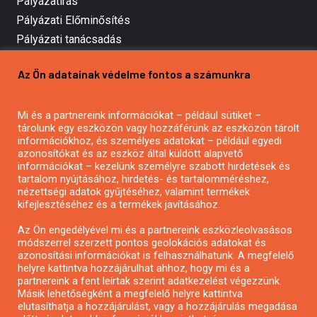
Pályázatírás
Pályázati Előminősítés
Pályázati tanácsadás
Pályázatírás vállalkozásoknak
Az Ön adatainak védelme fontos a számunkra
Mezőgazdasági pályázatírás
Pályázatírás magánszemélyeknek
Mi és a partnereink információkat – például sütiket –
Pályázatírás civil szervezeteknek
tárolunk egy eszközön vagy hozzáférünk az eszközön tárolt
Pályázatírás önkormányzatoknak
információkhoz, és személyes adatokat – például egyedi
azonosítókat és az eszköz által küldött alapvető
Pályázatfigyelés
információkat – kezelünk személyre szabott hirdetések és
Specifikus pályázatfigyelés vagy hírlevél
tartalom nyújtásához, hirdetés- és tartalomméréshez,
nézettségi adatok gyűjtéséhez, valamint termékek
kifejlesztéséhez és a termékek javításához.
PÁLYÁZATFIGYELŐ
Az Ön engedélyével mi és a partnereink eszközleolvasásos
módszerrel szerzett pontos geolokációs adatokat és
azonosítási információkat is felhasználhatunk. A megfelelő
helyre kattintva hozzájárulhat ahhoz, hogy mi és a
Pályázatok magánszemélyeknek
partnereink a fent leírtak szerint adatkezelést végezzünk.
Pályázatok civil szervezeteknek
Másik lehetőségként a megfelelő helyre kattintva
elutasíthatja a hozzájárulást, vagy a hozzájárulás megadása
Pályázatok vállalkozásoknak