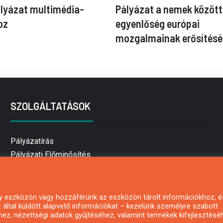
ályázat multimédia-
Pályázat a nemek között
oz
egyenlőség európai
mozgalmainak erősítésé
SZOLGÁLTATÁSOK
Pályázatírás
Pályázati Előminősítés
Pályázati tanácsadás
Pályázatírás vállalkozásoknak
Mezőgazdasági pályázatírás
 egy eszközön vagy hozzáférünk az eszközön tárolt információkhoz, é
által küldött alapvető információkat – kezelünk személyre szabott
Pályázatírás magánszemélyeknek
hez, nézettségi adatok gyűjtéséhez, valamint termékek kifejlesztésé
Pályázatírás civil szervezeteknek