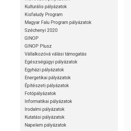
Kulturális pályázatok
Kisfaludy Program
Magyar Falu Program pályázatok
Széchenyi 2020
GINOP
GINOP Plusz
Vállalkozóvá válási támogatás
Egészségügyi pályázatok
Egyházi pályázatok
Energetikai pályázatok
Építészeti pályázatok
Fotópályázatok
Informatikai pályázatok
Irodalmi pályázatok
Kutatási pályázatok
Napelem pályázatok