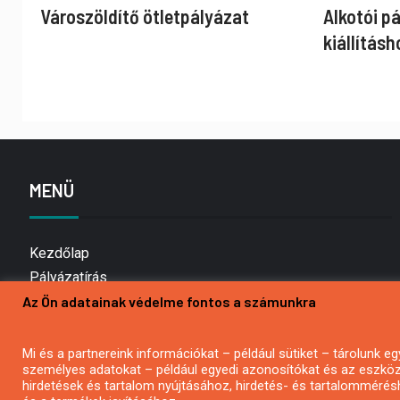
Városzöldítő ötletpályázat
Alkotói p
kiállításh
MENÜ
Kezdőlap
Pályázatírás
Az Ön adatainak védelme fontos a számunkra
Bemutatkozás
Médiaajánlat
Hírlevél feliratkozás
Mi és a partnereink információkat – például sütiket – tárolunk
személyes adatokat – például egyedi azonosítókat és az eszköz 
Impresszum
hirdetések és tartalom nyújtásához, hirdetés- és tartalommérés
Kapcsolat