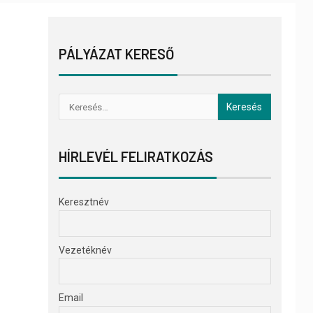
PÁLYÁZAT KERESŐ
HÍRLEVÉL FELIRATKOZÁS
Keresztnév
Vezetéknév
Email