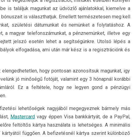
ról is végezhetjük a regisztrációt, mindkét esetben könnyen
be is találjuk magunkat az üdvözlő ajánlatokkal, kiemelve a
 bónuszait is választhatjuk. Emellett természetesen meg kell
unkat, születési dátumunkat és nemünket a folytatáshoz. A
et, a magyar telefonszámunkat, a pénznemünket, illetve egy
ejtett jelszó esetén lehet a segítségünkre. Utolsó lépés a
abályok elfogadása, ami után már kész is a regisztrációnk és
 elengedhetetlen, hogy pontosan azonosítsuk magunkat, igy
evelünk jó minőségű fotóját, valamint egy 3 hónapnál korábbi
mláról. Ez a feltétele, hogy ne legyen gond a pénzügyi
en.
fizetési lehetőségek nagyjából megegyeznek bármely más
lást,
Mastercard
vagy éppen Visa bankkártyát, de a PayPal,
lőre feltöltős kártya használata is lehetséges. A minimális
ártyától függően. A befizetésnél kártya szerint különböző