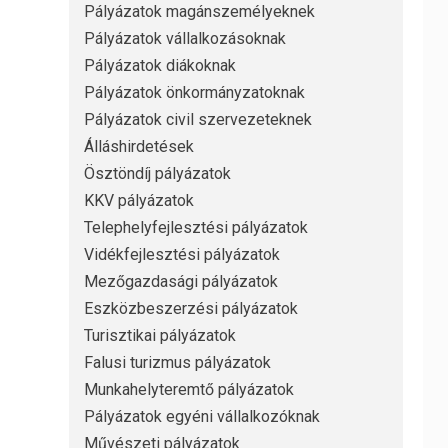
Pályázatok magánszemélyeknek
Pályázatok vállalkozásoknak
Pályázatok diákoknak
Pályázatok önkormányzatoknak
Pályázatok civil szervezeteknek
Álláshirdetések
Ösztöndíj pályázatok
KKV pályázatok
Telephelyfejlesztési pályázatok
Vidékfejlesztési pályázatok
Mezőgazdasági pályázatok
Eszközbeszerzési pályázatok
Turisztikai pályázatok
Falusi turizmus pályázatok
Munkahelyteremtő pályázatok
Pályázatok egyéni vállalkozóknak
Művészeti pályázatok