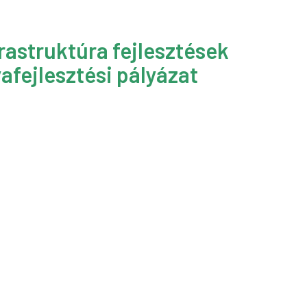
rastruktúra fejlesztések
afejlesztési pályázat