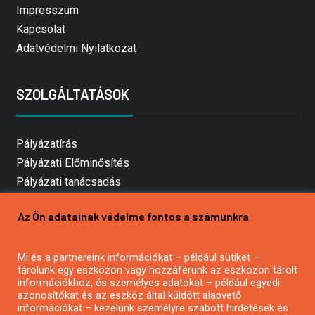
Impresszum
Kapcsolat
Adatvédelmi Nyilatkozat
SZOLGÁLTATÁSOK
Pályázatírás
Pályázati Előminősítés
Pályázati tanácsadás
Pályázatírás vállalkozásoknak
Az Ön adatainak védelme fontos a számunkra
Mezőgazdasági pályázatírás
Pályázatírás magánszemélyeknek
Mi és a partnereink információkat – például sütiket –
Pályázatírás civil szervezeteknek
tárolunk egy eszközön vagy hozzáférünk az eszközön tárolt
Pályázatírás önkormányzatoknak
információkhoz, és személyes adatokat – például egyedi
azonosítókat és az eszköz által küldött alapvető
Pályázatfigyelés
információkat – kezelünk személyre szabott hirdetések és
Specifikus pályázatfigyelés vagy hírlevél