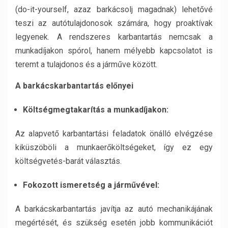
(do-it-yourself, azaz barkácsolj magadnak) lehetővé
teszi az autótulajdonosok számára, hogy proaktívak
legyenek. A rendszeres karbantartás nemcsak a
munkadíjakon spórol, hanem mélyebb kapcsolatot is
teremt a tulajdonos és a járműve között.
A barkácskarbantartás előnyei
Költségmegtakarítás a munkadíjakon:
Az alapvető karbantartási feladatok önálló elvégzése
kiküszöböli a munkaerőköltségeket, így ez egy
költségvetés-barát választás.
Fokozott ismeretség a járművével:
A barkácskarbantartás javítja az autó mechanikájának
megértését, és szükség esetén jobb kommunikációt