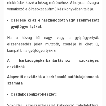
elektródák közé a hézag méréséhez. A helyes hézagra
vonatkozó előírásokat a jármű kézikönyvében találja.
Cserélje ki az elhasználódott vagy szennyezett
gyújtógyertyákat:
Ha a hézag túl nagy, vagy a gyújtógyertyák
elszenesedés jeleit mutatják, cserélje ki őket új,
kompatibilis gyújtógyertyákra.
A barkácsgépkarbantartáshoz szükséges
eszközök
Alapvető eszközök a barkácsoló autótulajdonosok
számára
Csatlakozóaljzat-készlet:
Sokoldalú szerszámkészlet különböző feladatokhoz,