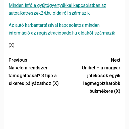
Minden infó a gyújtógyertyákkal kapcsolatban az
autoalkatreszek24.hu oldalról származik
Az autó karbantartásával kapcsolatos minden
információ az regisztraciosado.hu oldalról származik
(X)
Previous
Next
Napelem rendszer
Unibet – a magyar
támogatással? 3 tipp a
játékosok egyik
sikeres pályázathoz (X)
legmegbízhatóbb
bukmékere (X)