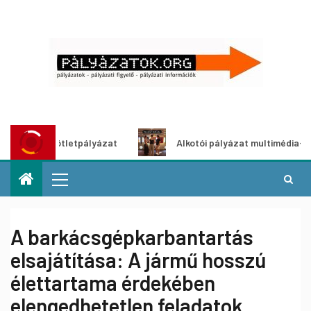
ő ötletpályázat
Alkotói pályázat multimédia-kiállításhoz
A barkácsgépkarbantartás
elsajátítása: A jármű hosszú
élettartama érdekében
elengedhetetlen feladatok