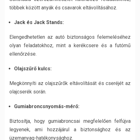
többek között anyák és csavarok eltávolításához.
Jack és Jack Stands:
Elengedhetetlen az autó biztonságos felemeléséhez
olyan feladatokhoz, mint a kerékcsere és a futómű
ellenőrzése.
Olajszűrő kulcs:
Megkönnyíti az olajszűrők eltávolítását és cseréjét az
olajcserék során.
Gumiabroncsnyomás-mérő:
Biztosítja, hogy gumiabroncsai megfelelően felfújva
legyenek, ami hozzájárul a biztonsághoz és az
üzemanyag-hatékonysághoz.