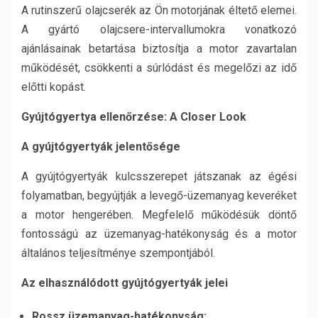
A rutinszerű olajcserék az Ön motorjának éltető elemei.
A gyártó olajcsere-intervallumokra vonatkozó
ajánlásainak betartása biztosítja a motor zavartalan
működését, csökkenti a súrlódást és megelőzi az idő
előtti kopást.
Gyújtógyertya ellenőrzése: A Closer Look
A gyújtógyertyák jelentősége
A gyújtógyertyák kulcsszerepet játszanak az égési
folyamatban, begyújtják a levegő-üzemanyag keveréket
a motor hengerében. Megfelelő működésük döntő
fontosságú az üzemanyag-hatékonyság és a motor
általános teljesítménye szempontjából.
Az elhasználódott gyújtógyertyák jelei
Rossz üzemanyag-hatékonyság: