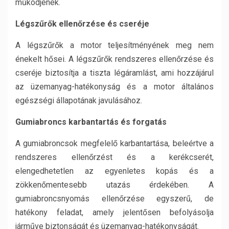
működjenek.
Légszűrők ellenőrzése és cseréje
A légszűrők a motor teljesítményének meg nem
énekelt hősei. A légszűrők rendszeres ellenőrzése és
cseréje biztosítja a tiszta légáramlást, ami hozzájárul
az üzemanyag-hatékonyság és a motor általános
egészségi állapotának javulásához.
Gumiabroncs karbantartás és forgatás
A gumiabroncsok megfelelő karbantartása, beleértve a
rendszeres ellenőrzést és a kerékcserét,
elengedhetetlen az egyenletes kopás és a
zökkenőmentesebb utazás érdekében. A
gumiabroncsnyomás ellenőrzése egyszerű, de
hatékony feladat, amely jelentősen befolyásolja
járműve biztonságát és üzemanyag-hatékonyságát.