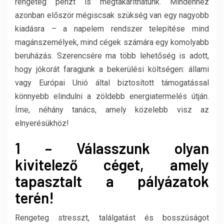
rengeteg pénzt is megtakaríthatunk. Mindehhez
azonban először mégiscsak szükség van egy nagyobb
kiadásra – a napelem rendszer telepítése mind
magánszemélyek, mind cégek számára egy komolyabb
beruházás. Szerencsére ma több lehetőség is adott,
hogy jókorát faragjunk a bekerülési költségen: állami
vagy Európai Unió által biztosított támogatással
könnyebb elindulni a zöldebb energiatermelés útján.
Íme, néhány tanács, amely közelebb visz az
elnyerésükhöz!
1 – Válasszunk olyan
kivitelező céget, amely
tapasztalt a pályázatok
terén!
Rengeteg stresszt, találgatást és bosszúságot