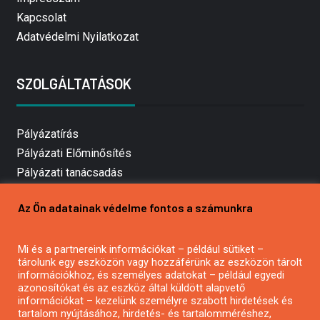
Kapcsolat
Adatvédelmi Nyilatkozat
SZOLGÁLTATÁSOK
Pályázatírás
Pályázati Előminősítés
Pályázati tanácsadás
Pályázatírás vállalkozásoknak
Az Ön adatainak védelme fontos a számunkra
Mezőgazdasági pályázatírás
Pályázatírás magánszemélyeknek
Mi és a partnereink információkat – például sütiket –
Pályázatírás civil szervezeteknek
tárolunk egy eszközön vagy hozzáférünk az eszközön tárolt
Pályázatírás önkormányzatoknak
információkhoz, és személyes adatokat – például egyedi
azonosítókat és az eszköz által küldött alapvető
Pályázatfigyelés
információkat – kezelünk személyre szabott hirdetések és
Specifikus pályázatfigyelés vagy hírlevél
tartalom nyújtásához, hirdetés- és tartalomméréshez,