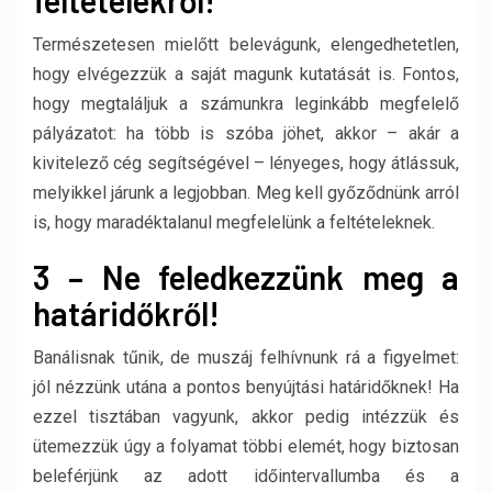
feltételekről!
Természetesen mielőtt belevágunk, elengedhetetlen,
hogy elvégezzük a saját magunk kutatását is. Fontos,
hogy megtaláljuk a számunkra leginkább megfelelő
pályázatot: ha több is szóba jöhet, akkor – akár a
kivitelező cég segítségével – lényeges, hogy átlássuk,
melyikkel járunk a legjobban. Meg kell győződnünk arról
is, hogy maradéktalanul megfelelünk a feltételeknek.
3 – Ne feledkezzünk meg a
határidőkről!
Banálisnak tűnik, de muszáj felhívnunk rá a figyelmet:
jól nézzünk utána a pontos benyújtási határidőknek! Ha
ezzel tisztában vagyunk, akkor pedig intézzük és
ütemezzük úgy a folyamat többi elemét, hogy biztosan
beleférjünk az adott időintervallumba és a