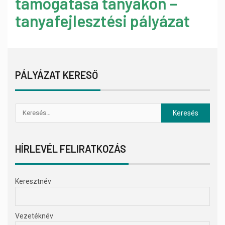
támogatása tanyákon –
tanyafejlesztési pályázat
PÁLYÁZAT KERESŐ
HÍRLEVÉL FELIRATKOZÁS
Keresztnév
Vezetéknév