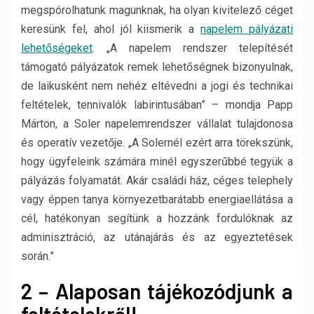
megspórolhatunk magunknak, ha olyan kivitelező céget
keresünk fel, ahol jól kiismerik a
napelem pályázati
lehetőségeket
. „A napelem rendszer telepítését
támogató pályázatok remek lehetőségnek bizonyulnak,
de laikusként nem nehéz eltévedni a jogi és technikai
feltételek, tennivalók labirintusában” – mondja Papp
Márton, a Soler napelemrendszer vállalat tulajdonosa
és operatív vezetője. „A Solernél ezért arra törekszünk,
hogy ügyfeleink számára minél egyszerűbbé tegyük a
pályázás folyamatát. Akár családi ház, céges telephely
vagy éppen tanya környezetbarátabb energiaellátása a
cél, hatékonyan segítünk a hozzánk fordulóknak az
adminisztráció, az utánajárás és az egyeztetések
során.”
2 – Alaposan tájékozódjunk a