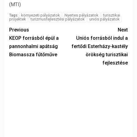
(MTI)
környezeti pályázatok
Nyertes pályázatok
turisztikai
Tags:
projektek
turizmusfejlesztési pályázatok
uniós pályázatok
Previous
Next
KEOP forrásból épül a
Uniós forrásból indul a
pannonhalmi apátság
fertődi Esterházy-kastély
Biomassza fűtőműve
örökség turisztikai
fejlesztése