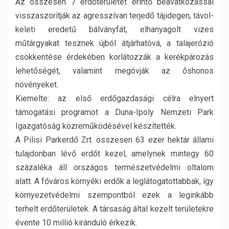
Az összesen 7 erdőterületet érintő beavatkozással
visszaszorítják az agresszívan terjedő tájidegen, távol-
keleti eredetű bálványfát, elhanyagolt vizes
műtárgyakat tesznek újból átjárhatóvá, a talajerózió
csökkentése érdekében korlátozzák a kerékpározás
lehetőségét, valamint megóvják az őshonos
növényeket.
Kiemelte: az első erdőgazdasági célra elnyert
támogatási programot a Duna-Ipoly Nemzeti Park
Igazgatóság közreműködésével készítették.
A Pilisi Parkerdő Zrt. összesen 63 ezer hektár állami
tulajdonban lévő erdőt kezel, amelynek mintegy 60
százaléka áll országos természetvédelmi oltalom
alatt. A főváros környéki erdők a leglátogatottabbak, így
környezetvédelmi szempontból ezek a leginkább
terhelt erdőterületek. A társaság által kezelt területekre
évente 10 millió kiránduló érkezik.