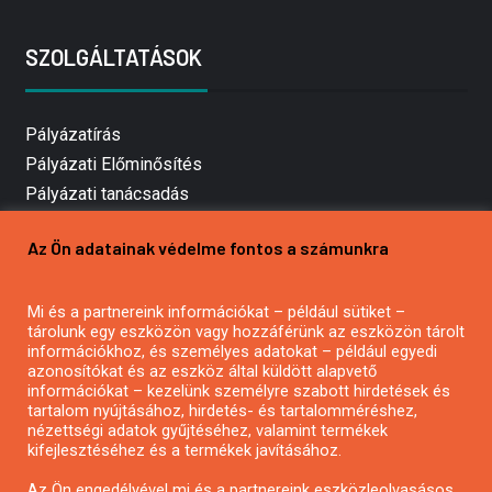
SZOLGÁLTATÁSOK
Pályázatírás
Pályázati Előminősítés
Pályázati tanácsadás
Pályázatírás vállalkozásoknak
Az Ön adatainak védelme fontos a számunkra
Mezőgazdasági pályázatírás
Pályázatírás magánszemélyeknek
Mi és a partnereink információkat – például sütiket –
Pályázatírás civil szervezeteknek
tárolunk egy eszközön vagy hozzáférünk az eszközön tárolt
Pályázatírás önkormányzatoknak
információkhoz, és személyes adatokat – például egyedi
azonosítókat és az eszköz által küldött alapvető
Pályázatfigyelés
információkat – kezelünk személyre szabott hirdetések és
Specifikus pályázatfigyelés vagy hírlevél
tartalom nyújtásához, hirdetés- és tartalomméréshez,
nézettségi adatok gyűjtéséhez, valamint termékek
kifejlesztéséhez és a termékek javításához.
PÁLYÁZATFIGYELŐ
Az Ön engedélyével mi és a partnereink eszközleolvasásos