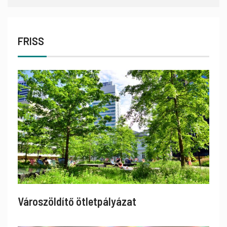
FRISS
Városzöldítő ötletpályázat