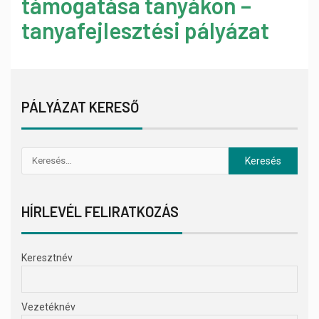
támogatása tanyákon –
tanyafejlesztési pályázat
PÁLYÁZAT KERESŐ
HÍRLEVÉL FELIRATKOZÁS
Keresztnév
Vezetéknév