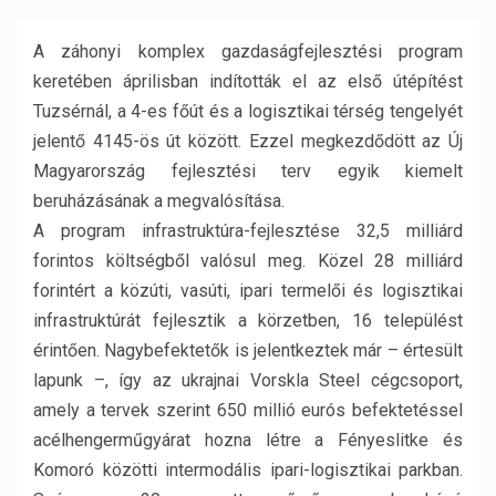
A záhonyi komplex gazdaságfejlesztési program
keretében áprilisban indították el az első útépítést
Tuzsérnál, a 4-es főút és a logisztikai térség tengelyét
jelentő 4145-ös út között. Ezzel megkezdődött az Új
Magyarország fejlesztési terv egyik kiemelt
beruházásának a megvalósítása.
A program infrastruktúra-fejlesztése 32,5 milliárd
forintos költségből valósul meg. Közel 28 milliárd
forintért a közúti, vasúti, ipari termelői és logisztikai
infrastruktúrát fejlesztik a körzetben, 16 települést
érintően. Nagybefektetők is jelentkeztek már – értesült
lapunk –, így az ukrajnai Vorskla Steel cégcsoport,
amely a tervek szerint 650 millió eurós befektetéssel
acélhengerműgyárat hozna létre a Fényeslitke és
Komoró közötti intermodális ipari-logisztikai parkban.