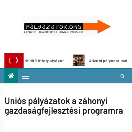
ároszöldítő ötletpályázat
Alkotói pályázat multimédia-ki
Uniós pályázatok a záhonyi
gazdaságfejlesztési programra