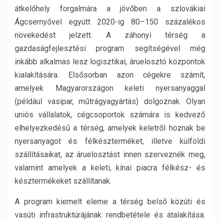
átkelőhely forgalmára a jövőben a szlovákiai
Ágcsernyővel együtt 2020-ig 80–150 százalékos
növekedést jelzett. A záhonyi térség a
gazdaságfejlesztési program segítségével még
inkább alkalmas lesz logisztikai, áruelosztó központok
kialakítására. Elsősorban azon cégekre számít,
amelyek Magyarországon keleti nyersanyaggal
(például vasipar, műtrágyagyártás) dolgoznak. Olyan
uniós vállalatok, cégcsoportok számára is kedvező
elhelyezkedésű a térség, amelyek keletről hoznak be
nyersanyagot és félkészterméket, illetve külföldi
szállításaikat, az áruelosztást innen szerveznék meg,
valamint amelyek a keleti, kínai piacra félkész- és
késztermékeket szállítanak.
A program kiemelt eleme a térség belső közúti és
vasúti infrastruktúrájának rendbetétele és átalakítása.