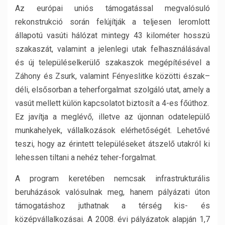
Az európai uniós támogatással megvalósuló
rekonstrukció során felújítják a teljesen leromlott
állapotú vasúti hálózat mintegy 43 kilométer hosszú
szakaszát, valamint a jelenlegi utak felhasználásával
és új településelkerülő szakaszok megépítésével a
Záhony és Zsurk, valamint Fényeslitke közötti észak–
déli, elsősorban a teherforgalmat szolgáló utat, amely a
vasút mellett külön kapcsolatot biztosít a 4-es főúthoz.
Ez javítja a meglévő, illetve az újonnan odatelepülő
munkahelyek, vállalkozások elérhetőségét. Lehetővé
teszi, hogy az érintett településeket átszelő utakról ki
lehessen tiltani a nehéz teher-forgalmat.
A program keretében nemcsak infrastrukturális
beruházások valósulnak meg, hanem pályázati úton
támogatáshoz juthatnak a térség kis- és
középvállalkozásai. A 2008. évi pályázatok alapján 1,7