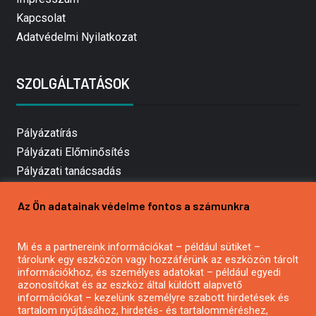
Kapcsolat
Adatvédelmi Nyilatkozat
SZOLGÁLTATÁSOK
Pályázatírás
Pályázati Előminősítés
Pályázati tanácsadás
Pályázatírás vállalkozásoknak
Az Ön adatainak védelme fontos a számunkra
Mezőgazdasági pályázatírás
Pályázatírás magánszemélyeknek
Mi és a partnereink információkat – például sütiket –
Pályázatírás civil szervezeteknek
tárolunk egy eszközön vagy hozzáférünk az eszközön tárolt
Pályázatírás önkormányzatoknak
információkhoz, és személyes adatokat – például egyedi
azonosítókat és az eszköz által küldött alapvető
Pályázatfigyelés
információkat – kezelünk személyre szabott hirdetések és
Specifikus pályázatfigyelés vagy hírlevél
tartalom nyújtásához, hirdetés- és tartalomméréshez,