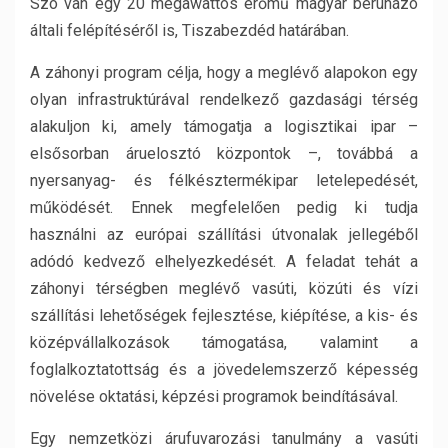
Szó van egy 20 megawattos erőmű magyar beruházó
általi felépítéséről is, Tiszabezdéd határában.
A záhonyi program célja, hogy a meglévő alapokon egy
olyan infrastruktúrával rendelkező gazdasági térség
alakuljon ki, amely támogatja a logisztikai ipar –
elsősorban áruelosztó központok –, továbbá a
nyersanyag- és félkésztermékipar letelepedését,
működését. Ennek megfelelően pedig ki tudja
használni az európai szállítási útvonalak jellegéből
adódó kedvező elhelyezkedését. A feladat tehát a
záhonyi térségben meglévő vasúti, közúti és vízi
szállítási lehetőségek fejlesztése, kiépítése, a kis- és
középvállalkozások támogatása, valamint a
foglalkoztatottság és a jövedelemszerző képesség
növelése oktatási, képzési programok beindításával.
Egy nemzetközi árufuvarozási tanulmány a vasúti