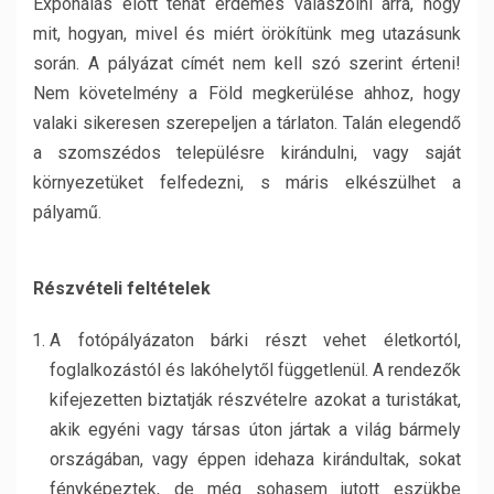
Exponálás előtt tehát érdemes válaszolni arra, hogy
mit, hogyan, mivel és miért örökítünk meg utazásunk
során. A pályázat címét nem kell szó szerint érteni!
Nem követelmény a Föld megkerülése ahhoz, hogy
valaki sikeresen szerepeljen a tárlaton. Talán elegendő
a szomszédos településre kirándulni, vagy saját
környezetüket felfedezni, s máris elkészülhet a
pályamű.
Részvételi feltételek
A fotópályázaton bárki részt vehet életkortól,
foglalkozástól és lakóhelytől függetlenül. A rendezők
kifejezetten biztatják részvételre azokat a turistákat,
akik egyéni vagy társas úton jártak a világ bármely
országában, vagy éppen idehaza kirándultak, sokat
fényképeztek, de még sohasem jutott eszükbe