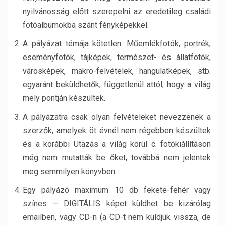
nyilvánosság előtt szerepelni az eredetileg családi
fotóalbumokba szánt fényképekkel.
A pályázat témája kötetlen. Műemlékfotók, portrék,
eseményfotók, tájképek, természet- és állatfotók,
városképek, makro-felvételek, hangulatképek, stb.
egyaránt beküldhetők, függetlenül attól, hogy a világ
mely pontján készültek.
A pályázatra csak olyan felvételeket nevezzenek a
szerzők, amelyek öt évnél nem régebben készültek
és a korábbi Utazás a világ körül c. fotókiállításon
még nem mutatták be őket, továbbá nem jelentek
meg semmilyen könyvben.
Egy pályázó maximum 10 db fekete-fehér vagy
színes – DIGITÁLIS képet küldhet be kizárólag
emailben, vagy CD-n (a CD-t nem küldjük vissza, de