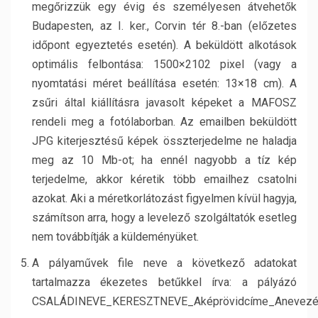
megőrizzük egy évig és személyesen átvehetők
Budapesten, az I. ker., Corvin tér 8.-ban (előzetes
időpont egyeztetés esetén). A beküldött alkotások
optimális felbontása: 1500×2102 pixel (vagy a
nyomtatási méret beállítása esetén: 13×18 cm). A
zsűri által kiállításra javasolt képeket a MAFOSZ
rendeli meg a fotólaborban. Az emailben beküldött
JPG kiterjesztésű képek összterjedelme ne haladja
meg az 10 Mb-ot; ha ennél nagyobb a tíz kép
terjedelme, akkor kéretik több emailhez csatolni
azokat. Aki a méretkorlátozást figyelmen kívül hagyja,
számítson arra, hogy a levelező szolgáltatók esetleg
nem továbbítják a küldeményüket.
A pályaművek file neve a következő adatokat
tartalmazza ékezetes betűkkel írva: a pályázó
CSALÁDINEVE_KERESZTNEVE_Aképrövidcíme_Anevezési