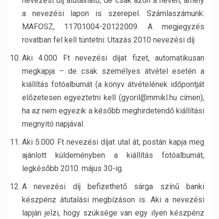
nevezési díj átutalható, de csak azon a néven, amely
a nevezési lapon is szerepel. Számlaszámunk:
MAFOSZ, 11701004-20122009. A megjegyzés
rovatban fel kell tüntetni: Utazás 2010 nevezési díj
Aki 4.000 Ft nevezési díjat fizet, automatikusan
megkapja – de csak személyes átvétel esetén a
kiállítás fotóalbumát (a könyv átvételének időpontját
előzetesen egyeztetni kell (gyoril@mmikl.hu címen),
ha az nem egyezik a később meghirdetendő kiállítási
megnyitó napjával.
Aki 5.000 Ft nevezési díjat utal át, postán kapja meg
ajánlott küldeményben a kiállítás fotóalbumát,
legkésőbb 2010. május 30-ig.
A nevezési díj befizethető sárga színű banki
készpénz átutalási megbízáson is. Aki a nevezési
lapján jelzi, hogy szüksége van egy ilyen készpénz