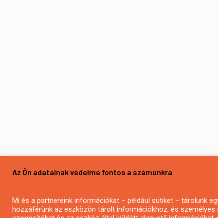
Az Ön adatainak védelme fontos a számunkra
Mi és a partnereink információkat – például sütiket – tárolunk 
hozzáférünk az eszközön tárolt információkhoz, és személyes a