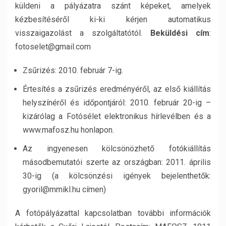
küldeni a pályázatra szánt képeket, amelyek
kézbesítéséről ki-ki kérjen automatikus
visszaigazolást a szolgáltatótól.
Beküldési cím
:
fotoselet@gmail.com
Zsűrizés: 2010. február 7-ig.
Értesítés a zsűrizés eredményéről, az első kiállítás
helyszínéről és időpontjáról: 2010. február 20-ig –
kizárólag a Fotósélet elektronikus hírlevélben és a
www.mafosz.hu honlapon.
Az ingyenesen kölcsönözhető fotókiállítás
másodbemutatói szerte az országban: 2011. április
30-ig (a kölcsönzési igények bejelenthetők:
gyoril@mmikl.hu címen)
A fotópályázattal kapcsolatban további információk