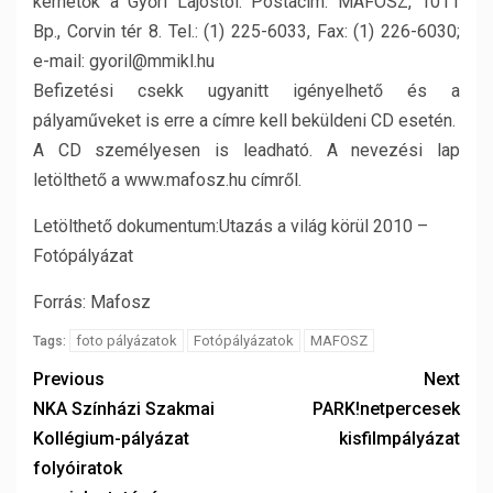
kérhetők a Győri Lajostól. Postacím: MAFOSZ, 1011
Bp., Corvin tér 8. Tel.: (1) 225-6033, Fax: (1) 226-6030;
e-mail: gyoril@mmikl.hu
Befizetési csekk ugyanitt igényelhető és a
pályaműveket is erre a címre kell beküldeni CD esetén.
A CD személyesen is leadható. A nevezési lap
letölthető a www.mafosz.hu címről.
Letölthető dokumentum:Utazás a világ körül 2010 –
Fotópályázat
Forrás: Mafosz
foto pályázatok
Fotópályázatok
MAFOSZ
Tags:
Previous
Next
NKA Színházi Szakmai
PARK!netpercesek
Kollégium-pályázat
kisfilmpályázat
folyóiratok