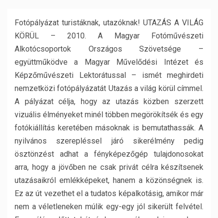
Fotópályázat turistáknak, utazóknak! UTAZÁS A VILÁG
KÖRÜL – 2010. A Magyar Fotóművészeti
Alkotócsoportok Országos Szövetsége –
együttműködve a Magyar Művelődési Intézet és
Képzőművészeti Lektorátussal – ismét meghirdeti
nemzetközi fotópályázatát Utazás a világ körül címmel.
A pályázat célja, hogy az utazás közben szerzett
vizuális élményeket minél többen megörökítsék és egy
fotókiállítás keretében másoknak is bemutathassák. A
nyilvános szerepléssel járó sikerélmény pedig
ösztönzést adhat a fényképezőgép tulajdonosokat
arra, hogy a jövőben ne csak privát célra készítsenek
utazásaikról emlékképeket, hanem a közönségnek is.
Ez az út vezethet el a tudatos képalkotásig, amikor már
nem a véletleneken múlik egy-egy jól sikerült felvétel.