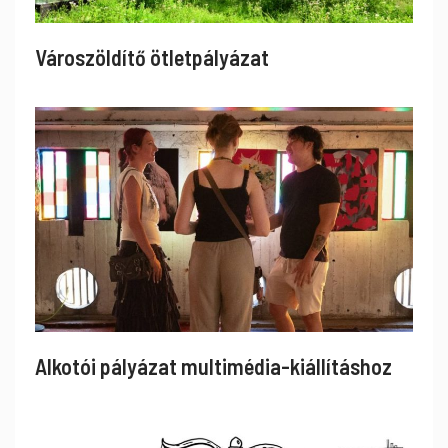
Városzöldítő ötletpályázat
Alkotói pályázat multimédia-kiállításhoz