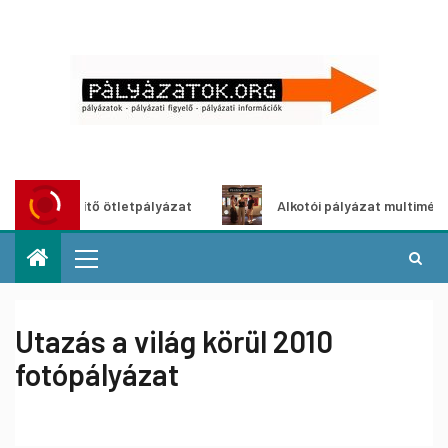
ítő ötletpályázat
Alkotói pályázat multimédia-kiállításho
Utazás a világ körül 2010
fotópályázat