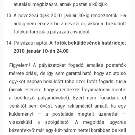
átutalási megbízásra, annak postán elküldjük.
A nevezési díjak 2010. január 30-ig rendezhetők. Ha
addig nem érkezik be a nevezi díj, akkor a beküldött
fotókat töröljük a pályázati anyagból.
Pályázati naptár:
A fotók beküldésének határideje:
2010. január 10-én 24.00.
Figyelem! A pályázatokat fogadó emailes postafiók
mérete óriási, de így sem garantálható, hogy az utolsó
egy-két napban beküldött több ezer fotót fogadni tudja
(annak ellenére, hogy a rendezők folyamatosan mentik
a beérkező pályaműveket). Ezért nem fogadunk el
senkitől sem óvást, vagy reklamációt amiatt, ha egy
küldeményt – a postaláda megtelt üzenettel –
visszaküld a szolgáltató. A megoldás ugyanis
kézenfekvő: már egy-két-három héttel korábban be kell