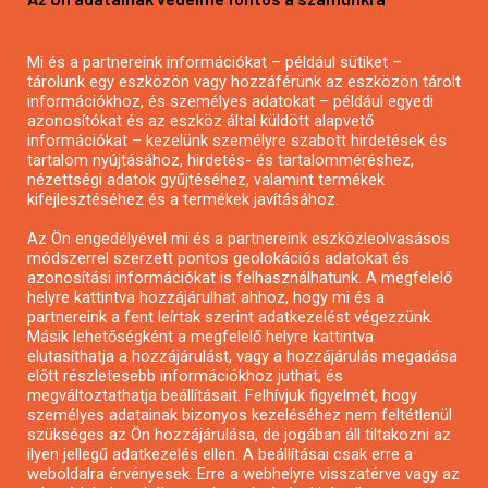
Mezőgazdasági pályázatírás
Pályázatírás magánszemélyeknek
Mi és a partnereink információkat – például sütiket –
Pályázatírás civil szervezeteknek
tárolunk egy eszközön vagy hozzáférünk az eszközön tárolt
Pályázatírás önkormányzatoknak
információkhoz, és személyes adatokat – például egyedi
azonosítókat és az eszköz által küldött alapvető
Pályázatfigyelés
információkat – kezelünk személyre szabott hirdetések és
Specifikus pályázatfigyelés vagy hírlevél
tartalom nyújtásához, hirdetés- és tartalomméréshez,
nézettségi adatok gyűjtéséhez, valamint termékek
kifejlesztéséhez és a termékek javításához.
PÁLYÁZATFIGYELŐ
Az Ön engedélyével mi és a partnereink eszközleolvasásos
módszerrel szerzett pontos geolokációs adatokat és
azonosítási információkat is felhasználhatunk. A megfelelő
helyre kattintva hozzájárulhat ahhoz, hogy mi és a
Pályázatok magánszemélyeknek
partnereink a fent leírtak szerint adatkezelést végezzünk.
Pályázatok civil szervezeteknek
Másik lehetőségként a megfelelő helyre kattintva
elutasíthatja a hozzájárulást, vagy a hozzájárulás megadása
Pályázatok vállalkozásoknak
előtt részletesebb információkhoz juthat, és
Önkormányzati pályázatok
megváltoztathatja beállításait. Felhívjuk figyelmét, hogy
személyes adatainak bizonyos kezeléséhez nem feltétlenül
Mezőgazdasági pályázatok
szükséges az Ön hozzájárulása, de jogában áll tiltakozni az
Falusi turizmus pályázatok
ilyen jellegű adatkezelés ellen. A beállításai csak erre a
weboldalra érvényesek. Erre a webhelyre visszatérve vagy az
Napelem pályázatok