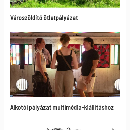
Városzöldítő ötletpályázat
Alkotói pályázat multimédia-kiállításhoz