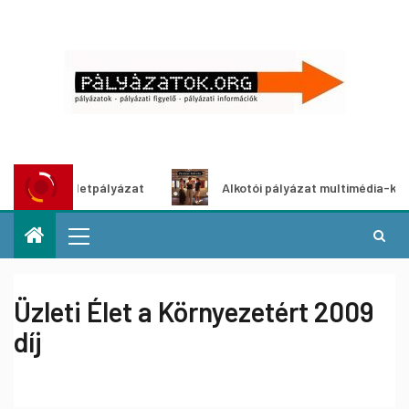
dítő ötletpályázat
Alkotói pályázat multimédia-kiállításh
Üzleti Élet a Környezetért 2009
díj