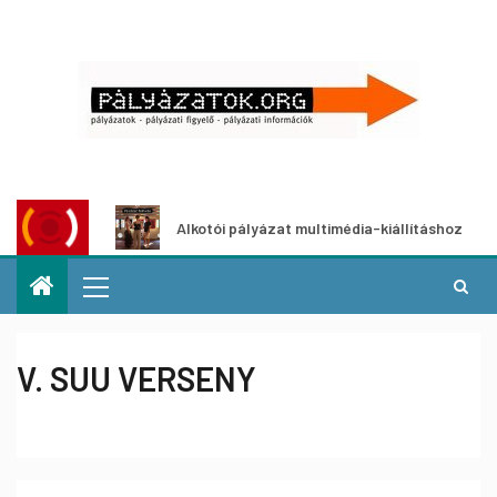
yázat
Alkotói pályázat multimédia-kiállításhoz
V. SUU VERSENY