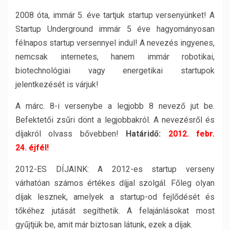
2008 óta, immár 5. éve tartjuk startup versenyünket! A
Startup Underground immár 5 éve hagyományosan
félnapos startup versennyel indul! A nevezés ingyenes,
nemcsak internetes, hanem immár robotikai,
biotechnológiai vagy energetikai startupok
jelentkezését is várjuk!
A márc. 8-i versenybe a legjobb 8 nevező jut be.
Befektetői zsűri dönt a legjobbakról. A nevezésről és
díjakról olvass bővebben!
Határidő:
2012. febr.
24. éjfél!
2012-ES DÍJAINK: A 2012-es startup verseny
várhatóan számos értékes díjjal szolgál. Főleg olyan
díjak lesznek, amelyek a startup-od fejlődését és
tőkéhez jutását segíthetik. A felajánlásokat most
gyűjtjük be, amit már biztosan látunk, ezek a díjak.