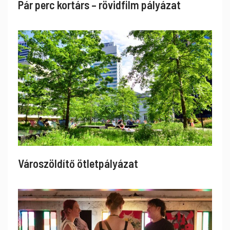
Pár perc kortárs – rövidfilm pályázat
Városzöldítő ötletpályázat