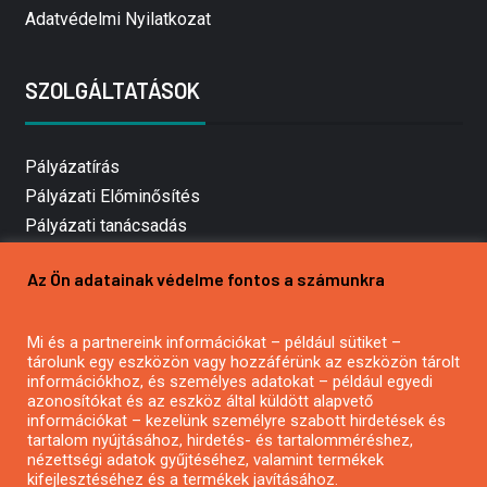
Adatvédelmi Nyilatkozat
SZOLGÁLTATÁSOK
Pályázatírás
Pályázati Előminősítés
Pályázati tanácsadás
Pályázatírás vállalkozásoknak
Az Ön adatainak védelme fontos a számunkra
Mezőgazdasági pályázatírás
Pályázatírás magánszemélyeknek
Mi és a partnereink információkat – például sütiket –
Pályázatírás civil szervezeteknek
tárolunk egy eszközön vagy hozzáférünk az eszközön tárolt
Pályázatírás önkormányzatoknak
információkhoz, és személyes adatokat – például egyedi
azonosítókat és az eszköz által küldött alapvető
Pályázatfigyelés
információkat – kezelünk személyre szabott hirdetések és
Specifikus pályázatfigyelés vagy hírlevél
tartalom nyújtásához, hirdetés- és tartalomméréshez,
nézettségi adatok gyűjtéséhez, valamint termékek
kifejlesztéséhez és a termékek javításához.