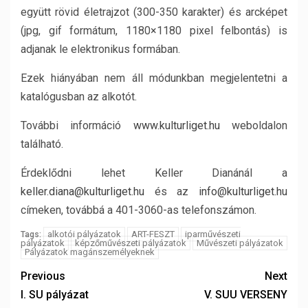
együtt rövid életrajzot (300-350 karakter) és arcképet
(jpg, gif formátum, 1180×1180 pixel felbontás) is
adjanak le elektronikus formában.
Ezek hiányában nem áll módunkban megjelentetni a
katalógusban az alkotót.
További információ
www.kulturliget.hu
weboldalon
található.
Érdeklődni lehet Keller Dianánál a
keller.diana@kulturliget.hu
és az
info@kulturliget.hu
címeken, továbbá a 401-3060-as telefonszámon.
alkotói pályázatok
ART-FESZT
iparművészeti
Tags:
pályázatok
képzőművészeti pályázatok
Művészeti pályázatok
Pályázatok magánszemélyeknek
Previous
Next
I. SU pályázat
V. SUU VERSENY