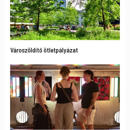
Városzöldítő ötletpályázat