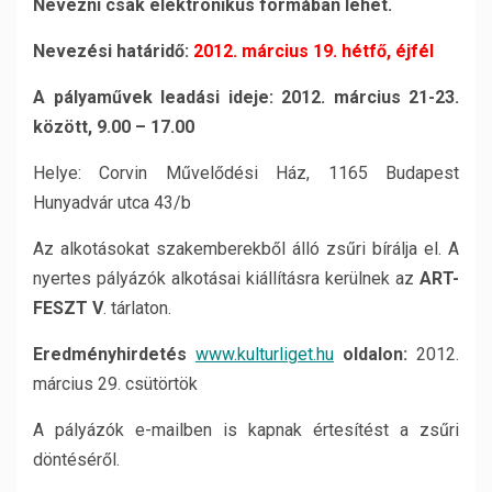
Nevezni csak elektronikus formában lehet.
Nevezési határidő:
2012. március 19. hétfő, éjfél
A pályaművek leadási ideje: 2012. március 21-23.
között, 9.00 – 17.00
Helye: Corvin Művelődési Ház, 1165 Budapest
Hunyadvár utca 43/b
Az alkotásokat szakemberekből álló zsűri bírálja el. A
nyertes pályázók alkotásai kiállításra kerülnek az
ART-
FESZT V
. tárlaton.
Eredményhirdetés
www.kulturliget.hu
oldalon:
2012.
március 29. csütörtök
A pályázók
e-mailben is kapnak értesítést a zsűri
döntéséről.