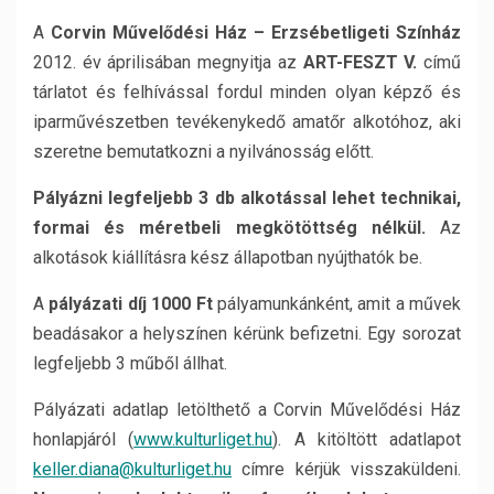
A
Corvin Művelődési Ház – Erzsébetligeti Színház
2012. év áprilisában megnyitja az
ART-FESZT V.
című
tárlatot és felhívással fordul minden olyan képző és
iparművészetben tevékenykedő amatőr alkotóhoz, aki
szeretne bemutatkozni a nyilvánosság előtt.
Pályázni legfeljebb 3 db alkotással lehet technikai,
formai és méretbeli megkötöttség nélkül.
Az
alkotások kiállításra kész állapotban nyújthatók be.
A
pályázati díj
1000 Ft
pályamunkánként, amit a művek
beadásakor a helyszínen kérünk befizetni. Egy sorozat
legfeljebb 3 műből állhat.
Pályázati adatlap letölthető a Corvin Művelődési Ház
honlapjáról (
www.kulturliget.hu
). A kitöltött adatlapot
keller.diana@kulturliget.hu
címre kérjük visszaküldeni.