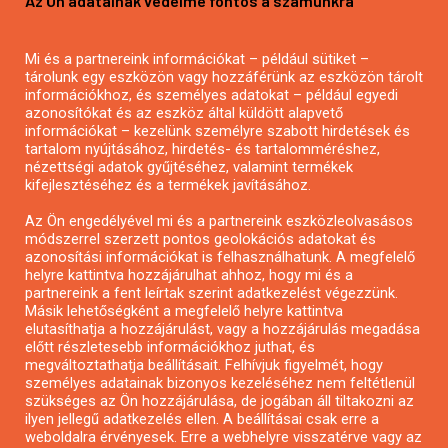
Az Ön adatainak védelme fontos a számunkra
Mezőgazdasági pályázatírás
Pályázatírás magánszemélyeknek
Mi és a partnereink információkat – például sütiket –
Pályázatírás civil szervezeteknek
tárolunk egy eszközön vagy hozzáférünk az eszközön tárolt
Pályázatírás önkormányzatoknak
információkhoz, és személyes adatokat – például egyedi
azonosítókat és az eszköz által küldött alapvető
Pályázatfigyelés
információkat – kezelünk személyre szabott hirdetések és
Specifikus pályázatfigyelés vagy hírlevél
tartalom nyújtásához, hirdetés- és tartalomméréshez,
nézettségi adatok gyűjtéséhez, valamint termékek
kifejlesztéséhez és a termékek javításához.
PÁLYÁZATFIGYELŐ
Az Ön engedélyével mi és a partnereink eszközleolvasásos
módszerrel szerzett pontos geolokációs adatokat és
azonosítási információkat is felhasználhatunk. A megfelelő
helyre kattintva hozzájárulhat ahhoz, hogy mi és a
Pályázatok magánszemélyeknek
partnereink a fent leírtak szerint adatkezelést végezzünk.
Pályázatok civil szervezeteknek
Másik lehetőségként a megfelelő helyre kattintva
elutasíthatja a hozzájárulást, vagy a hozzájárulás megadása
Pályázatok vállalkozásoknak
előtt részletesebb információkhoz juthat, és
Önkormányzati pályázatok
megváltoztathatja beállításait. Felhívjuk figyelmét, hogy
személyes adatainak bizonyos kezeléséhez nem feltétlenül
Mezőgazdasági pályázatok
szükséges az Ön hozzájárulása, de jogában áll tiltakozni az
Falusi turizmus pályázatok
ilyen jellegű adatkezelés ellen. A beállításai csak erre a
weboldalra érvényesek. Erre a webhelyre visszatérve vagy az
Napelem pályázatok