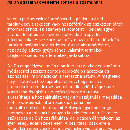
Az Ön adatainak védelme fontos a számunkra
Mezőgazdasági pályázatírás
Pályázatírás magánszemélyeknek
Mi és a partnereink információkat – például sütiket –
Pályázatírás civil szervezeteknek
tárolunk egy eszközön vagy hozzáférünk az eszközön tárolt
Pályázatírás önkormányzatoknak
információkhoz, és személyes adatokat – például egyedi
azonosítókat és az eszköz által küldött alapvető
Pályázatfigyelés
információkat – kezelünk személyre szabott hirdetések és
Specifikus pályázatfigyelés vagy hírlevél
tartalom nyújtásához, hirdetés- és tartalomméréshez,
nézettségi adatok gyűjtéséhez, valamint termékek
kifejlesztéséhez és a termékek javításához.
PÁLYÁZATFIGYELŐ
Az Ön engedélyével mi és a partnereink eszközleolvasásos
módszerrel szerzett pontos geolokációs adatokat és
azonosítási információkat is felhasználhatunk. A megfelelő
helyre kattintva hozzájárulhat ahhoz, hogy mi és a
Pályázatok magánszemélyeknek
partnereink a fent leírtak szerint adatkezelést végezzünk.
Pályázatok civil szervezeteknek
Másik lehetőségként a megfelelő helyre kattintva
elutasíthatja a hozzájárulást, vagy a hozzájárulás megadása
Pályázatok vállalkozásoknak
előtt részletesebb információkhoz juthat, és
Önkormányzati pályázatok
megváltoztathatja beállításait. Felhívjuk figyelmét, hogy
személyes adatainak bizonyos kezeléséhez nem feltétlenül
Mezőgazdasági pályázatok
szükséges az Ön hozzájárulása, de jogában áll tiltakozni az
Falusi turizmus pályázatok
ilyen jellegű adatkezelés ellen. A beállításai csak erre a
weboldalra érvényesek. Erre a webhelyre visszatérve vagy az
Napelem pályázatok