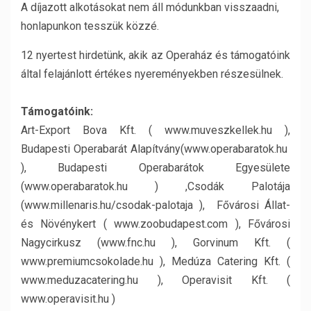
A díjazott alkotásokat nem áll módunkban visszaadni,
honlapunkon tesszük közzé.
12 nyertest hirdetünk, akik az Operaház és támogatóink
által felajánlott értékes nyereményekben részesülnek.
Támogatóink:
Art-Export Bova Kft. ( www.muveszkellek.hu ),
Budapesti Operabarát Alapítvány(www.operabaratok.hu
), Budapesti Operabarátok Egyesülete
(www.operabaratok.hu ) ,Csodák Palotája
(www.millenaris.hu/csodak-palotaja ), Fővárosi Állat-
és Növénykert ( www.zoobudapest.com ), Fővárosi
Nagycirkusz (www.fnc.hu ), Gorvinum Kft. (
www.premiumcsokolade.hu ), Medúza Catering Kft. (
www.meduzacatering.hu ), Operavisit Kft. (
www.operavisit.hu )