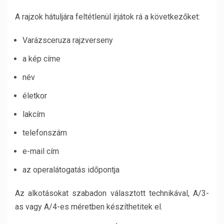
A rajzok hátuljára feltétlenül írjátok rá a következőket:
Varázsceruza rajzverseny
a kép címe
név
életkor
lakcím
telefonszám
e-mail cím
az operalátogatás időpontja
Az alkotásokat szabadon választott technikával, A/3-
as vagy A/4-es méretben készíthetitek el.