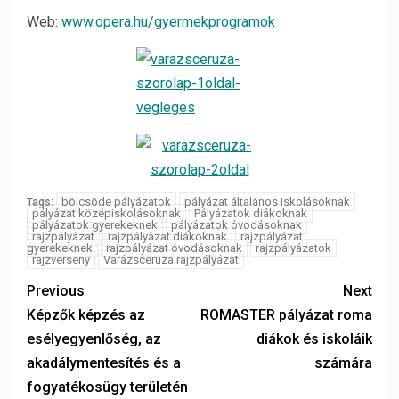
Web:
www.opera.hu/gyermekprogramok
bölcsöde pályázatok
pályázat általános iskolásoknak
Tags:
pályázat középiskolásoknak
Pályázatok diákoknak
pályázatok gyerekeknek
pályázatok óvodásoknak
rajzpályázat
rajzpályázat diákoknak
rajzpályázat
gyerekeknek
rajzpályázat óvodásoknak
rajzpályázatok
rajzverseny
Varázsceruza rajzpályázat
Previous
Next
Képzők képzés az
ROMASTER pályázat roma
esélyegyenlőség, az
diákok és iskoláik
akadálymentesítés és a
számára
fogyatékosügy területén