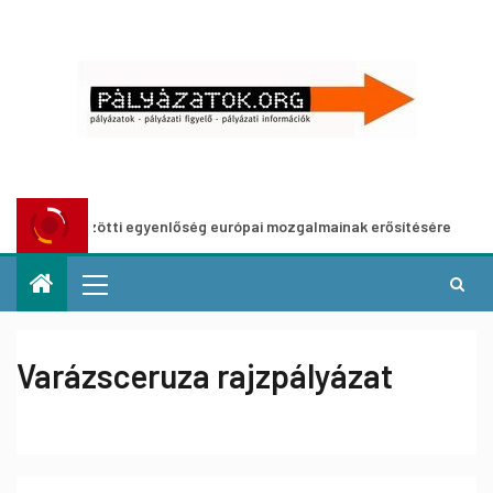
k közötti egyenlőség európai mozgalmainak erősítésére
E
Varázsceruza rajzpályázat