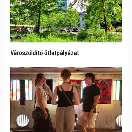
Városzöldítő ötletpályázat