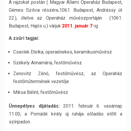
A rajzokat postán ( Magyar Állami Operaház Budapest,
Gémes Szilvia részére,1061. Budapest, Andrássy út
22.), illetve az Operaház művészportáján (1061.
Budapest, Hajós u.) várjuk
2011. január 7
-ig.
A zsűri tagjai:
Csavlek Etelka, operaénekes, keramikusművész
Székely Annamária, festőművész
Zenovitz Zénó, festőművész, az Operaház
festőműtermének vezetője
Miksa Bálint, festőművész
Ünnepélyes díjátadás:
2011. február 6. vasárnap
11.00, a Pomádé király új ruhája előadás előtt a
színpadon.