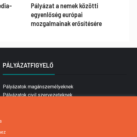
édia-
Pályázat a nemek közötti
egyenlőség európai
mozgalmainak erősítésére
PÁLYÁZATFIGYELŐ
Pályázatok magánszemélyeknek
Pályázatok civil szervezeteknek
Pályázatok vállalkozásoknak
Önkormányzati pályázatok
Mezőgazdasági pályázatok
s
Falusi turizmus pályázatok
hez
Napelem pályázatok