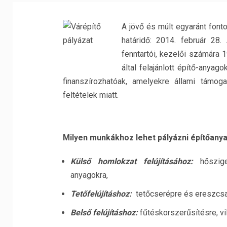
A jövő és múlt egyaránt fonto
határidő: 2014. február 2
fenntartói, kezelői számára 
által felajánlott építő-anya
finanszírozhatóak, amelyekre állami támog
feltételek miatt.
Milyen munkákhoz lehet pályázni építőany
Külső homlokzat felújításához:
hőszig
anyagokra,
Tetőfelújításhoz:
tetőcserépre és ereszcsa
Belső felújításhoz:
fűtéskorszerűsítésre, vi