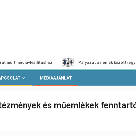
édia-kiállításhoz
Pályázat a nemek közötti egyenlőség e
APCSOLAT
MÉDIAAJÁNLAT
tézmények és műemlékek fenntartó