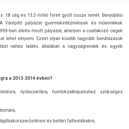
s. 18 cég és 13,5 millió forint gyűlt össze ismét. Benyújtási
8. A Várépítő pályázat gyermekintézmények és műemlékek
1999-ben életre hívott pályázat, amelyen a csatlakozó cégek
gokat lehet elnyerni. Ezzel olyan kisebb nagyobb beruházások
atást nehéz találni, általában a nagyságrendek és egyéb
agra a 2013-2014 évben?
etelésre, nyílászárókra, homlokzatképzéshez szükséges
tornára,
lágításkorszerűsítésre és beltéri falfestékekre,