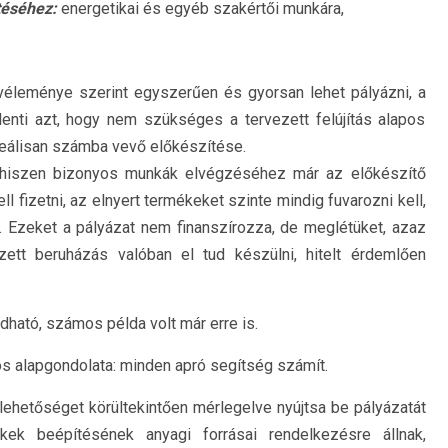
téséhez:
energetikai és egyéb szakértői munkára,
véleménye szerint egyszerűen és gyorsan lehet pályázni, a
lenti azt, hogy nem szükséges a tervezett felújítás alapos
 reálisan számba vevő előkészítése.
 hiszen bizonyos munkák elvégzéséhez már az előkészítő
fizetni, az elnyert termékeket szinte mindig fuvarozni kell,
. Ezeket a pályázat nem finanszírozza, de meglétüket, azaz
zett beruházás valóban el tud készülni, hitelt érdemlően
ató, számos példa volt már erre is.
tos alapgondolata: minden apró segítség számít.
ehetőséget körültekintően mérlegelve nyújtsa be pályázatát
kek beépítésének anyagi forrásai rendelkezésre állnak,