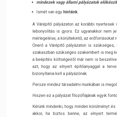
mindezek vagy állami pályázatok előkészí
Ismét van egy
hintánk
.
A Várépítő pályázaton az korábbi nyertesek 
lebonyolítás is gyors. Ez ugyanakkor nem je
mérlegelése, a körültekintő, az erőforrásokat
Önerő a Várépítő pályázaton is szükséges,
szakaszban szükséges szakembert is meg kell 
a beépítés költségeiről már nem is beszélve
azt, hogy az elnyert építőanyaggal a terve
bizonyítania kell a pályázónak.
Persze mindez társadalmi munkában is megoldh
Hiszen ez a pályázat filozófiájának egyik fon
Kérünk mindenki, hogy minden körülményt és l
akkor, ha biztos benne, az elnyert termé