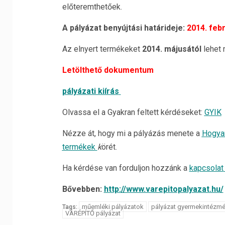
előteremthetőek.
A pályázat benyújtási határideje:
2014. febr
Az elnyert termékeket
2014. májusától
lehet 
Letölthető dokumentum
pályázati kiírás
Olvassa el a Gyakran feltett kérdéseket:
GYIK
Nézze át, hogy mi a pályázás menete a
Hogya
termékek
k
örét.
Ha kérdése van forduljon hozzánk a
kapcsolat
Bővebben:
http://www.varepitopalyazat.hu/
műemléki pályázatok
pályázat gyermekintézm
Tags:
VÁRÉPÍTŐ pályázat