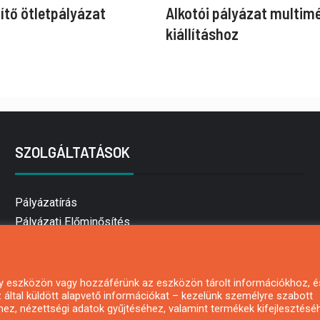
ítő ötletpályázat
Alkotói pályázat multim
kiállításhoz
SZOLGÁLTATÁSOK
Pályázatírás
Pályázati Előminősítés
Pályázati tanácsadás
Pályázatírás vállalkozásoknak
Mezőgazdasági pályázatírás
 egy eszközön vagy hozzáférünk az eszközön tárolt információkhoz, é
által küldött alapvető információkat – kezelünk személyre szabott
Pályázatírás magánszemélyeknek
hez, nézettségi adatok gyűjtéséhez, valamint termékek kifejlesztésé
Pályázatírás civil szervezeteknek