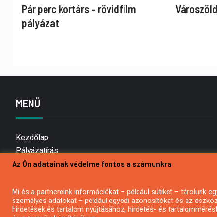
Pár perc kortárs – rövidfilm
Városzöld
pályázat
MENÜ
Kezdőlap
Pályázatírás
Az Ön adatainak védelme fontos a számunkra
Bemutatkozás
Médiaajánlat
Hírlevél feliratkozás
Mi és a partnereink információkat – például sütiket – tárolunk
személyes adatokat – például egyedi azonosítókat és az eszköz 
Impresszum
hirdetések és tartalom nyújtásához, hirdetés- és tartalommérés
Kapcsolat