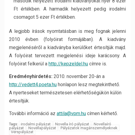
második helyezett irodalmi kiadványokat nyer 8 ezer
Ft értékben. A harmadik helyezett pedig irodalmi
csomagot 5 ezer Ft értékben.
A legjobb írások nyomtatásban is meg fognak jelenni
2010 évben (folyóirat formájában). A kiadvány
megjelenéséről a kiadványba kerülőket értesítjük majd.
A folyóirat tervezett megjelenési ideje karácsony. A
folyóirat felkerül a
http://kepzeldel.hu
címre is.
Eredményhirdetés:
2010. november 20-án a
http://vedett4.poeta.hu
honlapon lesz megtekinthető.
A nyerteseket természetesen elérhetőségükön külön
értesítjük.
További információ az
attila@vpm.hu
címen kérhető.
irodalmi pályázat
Novella író pályázat
Novellaíró
Tags:
pályázat
Novellapályázat
Pályázatok magánszemélyeknek
Verspályázat