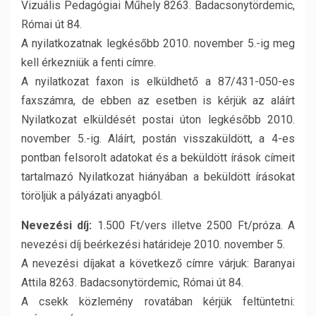
Vizuális Pedagógiai Műhely 8263. Badacsonytördemic,
Római út 84.
A nyilatkozatnak legkésőbb 2010. november 5.-ig meg
kell érkezniük a fenti címre.
A nyilatkozat faxon is elküldhető a 87/431-050-es
faxszámra, de ebben az esetben is kérjük az aláírt
Nyilatkozat elküldését postai úton legkésőbb 2010.
november 5.-ig. Aláírt, postán visszaküldött, a 4-es
pontban felsorolt adatokat és a beküldött írások címeit
tartalmazó Nyilatkozat hiányában a beküldött írásokat
töröljük a pályázati anyagból.
Nevezési díj:
1.500 Ft/vers illetve 2500 Ft/próza. A
nevezési díj beérkezési határideje 2010. november 5.
A nevezési díjakat a következő címre várjuk: Baranyai
Attila 8263. Badacsonytördemic, Római út 84.
A csekk közlemény rovatában kérjük feltüntetni: