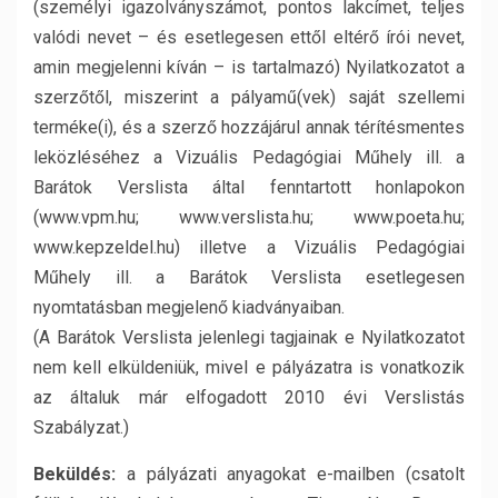
(személyi igazolványszámot, pontos lakcímet, teljes
valódi nevet – és esetlegesen ettől eltérő írói nevet,
amin megjelenni kíván – is tartalmazó) Nyilatkozatot a
szerzőtől, miszerint a pályamű(vek) saját szellemi
terméke(i), és a szerző hozzájárul annak térítésmentes
leközléséhez a Vizuális Pedagógiai Műhely ill. a
Barátok Verslista által fenntartott honlapokon
(www.vpm.hu; www.verslista.hu; www.poeta.hu;
www.kepzeldel.hu) illetve a Vizuális Pedagógiai
Műhely ill. a Barátok Verslista esetlegesen
nyomtatásban megjelenő kiadványaiban.
(A Barátok Verslista jelenlegi tagjainak e Nyilatkozatot
nem kell elküldeniük, mivel e pályázatra is vonatkozik
az általuk már elfogadott 2010 évi Verslistás
Szabályzat.)
Beküldés:
a pályázati anyagokat e-mailben (csatolt