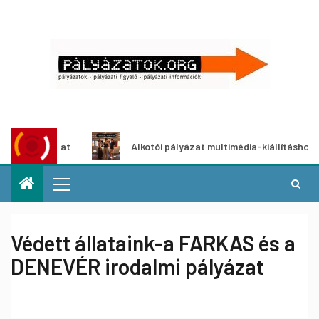
lyázat
Alkotói pályázat multimédia-kiállításhoz
Védett állataink-a FARKAS és a
DENEVÉR irodalmi pályázat