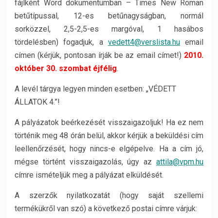
fájlként Word dokumentumban – Times New Roman
betűtípussal, 12-es betűnagyságban, normál
sorközzel, 2,5-2,5-es margóval, 1 hasábos
tördelésben) fogadjuk, a
vedett4@verslista.hu
email
címen (kérjük, pontosan írják be az email címet!)
2010.
október 30. szombat éjfélig
.
A levél tárgya legyen minden esetben: „VÉDETT
ÁLLATOK 4.”!
A pályázatok beérkezését visszaigazoljuk! Ha ez nem
történik meg 48 órán belül, akkor kérjük a beküldési cím
leellenőrzését, hogy nincs-e elgépelve. Ha a cím jó,
mégse történt visszaigazolás, úgy az
attila@vpm.hu
címre ismételjük meg a pályázat elküldését.
A szerzők nyilatkozatát (hogy saját szellemi
termékükről van szó) a következő postai címre várjuk: