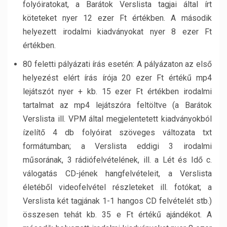
folyóiratokat, a Barátok Verslista tagjai által írt
köteteket nyer 12 ezer Ft értékben. A második
helyezett irodalmi kiadványokat nyer 8 ezer Ft
értékben.
80 feletti pályázati írás esetén: A pályázaton az első
helyezést elért írás írója 20 ezer Ft értékű mp4
lejátszót nyer + kb. 15 ezer Ft értékben irodalmi
tartalmat az mp4 lejátszóra feltöltve (a Barátok
Verslista ill. VPM által megjelentetett kiadványokból
ízelítő 4 db folyóirat szöveges változata txt
formátumban; a Verslista eddigi 3 irodalmi
műsorának, 3 rádiófelvételének, ill. a Lét és Idő c.
válogatás CD-jének hangfelvételeit, a Verslista
életéből videofelvétel részleteket ill. fotókat; a
Verslista két tagjának 1-1 hangos CD felvételét stb.)
összesen tehát kb. 35 e Ft értékű ajándékot. A