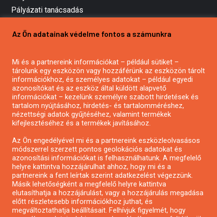
Pályázati tanácsadás
Pályázatírás vállalkozásoknak
Az Ön adatainak védelme fontos a számunkra
Mezőgazdasági pályázatírás
Pályázatírás magánszemélyeknek
Mi és a partnereink információkat – például sütiket –
Pályázatírás civil szervezeteknek
tárolunk egy eszközön vagy hozzáférünk az eszközön tárolt
Pályázatírás önkormányzatoknak
információkhoz, és személyes adatokat – például egyedi
azonosítókat és az eszköz által küldött alapvető
Pályázatfigyelés
információkat – kezelünk személyre szabott hirdetések és
Specifikus pályázatfigyelés vagy hírlevél
tartalom nyújtásához, hirdetés- és tartalomméréshez,
nézettségi adatok gyűjtéséhez, valamint termékek
kifejlesztéséhez és a termékek javításához.
PÁLYÁZATFIGYELŐ
Az Ön engedélyével mi és a partnereink eszközleolvasásos
módszerrel szerzett pontos geolokációs adatokat és
azonosítási információkat is felhasználhatunk. A megfelelő
helyre kattintva hozzájárulhat ahhoz, hogy mi és a
Pályázatok magánszemélyeknek
partnereink a fent leírtak szerint adatkezelést végezzünk.
Pályázatok civil szervezeteknek
Másik lehetőségként a megfelelő helyre kattintva
elutasíthatja a hozzájárulást, vagy a hozzájárulás megadása
Pályázatok vállalkozásoknak
előtt részletesebb információkhoz juthat, és
Önkormányzati pályázatok
megváltoztathatja beállításait. Felhívjuk figyelmét, hogy