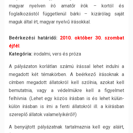
magyar nyelven író amatőr írók – kortól és
foglalkozástól függetlenül bárki – kizárólag saját
maguk által írt, magyar nyelvű írásokkal.
Beérkezési határidő:
2010. október 30. szombat
éjfél
.
Kategória:
irodalmi, vers és próza
A pályázaton korlátlan számú írással lehet indulni a
megadott két témakörben. A beérkező írásoknak a
címben megadott állatokról kell szólnia, azokat kell
bemutatnia, vagy a védelmükre kell a figyelmet
felhívnia. (Lehet egy közös írásban is és lehet külün-
külön írásban is írni a fenti állatokról ill. a kiírásban
szereplő állatok valamelyikéről!)
A benyújtott pályázatnak tartalmaznia kell egy aláírt,