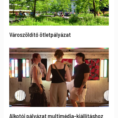
Városzöldítő ötletpályázat
Alkotói pályázat multimédia-kiállításhoz