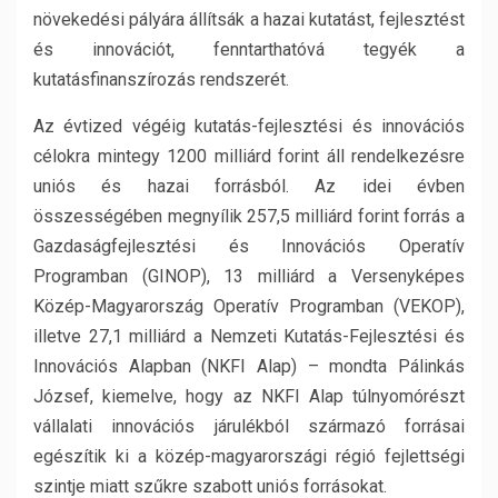
növekedési pályára állítsák a hazai kutatást, fejlesztést
és innovációt, fenntarthatóvá tegyék a
kutatásfinanszírozás rendszerét.
Az évtized végéig kutatás-fejlesztési és innovációs
célokra mintegy 1200 milliárd forint áll rendelkezésre
uniós és hazai forrásból. Az idei évben
összességében megnyílik 257,5 milliárd forint forrás a
Gazdaságfejlesztési és Innovációs Operatív
Programban (GINOP), 13 milliárd a Versenyképes
Közép-Magyarország Operatív Programban (VEKOP),
illetve 27,1 milliárd a Nemzeti Kutatás-Fejlesztési és
Innovációs Alapban (NKFI Alap) – mondta Pálinkás
József, kiemelve, hogy az NKFI Alap túlnyomórészt
vállalati innovációs járulékból származó forrásai
egészítik ki a közép-magyarországi régió fejlettségi
szintje miatt szűkre szabott uniós forrásokat.