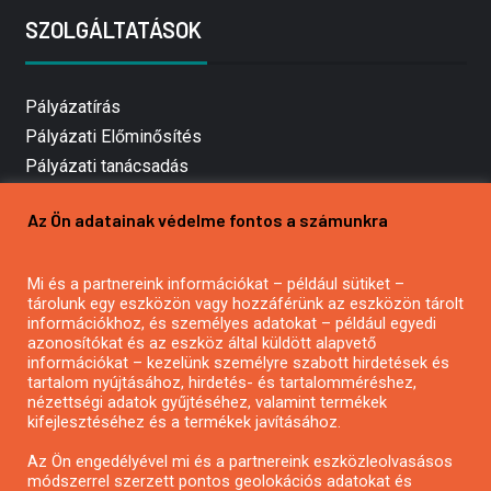
SZOLGÁLTATÁSOK
Pályázatírás
Pályázati Előminősítés
Pályázati tanácsadás
Pályázatírás vállalkozásoknak
Az Ön adatainak védelme fontos a számunkra
Mezőgazdasági pályázatírás
Pályázatírás magánszemélyeknek
Mi és a partnereink információkat – például sütiket –
Pályázatírás civil szervezeteknek
tárolunk egy eszközön vagy hozzáférünk az eszközön tárolt
Pályázatírás önkormányzatoknak
információkhoz, és személyes adatokat – például egyedi
azonosítókat és az eszköz által küldött alapvető
Pályázatfigyelés
információkat – kezelünk személyre szabott hirdetések és
Specifikus pályázatfigyelés vagy hírlevél
tartalom nyújtásához, hirdetés- és tartalomméréshez,
nézettségi adatok gyűjtéséhez, valamint termékek
kifejlesztéséhez és a termékek javításához.
PÁLYÁZATFIGYELŐ
Az Ön engedélyével mi és a partnereink eszközleolvasásos
módszerrel szerzett pontos geolokációs adatokat és