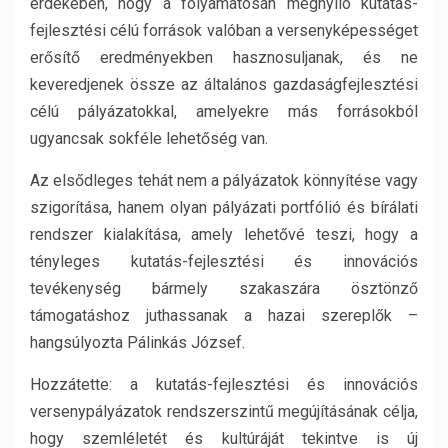
érdekében, hogy a folyamatosan megnyíló kutatás-
fejlesztési célú források valóban a versenyképességet
erősítő eredményekben hasznosuljanak, és ne
keveredjenek össze az általános gazdaságfejlesztési
célú pályázatokkal, amelyekre más forrásokból
ugyancsak sokféle lehetőség van.
Az elsődleges tehát nem a pályázatok könnyítése vagy
szigorítása, hanem olyan pályázati portfólió és bírálati
rendszer kialakítása, amely lehetővé teszi, hogy a
tényleges kutatás-fejlesztési és innovációs
tevékenység bármely szakaszára ösztönző
támogatáshoz juthassanak a hazai szereplők –
hangsúlyozta Pálinkás József.
Hozzátette: a kutatás-fejlesztési és innovációs
versenypályázatok rendszerszintű megújításának célja,
hogy szemléletét és kultúráját tekintve is új