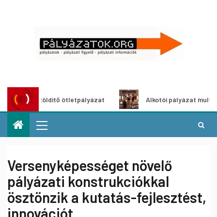
ároszöldítő ötletpályázat
Alkotói pályázat multimédia-ki
Versenyképességet növelő
pályázati konstrukciókkal
ösztönzik a kutatás-fejlesztést,
innovációt