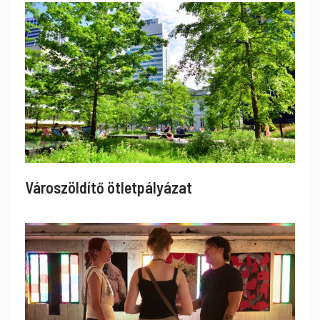
Városzöldítő ötletpályázat