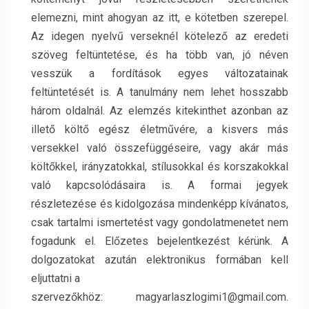
elemezni, mint ahogyan az itt, e kötetben szerepel.
Az idegen nyelvű verseknél kötelező az eredeti
szöveg feltüntetése, és ha több van, jó néven
vesszük a fordítások egyes változatainak
feltüntetését is. A tanulmány nem lehet hosszabb
három oldalnál. Az elemzés kitekinthet azonban az
illető költő egész életművére, a kisvers más
versekkel való összefüggéseire, vagy akár más
költőkkel, irányzatokkal, stílusokkal és korszakokkal
való kapcsolódásaira is. A formai jegyek
részletezése és kidolgozása mindenképp kívánatos,
csak tartalmi ismertetést vagy gondolatmenetet nem
fogadunk el. Előzetes bejelentkezést kérünk. A
dolgozatokat azután elektronikus formában kell
eljuttatni a
szervezőkhöz: magyarlaszlogimi1@gmail.com.