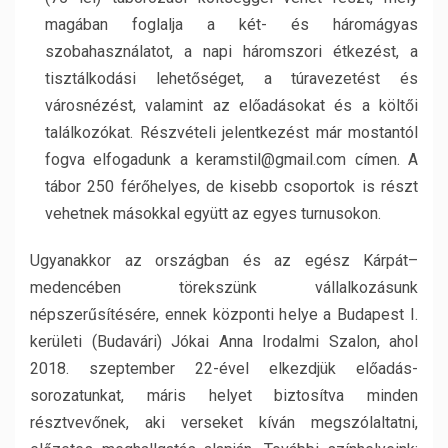
magában foglalja a két- és háromágyas
szobahasználatot, a napi háromszori étkezést, a
tisztálkodási lehetőséget, a túravezetést és
városnézést, valamint az előadásokat és a költői
találkozókat. Részvételi jelentkezést már mostantól
fogva elfogadunk a keramstil@gmail.com címen. A
tábor 250 férőhelyes, de kisebb csoportok is részt
vehetnek másokkal együtt az egyes turnusokon.
Ugyanakkor az országban és az egész Kárpát–
medencében törekszünk vállalkozásunk
népszerűsítésére, ennek központi helye a Budapest I.
kerületi (Budavári) Jókai Anna Irodalmi Szalon, ahol
2018. szeptember 22-ével elkezdjük előadás-
sorozatunkat, máris helyet biztosítva minden
résztvevőnek, aki verseket kíván megszólaltatni,