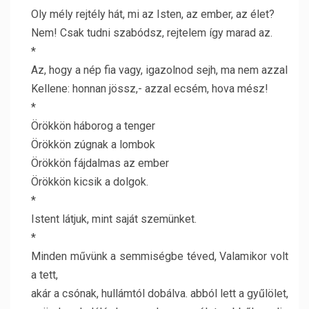
Oly mély rejtély hát, mi az Isten, az ember, az élet?
Nem! Csak tudni szabódsz, rejtelem így marad az.
*
Az, hogy a nép fia vagy, igazolnod sejh, ma nem azzal
Kellene: honnan jössz,- azzal ecsém, hova mész!
*
Örökkön háborog a tenger
Örökkön zúgnak a lombok
Örökkön fájdalmas az ember
Örökkön kicsik a dolgok.
*
Istent látjuk, mint saját szemünket.
*
Minden művünk a semmiségbe téved, Valamikor volt
a tett,
akár a csónak, hullámtól dobálva. abból lett a gyűlölet,