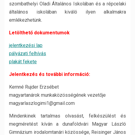
szombathelyi Oladi Általános Iskolában és a répcelaki
általános iskolában kiváló ilyen alkalmakra
emlékezhetünk.
Letölthető dokumentumok
jelentkezési lap
pályázati felhívás
plakát fekete
Jelentkezés és további információ:
Kernné Rujder Erzsébet
magyartanárok munkaközösségének vezetője
magyarlaszlogimi1@gmail.com
Mindenkinek tartalmas olvasást, felkészülést és
megméretést kíván a dunaföldvári Magyar László
Gimnázium irodalomtanári közössége, Reisinger János