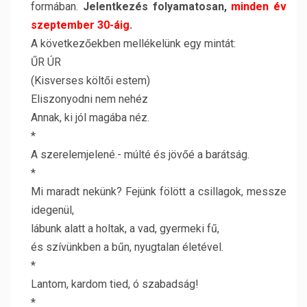
formában.
Jelentkezés folyamatosan,
minden év
szeptember 30-áig
.
A következőekben mellékelünk egy mintát:
ŰR ÚR
(Kisverses költői estem)
Eliszonyodni nem nehéz
Annak, ki jól magába néz.
*
A szerelemjelené.- múlté és jövőé a barátság.
*
Mi maradt nekünk? Fejünk fölött a csillagok, messze
idegenül,
lábunk alatt a holtak, a vad, gyermeki fű,
és szívünkben a bűn, nyugtalan életével.
*
Lantom, kardom tied, ó szabadság!
*