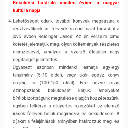
Beküldési határidő minden évben a magyar
kultúra napja
.
Lehetőséget adunk további könyvek megírására a
résztvevőknek is. Terveink szerint saját forrásból a
jövő évben Reisinger János: Az én verseim című
kötetét jelentetjük meg, olyan költemények részletes
elemzésével, amelyek a szerző életútján nagy
segítséget jelentettek.
Ugyanezt azonban mindenki leírhatja egy-egy
tanulmány (5-10 oldal), vagy akár egész könyv
erejéig is (100-150 oldal). Erre nézve rövid
szinopszisok beküldését kérjük, amelyeket
bírálóbizottságunk megítélése alapján közzéteszünk,
egyben felkérve a díjnyertes szerzőket az elemző
írások féléven belüli megírására és beküldésére. A
díjakat a felajánlások arányában határozzuk meg, és