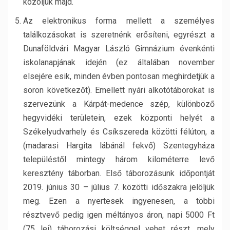
közöljük majd.
Az elektronikus forma mellett a személyes
találkozásokat is szeretnénk erősíteni, egyrészt a
Dunaföldvári Magyar László Gimnázium évenkénti
iskolanapjának idején (ez általában november
elsejére esik, minden évben pontosan meghirdetjük a
soron következőt). Emellett nyári alkotótáborokat is
szervezünk a Kárpát-medence szép, különböző
hegyvidéki területein, ezek központi helyét a
Székelyudvarhely és Csíkszereda közötti félúton, a
(madarasi Hargita lábánál fekvő) Szentegyháza
településtől mintegy három kilométerre levő
keresztény táborban. Első táborozásunk időpontját
2019. június 30 – július 7. közötti időszakra jelöljük
meg. Ezen a nyertesek ingyenesen, a többi
résztvevő pedig igen méltányos áron, napi 5000 Ft
(75 lei) táborozási költséggel vehet részt, mely