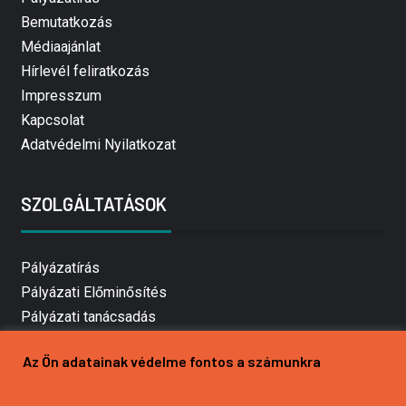
Bemutatkozás
Médiaajánlat
Hírlevél feliratkozás
Impresszum
Kapcsolat
Adatvédelmi Nyilatkozat
SZOLGÁLTATÁSOK
Pályázatírás
Pályázati Előminősítés
Pályázati tanácsadás
Pályázatírás vállalkozásoknak
Az Ön adatainak védelme fontos a számunkra
Mezőgazdasági pályázatírás
Pályázatírás magánszemélyeknek