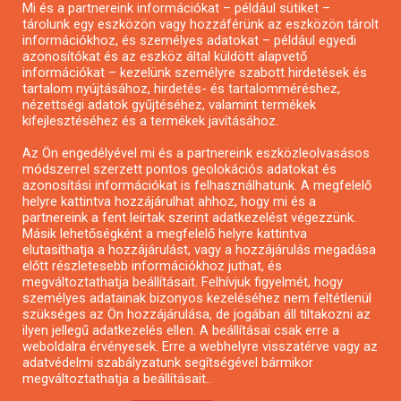
Mi és a partnereink információkat – például sütiket –
Pályázatírás civil szervezeteknek
tárolunk egy eszközön vagy hozzáférünk az eszközön tárolt
Pályázatírás önkormányzatoknak
információkhoz, és személyes adatokat – például egyedi
azonosítókat és az eszköz által küldött alapvető
Pályázatfigyelés
információkat – kezelünk személyre szabott hirdetések és
Specifikus pályázatfigyelés vagy hírlevél
tartalom nyújtásához, hirdetés- és tartalomméréshez,
nézettségi adatok gyűjtéséhez, valamint termékek
kifejlesztéséhez és a termékek javításához.
PÁLYÁZATFIGYELŐ
Az Ön engedélyével mi és a partnereink eszközleolvasásos
módszerrel szerzett pontos geolokációs adatokat és
azonosítási információkat is felhasználhatunk. A megfelelő
helyre kattintva hozzájárulhat ahhoz, hogy mi és a
Pályázatok magánszemélyeknek
partnereink a fent leírtak szerint adatkezelést végezzünk.
Pályázatok civil szervezeteknek
Másik lehetőségként a megfelelő helyre kattintva
elutasíthatja a hozzájárulást, vagy a hozzájárulás megadása
Pályázatok vállalkozásoknak
előtt részletesebb információkhoz juthat, és
Önkormányzati pályázatok
megváltoztathatja beállításait. Felhívjuk figyelmét, hogy
személyes adatainak bizonyos kezeléséhez nem feltétlenül
Mezőgazdasági pályázatok
szükséges az Ön hozzájárulása, de jogában áll tiltakozni az
Falusi turizmus pályázatok
ilyen jellegű adatkezelés ellen. A beállításai csak erre a
weboldalra érvényesek. Erre a webhelyre visszatérve vagy az
Napelem pályázatok
adatvédelmi szabályzatunk segítségével bármikor
GINOP pályázatok
megváltoztathatja a beállításait..