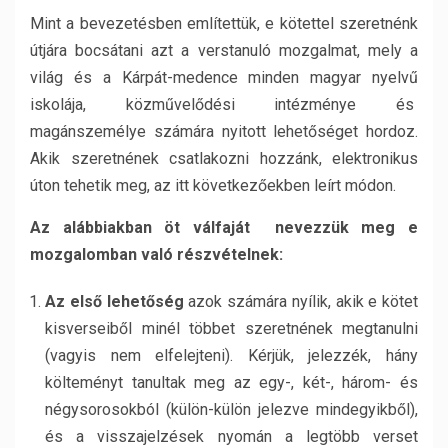
Mint a bevezetésben említettük, e kötettel szeretnénk
útjára bocsátani azt a verstanuló mozgalmat, mely a
világ és a Kárpát-medence minden magyar nyelvű
iskolája, közművelődési intézménye és
magánszemélye számára nyitott lehetőséget hordoz.
Akik szeretnének csatlakozni hozzánk, elektronikus
úton tehetik meg, az itt következőekben leírt módon.
Az alábbiakban öt válfaját nevezzük meg e
mozgalomban való részvételnek:
Az első lehetőség
azok számára nyílik, akik e kötet
kisverseiből minél többet szeretnének megtanulni
(vagyis nem elfelejteni). Kérjük, jelezzék, hány
költeményt tanultak meg az egy-, két-, három- és
négysorosokból (külön-külön jelezve mindegyikből),
és a visszajelzések nyomán a legtöbb verset