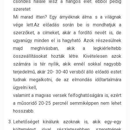
csöndes halálé lesz a hangos élet. ebből pedig
szeretet
Mi marad itten? Egy árnyéknak álma. s a világnak
vége lett.Az előadás során be is mondhatjuk a
szerzőket, a címeket, akár a fordító nevét is, de
ugyanúgy minden el is hagyható. Azok részesülnek
majd meghívásban, akik a legkiérleltebb
összeállításokat hozták létre. Kivételesen azok
számára is tér nyílik, akik ennél sokkal nagyobb
terjedelmű, akár 20- 30-40 versből álló előadó estet
tudnak megalkotni, de az elmondás időtartalmára
ügyelni kell,
valamint a magvas versek felfoghatóságára is, ezért
a műsoridő 20-25 percnél semmiképpen nem lehet
hosszabb.
Lehetőséget kínálunk azoknak is, akik egy-egy
költeményt jóval részletesebben szeretnének