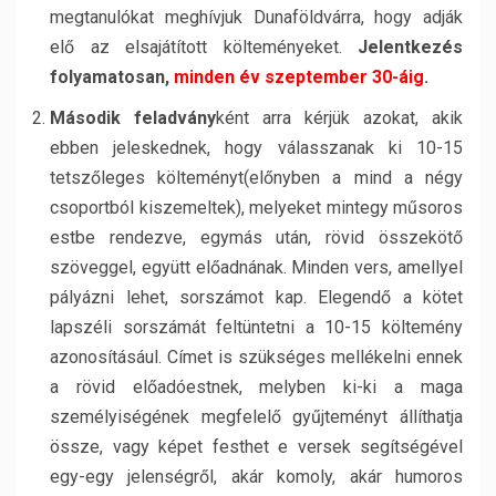
megtanulókat meghívjuk Dunaföldvárra, hogy adják
elő az elsajátított költeményeket.
Jelentkezés
folyamatosan,
minden év szeptember 30-áig
.
Második feladvány
ként arra kérjük azokat, akik
ebben jeleskednek, hogy válasszanak ki 10-15
tetszőleges költeményt(előnyben a mind a négy
csoportból kiszemeltek), melyeket mintegy műsoros
estbe rendezve, egymás után, rövid összekötő
szöveggel, együtt előadnának. Minden vers, amellyel
pályázni lehet, sorszámot kap. Elegendő a kötet
lapszéli sorszámát feltüntetni a 10-15 költemény
azonosításául. Címet is szükséges mellékelni ennek
a rövid előadóestnek, melyben ki-ki a maga
személyiségének megfelelő gyűjteményt állíthatja
össze, vagy képet festhet e versek segítségével
egy-egy jelenségről, akár komoly, akár humoros