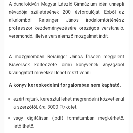
A dunaföldvári Magyar László Gimnázium idén ünnepli
névadója születésének 200. évfordulóját. Ebből az
alkalomból Reisinger János irodalomtörténész
professzor kezdeményezésére országos verstanuló,
versmondó, illetve verselemző mozgalmat indít.
A mozgalomban Reisinger János frissen megjelent
Kisversek költészete című könyvének anyagából
kiválogatott művekkel lehet részt venni.
A könyv kereskedelmi forgalomban nem kapható,
ezért rajtunk keresztül lehet megrendelni közvetlenül
a szerzőtől, ára: 3000 Ft/kötet.
vagy digitálisan (.pdf) formátumban megkérhető,
letölthető.