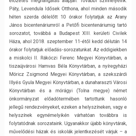
előzetes meghallgatás alapján. További színhelyeink:
Páty, Levendula Idősek Otthona, ahol minden második
héten szerda délelőtt 10 órakor folytatjuk az Arany
János bicentenáriumról a Petőfi bicentenáriumig tartó
sorozatot, továbbá a Budapest XIII. kerületi Civilek
Háza, ahol 2018. szeptember 11-étől kedd délután 14
órakor folytatjuk előadás-sorozatunkat. Az eddigiekben
a miskolci II. Rákóczi Ferenc Megyei Könyvtárban, a
tiszaújvárosi Hamvas Béla Könyvtárban, a nyíregyházi
Móricz Zsigmond Megyei Könyvtárban, a szekszárdi
Illyés Gyula Megyei Könyvtárban, a dunaharaszti Városi
Könyvtárban és a mórágyi (Tolna megye) német
önkormányzat előadótermében tartottunk hasonló
jellegű rendezvényeket, ezeken a helyszíneken, vagy e
helyszínek egynémelyikén várhatóan továbbra is
folytatódnak sorozataink. Ugyanakkor újabb könyvtárak,
művelődési házak és iskolák jelentkezését várjuk – a