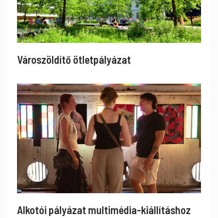
Városzöldítő ötletpályázat
Alkotói pályázat multimédia-kiállításhoz