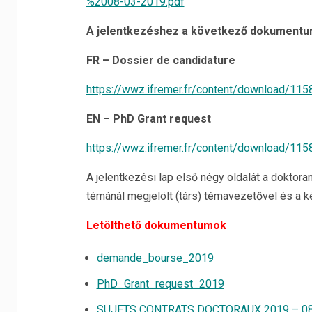
%2008-03-2019.pdf
A jelentkezéshez a következő dokumentumo
FR – Dossier de candidature
https://wwz.ifremer.fr/content/download/11
EN – PhD Grant request
https://wwz.ifremer.fr/content/download/11
A jelentkezési lap első négy oldalát a doktor
témánál megjelölt (társ) témavezetővel és a k
Letölthető dokumentumok
demande_bourse_2019
PhD_Grant_request_2019
SUJETS CONTRATS DOCTORAUX 2019 – 08