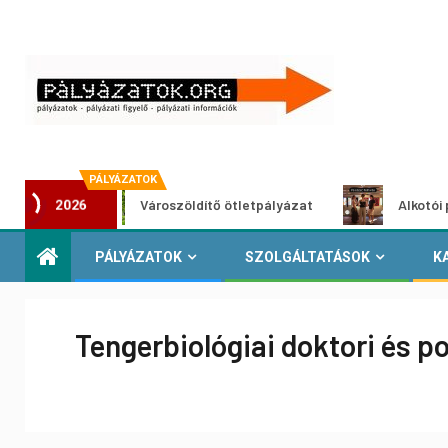
PÁLYÁZATOK
Városzöldítő ötletpályázat
Alkotói pályázat m
2026
PÁLYÁZATOK
SZOLGÁLTATÁSOK
K
Tengerbiológiai doktori és p