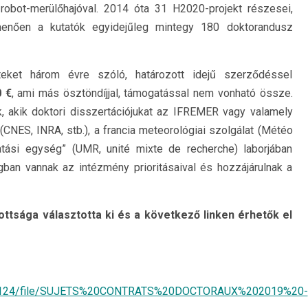
 robot-merülőhajóval. 2014 óta 31 H2020-projekt részesei,
menően a kutatók egyidejűleg mintegy 180 doktorandusz
eket három évre szóló, határozott idejű szerződéssel
0 €
, ami más ösztöndíjjal, támogatással nem vonható össze.
, akik doktori disszertációjukat az IFREMER vagy valamely
NES, INRA, stb.), a francia meteorológiai szolgálat (Météo
atási egység” (UMR, unité mixte de recherche) laborjában
gban vannak az intézmény prioritásaival és hozzájárulnak a
ttsága választotta ki és a következő linken érhetők el
d/117124/file/SUJETS%20CONTRATS%20DOCTORAUX%202019%20-