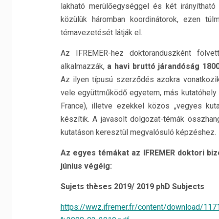
lakható merülőegységgel és két irányítható
közülük háromban koordinátorok, ezen túl
témavezetését látják el.
Az IFREMER-hez doktoranduszként fölvett
alkalmazzák,
a havi bruttó járandóság 180
Az ilyen típusú szerződés azokra vonatkozik
vele együttműködő egyetem, más kutatóhely (C
France), illetve ezekkel közös „vegyes kut
készítik. A javasolt dolgozat-témák összhan
kutatáson keresztül megvalósuló képzéshez.
Az egyes témákat az IFREMER doktori bizo
június végéig:
Sujets thèses 2019/ 2019 phD Subjects
https://wwz.ifremer.fr/content/downloa