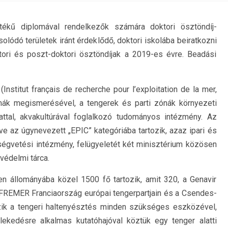
kű diplomával rendelkezők számára doktori ösztöndíj-
olódó területek iránt érdeklődő, doktori iskolába beiratkozni
ktori és poszt-doktori ösztöndíjak a 2019-es évre. Beadási
Institut français de recherche pour l’exploitation de la mer,
ák megismerésével, a tengerek és parti zónák környezeti
zattal, akvakultúrával foglalkozó tudományos intézmény. Az
tve az úgynevezett „EPIC” kategóriába tartozik, azaz ipari és
ségvetési intézmény, felügyeletét két minisztérium közösen
védelmi tárca.
en állományába közel 1500 fő tartozik, amit 320, a Genavir
IFREMER Franciaország európai tengerpartjain és a Csendes-
ezik a tengeri haltenyésztés minden szükséges eszközével,
zlekedésre alkalmas kutatóhajóval köztük egy tenger alatti