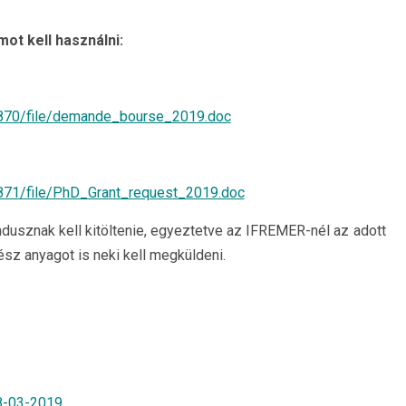
t kell használni:
5870/file/demande_bourse_2019.doc
5871/file/PhD_Grant_request_2019.doc
andusznak kell kitöltenie, egyeztetve az IFREMER-nél az adott
ész anyagot is neki kell megküldeni.
-03-2019