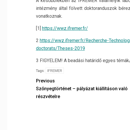
A későbbiekben az IFREMER valamelyik labor
intézmény által fölvett doktoranduszok bér
vonatkoznak.
[1]
https://wwz.ifremer.fr/
2
https://wwz.ifremer.fr/Recherche-Technolog
doctorats/Theses-2019
3 FIGYELEM! A beadási határidő egyes témák/do
IFREMER
Tags:
Previous
Szőnyegtörténet – pályázat kiállításon való
részvételre