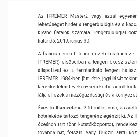
Az IFREMER Master2 vagy azzal egyenérté
lehetőséget hirdet a tengerbiológia és a kapcs
kívánó fiatalok számára. Tengerbiológiai do
határidő: 2019. június 30.
A francia nemzeti tengerészeti kutatóintézet (
IFREMER) elsősorban a tengeri ökoszisztém
állapotával és a fenntartható tengeri halás
IFREMER 1984-ben jött létre, jogállását tekin
kereskedelmi tevékenységi körbe sorolt költ
látja el, ezek a mezőgazdasági és a környezet
Éves költségvetése 200 millió euró, közvetl
kötelékébe tartozó tengerész egészít ki. Az 
óceánon tart fönn kutatóközpontot, rendelk
továbbá hat, felszíni vagy felszín alatti kö