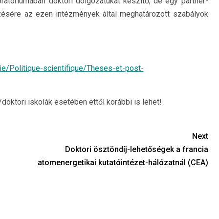
atóriumában doktori dolgozatukat készítő, de egy partner-
ezésére az ezen intézmények által meghatározott szabályok
ie/Politique-scientifique/Theses-et-post-
ktori iskolák esetében ettől korábbi is lehet!
Next
Doktori ösztöndíj-lehetőségek a francia
atomenergetikai kutatóintézet-hálózatnál (CEA)