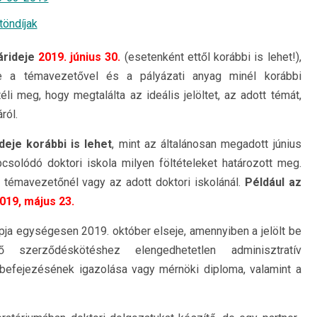
töndíjak
árideje
2019. június 30.
(esetenként ettől korábbi is lehet!),
le a témavezetővel és a pályázati anyag minél korábbi
i meg, hogy megtalálta az ideális jelöltet, az adott témát,
ról.
eje korábbi is lehet
, mint az általánosan megadott június
csolódó doktori iskola milyen föltételeket határozott meg.
a témavezetőnél vagy az adott doktori iskolánál.
Például az
019, május 23.
a egységesen 2019. október elseje, amennyiben a jelölt be
szerződéskötéshez elengedhetetlen adminisztratív
befejezésének igazolása vagy mérnöki diploma, valamint a