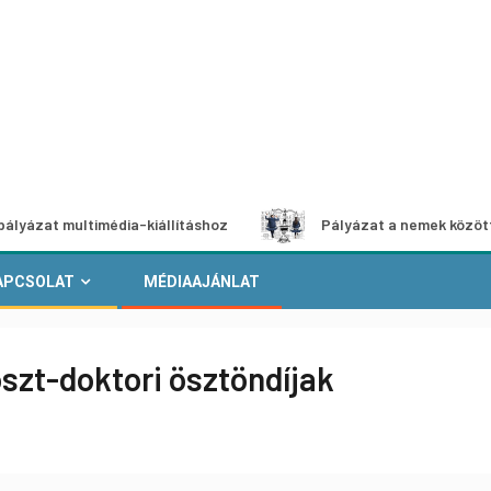
ultimédia-kiállításhoz
Pályázat a nemek közötti egyenlős
APCSOLAT
MÉDIAAJÁNLAT
oszt-doktori ösztöndíjak