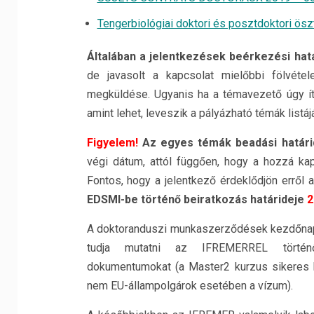
Tengerbiológiai doktori és posztdoktori ösz
Általában a jelentkezések beérkezési hat
de javasolt a kapcsolat mielőbbi fölvéte
megküldése. Ugyanis ha a témavezető úgy ítél
amint lehet, leveszik a pályázható témák listájá
Figyelem!
Az egyes témák beadási határid
végi dátum, attól függően, hogy a hozzá kap
Fontos, hogy a jelentkező érdeklődjön erről 
EDSMI-be történő beiratkozás határideje
2
A doktoranduszi munkaszerződések kezdőnapj
tudja mutatni az IFREMERREL történő 
dokumentumokat (a Master2 kurzus sikeres 
nem EU-állampolgárok esetében a vízum).