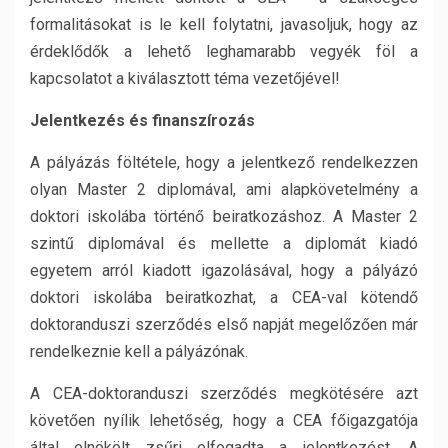
formalitásokat is le kell folytatni, javasoljuk, hogy az
érdeklődők a lehető leghamarabb vegyék föl a
kapcsolatot a kiválasztott téma vezetőjével!
Jelentkezés és finanszírozás
A pályázás föltétele, hogy a jelentkező rendelkezzen
olyan Master 2 diplomával, ami alapkövetelmény a
doktori iskolába történő beiratkozáshoz. A Master 2
szintű diplomával és mellette a diplomát kiadó
egyetem arról kiadott igazolásával, hogy a pályázó
doktori iskolába beiratkozhat, a CEA-val kötendő
doktoranduszi szerződés első napját megelőzően már
rendelkeznie kell a pályázónak.
A CEA-doktoranduszi szerződés megkötésére azt
követően nyílik lehetőség, hogy a CEA főigazgatója
által elnökölt zsűri elfogadta a jelentkezést. A