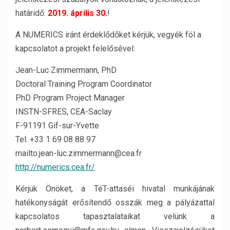
határidő:
2019. április 30.
!
A NUMERICS iránt érdeklődőket kérjük, vegyék föl a
kapcsolatot a projekt felelősével:
Jean-Luc Zimmermann, PhD
Doctoral Training Program Coordinator
PhD Program Project Manager
INSTN-SFRES, CEA-Saclay
F-91191 Gif-sur-Yvette
Tel: +33 1 69 08 88 97
mailto:jean-luc.zimmermann@cea.fr
http://numerics.cea.fr/
Kérjük Önöket, a TéT-attaséi hivatal munkájának
hatékonyságát erősítendő osszák meg a pályázattal
kapcsolatos tapasztalataikat velünk a