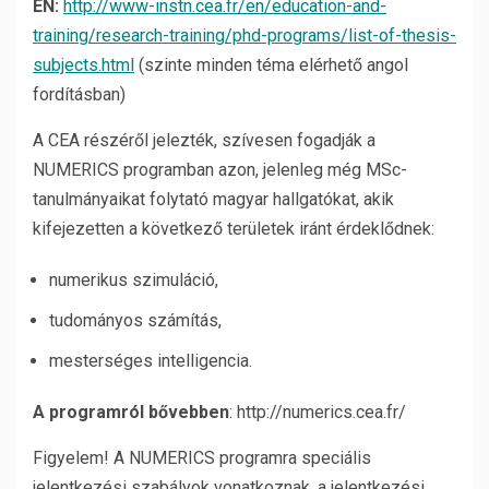
EN:
http://www-instn.cea.fr/en/education-and-
training/research-training/phd-programs/list-of-thesis-
subjects.html
(szinte minden téma elérhető angol
fordításban)
A CEA részéről jelezték, szívesen fogadják a
NUMERICS programban azon, jelenleg még MSc-
tanulmányaikat folytató magyar hallgatókat, akik
kifejezetten a következő területek iránt érdeklődnek:
numerikus szimuláció,
tudományos számítás,
mesterséges intelligencia.
A programról bővebben
: http://numerics.cea.fr/
Figyelem! A NUMERICS programra speciális
jelentkezési szabályok vonatkoznak, a jelentkezési