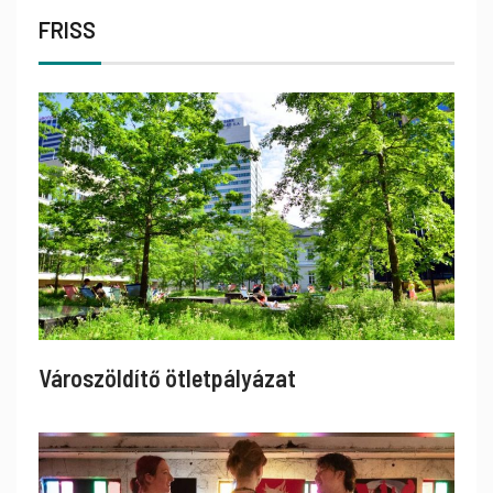
FRISS
Városzöldítő ötletpályázat