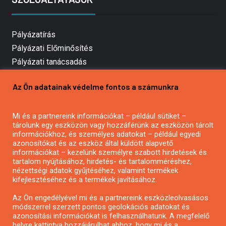
Pályázatírás
Pályázati Előminősítés
Pályázati tanácsadás
Pályázatírás vállalkozásoknak
Az Ön adatainak védelme fontos a számunkra
Mezőgazdasági pályázatírás
Pályázatírás magánszemélyeknek
Mi és a partnereink információkat – például sütiket –
Pályázatírás civil szervezeteknek
tárolunk egy eszközön vagy hozzáférünk az eszközön tárolt
Pályázatírás önkormányzatoknak
információkhoz, és személyes adatokat – például egyedi
azonosítókat és az eszköz által küldött alapvető
Pályázatfigyelés
információkat – kezelünk személyre szabott hirdetések és
Specifikus pályázatfigyelés vagy hírlevél
tartalom nyújtásához, hirdetés- és tartalomméréshez,
nézettségi adatok gyűjtéséhez, valamint termékek
kifejlesztéséhez és a termékek javításához.
PÁLYÁZATFIGYELŐ
Az Ön engedélyével mi és a partnereink eszközleolvasásos
módszerrel szerzett pontos geolokációs adatokat és
azonosítási információkat is felhasználhatunk. A megfelelő
helyre kattintva hozzájárulhat ahhoz, hogy mi és a
Pályázatok magánszemélyeknek