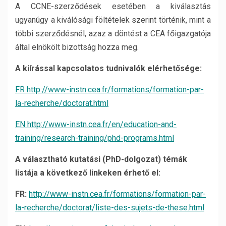
A CCNE-szerződések esetében a kiválasztás
ugyanúgy a kiválósági föltételek szerint történik, mint a
többi szerződésnél, azaz a döntést a CEA főigazgatója
által elnökölt bizottság hozza meg.
A kiírással kapcsolatos tudnivalók elérhetősége:
FR http://www-instn.cea.fr/formations/formation-par-
la-recherche/doctorat.html
EN http://www-instn.cea.fr/en/education-and-
training/research-training/phd-programs.html
A választható kutatási (PhD-dolgozat) témák
listája a következő linkeken érhető el:
FR:
http://www-instn.cea.fr/formations/formation-par-
la-recherche/doctorat/liste-des-sujets-de-these.html