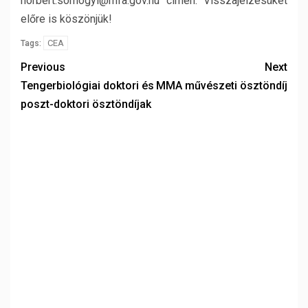
norbert.somogyi@mfa.gov.hu címen. Visszajelzésüket
előre is köszönjük!
CEA
Tags:
Previous
Next
Tengerbiológiai doktori és
MMA művészeti ösztöndíj
poszt-doktori ösztöndíjak