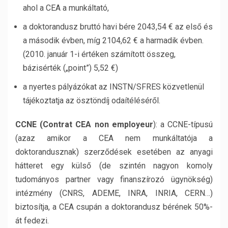
ahol a CEA a munkáltató,
a doktorandusz bruttó havi bére 2043,54 € az első és
a második évben, míg 2104,62 € a harmadik évben.
(2010. január 1-i értéken számított összeg,
bázisérték („point”) 5,52 €)
a nyertes pályázókat az INSTN/SFRES közvetlenül
tájékoztatja az ösztöndíj odaítéléséről.
CCNE (Contrat CEA non employeur
): a CCNE-típusú
(azaz amikor a CEA nem munkáltatója a
doktorandusznak) szerződések esetében az anyagi
hátteret egy külső (de szintén nagyon komoly
tudományos partner vagy finanszírozó ügynökség)
intézmény (CNRS, ADEME, INRA, INRIA, CERN…)
biztosítja, a CEA csupán a doktorandusz bérének 50%-
át fedezi.