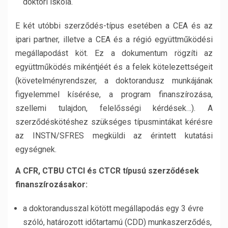
doktori iskola.
E két utóbbi szerződés-típus esetében a CEA és az
ipari partner, illetve a CEA és a régió együttműködési
megállapodást köt. Ez a dokumentum rögzíti az
együttműködés mikéntjéét és a felek kötelezettségeit
(követelményrendszer, a doktorandusz munkájának
figyelemmel kísérése, a program finanszírozása,
szellemi tulajdon, felelősségi kérdések…). A
szerződéskötéshez szükséges típusmintákat kérésre
az INSTN/SFRES megküldi az érintett kutatási
egységnek.
A CFR, CTBU CTCI és CTCR típusú szerződések
finanszírozásakor:
a doktorandusszal kötött megállapodás egy 3 évre
szóló, határozott időtartamú (CDD) munkaszerződés,