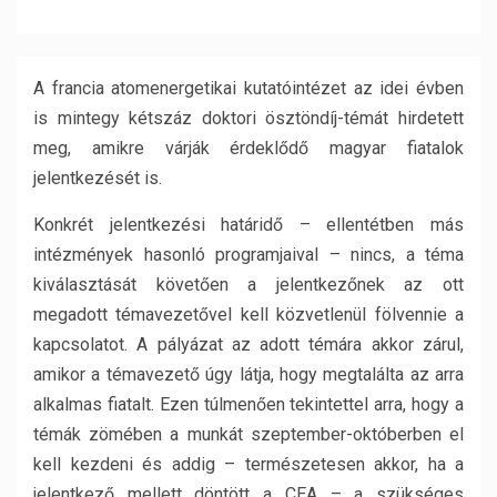
A francia atomenergetikai kutatóintézet az idei évben
is mintegy kétszáz doktori ösztöndíj-témát hirdetett
meg, amikre várják érdeklődő magyar fiatalok
jelentkezését is.
Konkrét jelentkezési határidő – ellentétben más
intézmények hasonló programjaival – nincs, a téma
kiválasztását követően a jelentkezőnek az ott
megadott témavezetővel kell közvetlenül fölvennie a
kapcsolatot. A pályázat az adott témára akkor zárul,
amikor a témavezető úgy látja, hogy megtalálta az arra
alkalmas fiatalt. Ezen túlmenően tekintettel arra, hogy a
témák zömében a munkát szeptember-októberben el
kell kezdeni és addig – természetesen akkor, ha a
jelentkező mellett döntött a CEA – a szükséges