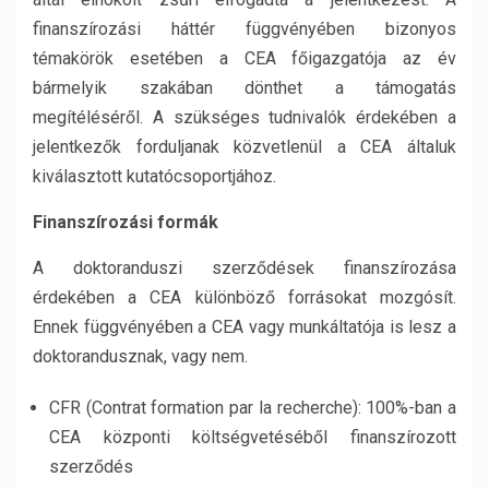
finanszírozási háttér függvényében bizonyos
témakörök esetében a CEA főigazgatója az év
bármelyik szakában dönthet a támogatás
megítéléséről. A szükséges tudnivalók érdekében a
jelentkezők forduljanak közvetlenül a CEA általuk
kiválasztott kutatócsoportjához.
Finanszírozási formák
A doktoranduszi szerződések finanszírozása
érdekében a CEA különböző forrásokat mozgósít.
Ennek függvényében a CEA vagy munkáltatója is lesz a
doktorandusznak, vagy nem.
CFR (Contrat formation par la recherche): 100%-ban a
CEA központi költségvetéséből finanszírozott
szerződés