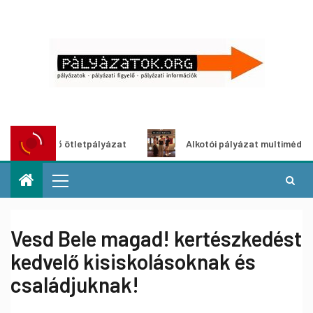
dítő ötletpályázat
Alkotói pályázat multimédia-kiállításh
Vesd Bele magad! kertészkedést
kedvelő kisiskolásoknak és
családjuknak!