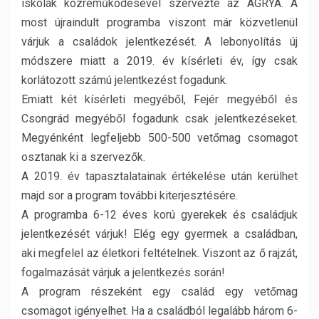
iskolák közreműködésével szervezte az AGRYA. A
most újraindult programba viszont már közvetlenül
várjuk a családok jelentkezését. A lebonyolítás új
módszere miatt a 2019. év kísérleti év, így csak
korlátozott számú jelentkezést fogadunk.
Emiatt két kísérleti megyéből, Fejér megyéből és
Csongrád megyéből fogadunk csak jelentkezéseket.
Megyénként legfeljebb 500-500 vetőmag csomagot
osztanak ki a szervezők.
A 2019. év tapasztalatainak értékelése után kerülhet
majd sor a program további kiterjesztésére.
A programba 6-12 éves korú gyerekek és családjuk
jelentkezését várjuk! Elég egy gyermek a családban,
aki megfelel az életkori feltételnek. Viszont az ő rajzát,
fogalmazását várjuk a jelentkezés során!
A program részeként egy család egy vetőmag
csomagot igényelhet. Ha a családból legalább három 6-