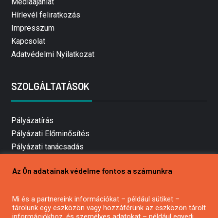
Médiaajánlat
Hírlevél feliratkozás
Impresszum
Kapcsolat
Adatvédelmi Nyilatkozat
SZOLGÁLTATÁSOK
Pályázatírás
Pályázati Előminősítés
Pályázati tanácsadás
Pályázatírás vállalkozásoknak
Az Ön adatainak védelme fontos a számunkra
Mezőgazdasági pályázatírás
Pályázatírás magánszemélyeknek
Mi és a partnereink információkat – például sütiket –
Pályázatírás civil szervezeteknek
tárolunk egy eszközön vagy hozzáférünk az eszközön tárolt
Pályázatírás önkormányzatoknak
információkhoz, és személyes adatokat – például egyedi