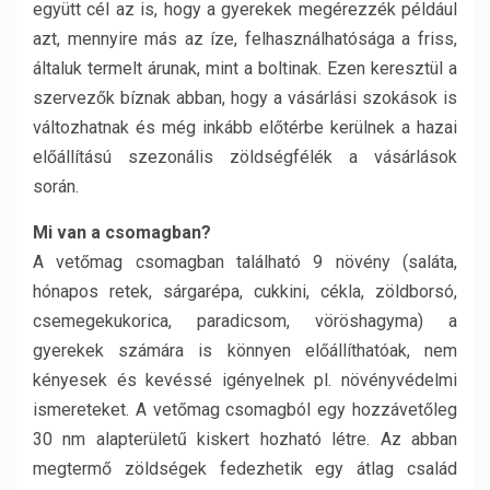
együtt cél az is, hogy a gyerekek megérezzék például
azt, mennyire más az íze, felhasználhatósága a friss,
általuk termelt árunak, mint a boltinak. Ezen keresztül a
szervezők bíznak abban, hogy a vásárlási szokások is
változhatnak és még inkább előtérbe kerülnek a hazai
előállítású szezonális zöldségfélék a vásárlások
során.
Mi van a csomagban?
A vetőmag csomagban található 9 növény (saláta,
hónapos retek, sárgarépa, cukkini, cékla, zöldborsó,
csemegekukorica, paradicsom, vöröshagyma) a
gyerekek számára is könnyen előállíthatóak, nem
kényesek és kevéssé igényelnek pl. növényvédelmi
ismereteket. A vetőmag csomagból egy hozzávetőleg
30 nm alapterületű kiskert hozható létre. Az abban
megtermő zöldségek fedezhetik egy átlag család