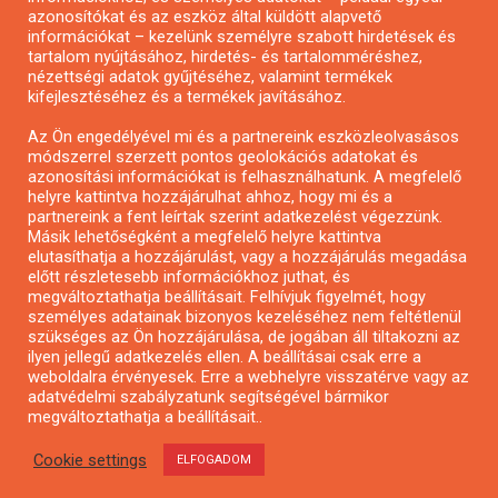
azonosítókat és az eszköz által küldött alapvető
Pályázatfigyelés
információkat – kezelünk személyre szabott hirdetések és
Specifikus pályázatfigyelés vagy hírlevél
tartalom nyújtásához, hirdetés- és tartalomméréshez,
nézettségi adatok gyűjtéséhez, valamint termékek
kifejlesztéséhez és a termékek javításához.
PÁLYÁZATFIGYELŐ
Az Ön engedélyével mi és a partnereink eszközleolvasásos
módszerrel szerzett pontos geolokációs adatokat és
azonosítási információkat is felhasználhatunk. A megfelelő
helyre kattintva hozzájárulhat ahhoz, hogy mi és a
Pályázatok magánszemélyeknek
partnereink a fent leírtak szerint adatkezelést végezzünk.
Pályázatok civil szervezeteknek
Másik lehetőségként a megfelelő helyre kattintva
elutasíthatja a hozzájárulást, vagy a hozzájárulás megadása
Pályázatok vállalkozásoknak
előtt részletesebb információkhoz juthat, és
Önkormányzati pályázatok
megváltoztathatja beállításait. Felhívjuk figyelmét, hogy
személyes adatainak bizonyos kezeléséhez nem feltétlenül
Mezőgazdasági pályázatok
szükséges az Ön hozzájárulása, de jogában áll tiltakozni az
Falusi turizmus pályázatok
ilyen jellegű adatkezelés ellen. A beállításai csak erre a
weboldalra érvényesek. Erre a webhelyre visszatérve vagy az
Napelem pályázatok
adatvédelmi szabályzatunk segítségével bármikor
GINOP pályázatok
megváltoztathatja a beállításait..
Cookie settings
ELFOGADOM
Copyright © All rights reserved.