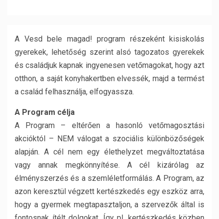
A Vesd bele magad! program részeként kisiskolás
gyerekek, lehetőség szerint alsó tagozatos gyerekek
és családjuk kapnak ingyenesen vetőmagokat, hogy azt
otthon, a saját konyhakertben elvessék, majd a termést
a család felhasználja, elfogyassza.
A Program célja
A Program – eltérően a hasonló vetőmagosztási
akcióktól – NEM válogat a szociális különbözőségek
alapján. A cél nem egy élethelyzet megváltoztatása
vagy annak megkönnyítése. A cél kizárólag az
élményszerzés és a szemléletformálás. A Program, az
azon keresztül végzett kertészkedés egy eszköz arra,
hogy a gyermek megtapasztaljon, a szervezők által is
fontosnak ítélt dolgokat. Így pl. kertészkedés közben