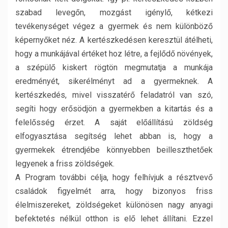
szabad levegőn, mozgást igénylő, kétkezi
tevékenységet végez a gyermek és nem különböző
képernyőket néz. A kertészkedésen keresztül átélheti,
hogy a munkájával értéket hoz létre, a fejlődő növények,
a szépülő kiskert rögtön megmutatja a munkája
eredményét, sikerélményt ad a gyermeknek. A
kertészkedés, mivel visszatérő feladatról van szó,
segíti hogy erősödjön a gyermekben a kitartás és a
felelősség érzet. A saját előállítású zöldség
elfogyasztása segítség lehet abban is, hogy a
gyermekek étrendjébe könnyebben beilleszthetőek
legyenek a friss zöldségek.
A Program további célja, hogy felhívjuk a résztvevő
családok figyelmét arra, hogy bizonyos friss
élelmiszereket, zöldségeket különösen nagy anyagi
befektetés nélkül otthon is elő lehet állítani. Ezzel