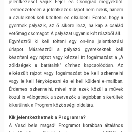
jelentkezését várjuk Fejér és Csongrád megyékből.
Természetesen a jelentkezési lapot nem nekik, hanem
a szüleiknek kell kitölteni és elküldeni. Fontos, hogy a
gyermek pályázik, az ő sikere lesz, ha kap a család
vetőmag csomagot. A pályázat ugyanis két részből áll.
Egyrészről ki kell tölteni egy on-line jelentkezési
űrlapot. Másrészről a pályázó gyerekeknek kell
készíteni egy rajzot vagy kézzel írt fogalmazást a „A
zöldségek a barátaink” címhez kapcsolódóan. Az
elkészült rajzot vagy fogalmazást be kell szkennelni
vagy le kell fényképezni és el kell küldeni e-mailban.
Érdemes szkennelni, mivel már ezek közül a művek
közül is válogatnak a szervezők a legjobban sikerültek
kikerülnek a Program közösségi oldalára.
Kik jelentkezhetnek a Programra?
A Vesd bele magad! Programot korábban általános