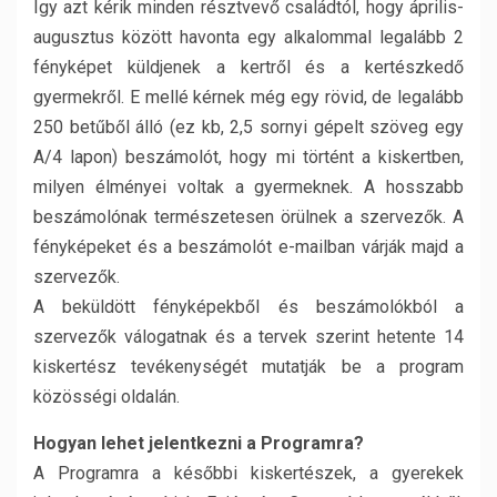
Így azt kérik minden résztvevő családtól, hogy április-
augusztus között havonta egy alkalommal legalább 2
fényképet küldjenek a kertről és a kertészkedő
gyermekről. E mellé kérnek még egy rövid, de legalább
250 betűből álló (ez kb, 2,5 sornyi gépelt szöveg egy
A/4 lapon) beszámolót, hogy mi történt a kiskertben,
milyen élményei voltak a gyermeknek. A hosszabb
beszámolónak természetesen örülnek a szervezők. A
fényképeket és a beszámolót e-mailban várják majd a
szervezők.
A beküldött fényképekből és beszámolókból a
szervezők válogatnak és a tervek szerint hetente 14
kiskertész tevékenységét mutatják be a program
közösségi oldalán.
Hogyan lehet jelentkezni a Programra?
A Programra a későbbi kiskertészek, a gyerekek