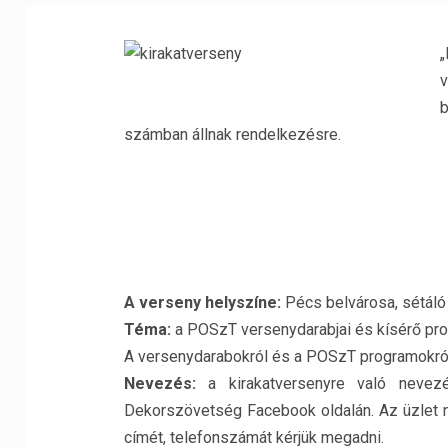
v
b
számban állnak rendelkezésre.
A verseny helyszíne:
Pécs belvárosa, sétáló 
Téma:
a POSzT versenydarabjai és kísérő pro
A versenydarabokról és a POSzT programokról 
Nevezés:
a kirakatversenyre való nevez
Dekorszövetség Facebook oldalán. Az üzlet ne
címét, telefonszámát kérjük megadni.