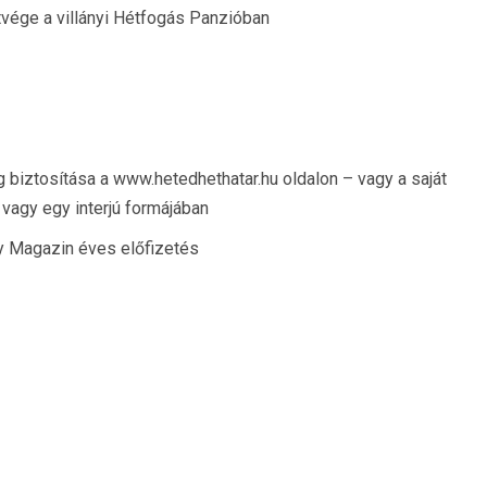
tvége a villányi Hétfogás Panzióban
biztosítása a www.hetedhethatar.hu oldalon – vagy a saját
agy egy interjú formájában
ay Magazin éves előfizetés