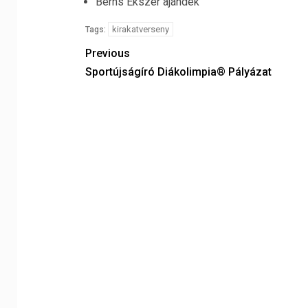
Berns Ékszer ajándék
kirakatverseny
Tags:
Previous
Sportújságíró Diákolimpia® Pályázat