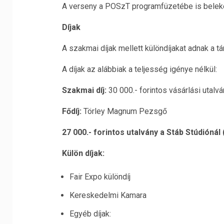
A verseny a POSzT programfüzetébe is beleke
Díjak
A szakmai díjak mellett különdíjakat adnak a t
A díjak az alábbiak a teljesség igénye nélkül:
Szakmai díj:
30 000.- forintos vásárlási utalvá
Fődíj:
Törley Magnum Pezsgő
27 000.- forintos utalvány a Stáb Stúdiónál 
Külön díjak:
Fair Expo különdíj
Kereskedelmi Kamara
Egyéb díjak: