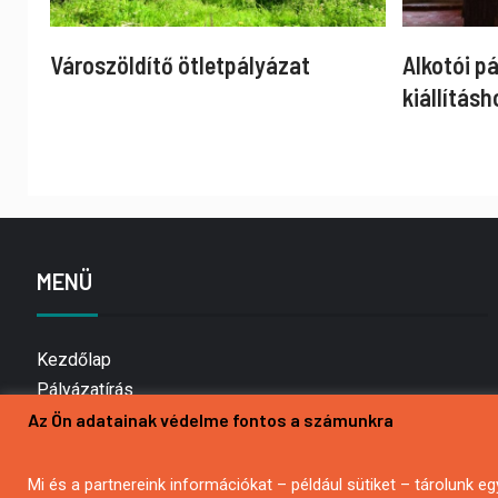
Városzöldítő ötletpályázat
Alkotói p
kiállításh
MENÜ
Kezdőlap
Pályázatírás
Bemutatkozás
Az Ön adatainak védelme fontos a számunkra
Médiaajánlat
Hírlevél feliratkozás
Mi és a partnereink információkat – például sütiket – tárolunk