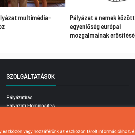
ályázat multimédia-
Pályázat a nemek között
oz
egyenlőség európai
mozgalmainak erősítésé
SZOLGÁLTATÁSOK
Pályázatírás
Pályázati Előminősítés
Pályázati tanácsadás
Pályázatírás vállalkozásoknak
Mezőgazdasági pályázatírás
 egy eszközön vagy hozzáférünk az eszközön tárolt információkhoz, é