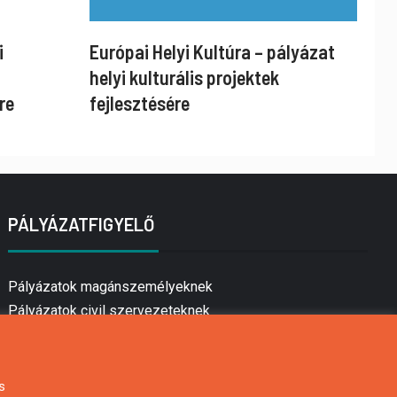
i
Európai Helyi Kultúra – pályázat
helyi kulturális projektek
re
fejlesztésére
PÁLYÁZATFIGYELŐ
Pályázatok magánszemélyeknek
Pályázatok civil szervezeteknek
Pályázatok vállalkozásoknak
Önkormányzati pályázatok
Mezőgazdasági pályázatok
s