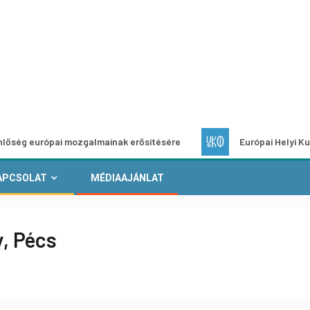
ópai mozgalmainak erősítésére
Európai Helyi Kultúra – pál
APCSOLAT
MÉDIAAJÁNLAT
y, Pécs