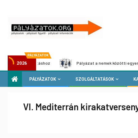
PÁLYÁZATOK
ia-kiállításhoz
Pályázat a nemek közötti egyenlőség eur
2026
PÁLYÁZATOK
SZOLGÁLTATÁSOK
K
VI. Mediterrán kirakatversen