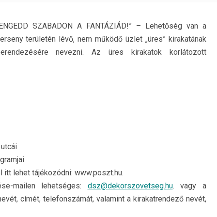
„ENGEDD SZABADON A FANTÁZIÁD!” – Lehetőség van a
erseny területén lévő, nem működő üzlet „üres” kirakatának
erendezésére nevezni. Az üres kirakatok korlátozott
utcái
gramjai
itt lehet tájékozódni: www.poszt.hu.
ése-mailen lehetséges:
dsz@dekorszovetseg.hu
. vagy a
vét, címét, telefonszámát, valamint a kirakatrendező nevét,