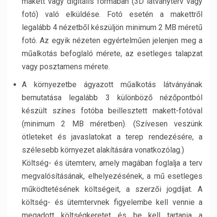
makett vagy digitális formában (3D látványterv vagy
fotó) való elküldése. Fotó esetén a makettről
legalább 4 nézetből készüljön minimum 2 MB méretű
fotó. Az egyik nézeten egyértelműen jelenjen meg a
műalkotás befoglaló mérete, az esetleges talapzat
vagy posztamens mérete.
A környezetbe ágyazott műalkotás látványának
bemutatása legalább 3 különböző nézőpontból
készült színes fotóba beillesztett makett-fotóval
(minimum 2 MB méretben). (Szívesen veszünk
ötleteket és javaslatokat a terep rendezésére, a
szélesebb környezet alakítására vonatkozólag.)
Költség- és ütemterv, amely magában foglalja a terv
megvalósításának, elhelyezésének, a mű esetleges
működtetésének költségeit, a szerzői jogdíjat. A
költség- és ütemtervnek figyelembe kell vennie a
megadott költségkeretet és be kell tartania a