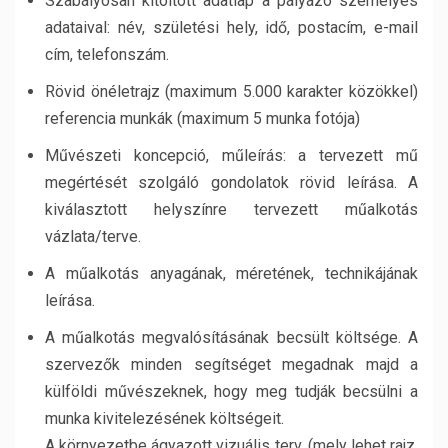
Szabályosan kitöltött adatlap a pályázó személyes
adataival: név, születési hely, idő, postacím, e-mail
cím, telefonszám.
Rövid önéletrajz (maximum 5.000 karakter közökkel)
referencia munkák (maximum 5 munka fotója)
Művészeti koncepció, műleírás: a tervezett mű
megértését szolgáló gondolatok rövid leírása. A
kiválasztott helyszínre tervezett műalkotás
vázlata/terve.
A műalkotás anyagának, méretének, technikájának
leírása.
A műalkotás megvalósításának becsült költsége. A
szervezők minden segítséget megadnak majd a
külföldi művészeknek, hogy meg tudják becsülni a
munka kivitelezésének költségeit.
A környezetbe ágyazott vizuális terv, (mely lehet rajz,