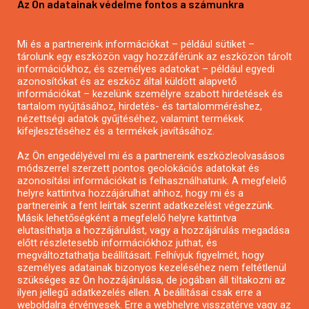
Az Ön adatainak védelme fontos a számunkra
Mezőgazdasági pályázatírás
Pályázatírás magánszemélyeknek
Mi és a partnereink információkat – például sütiket –
Pályázatírás civil szervezeteknek
tárolunk egy eszközön vagy hozzáférünk az eszközön tárolt
Pályázatírás önkormányzatoknak
információkhoz, és személyes adatokat – például egyedi
azonosítókat és az eszköz által küldött alapvető
Pályázatfigyelés
információkat – kezelünk személyre szabott hirdetések és
Specifikus pályázatfigyelés vagy hírlevél
tartalom nyújtásához, hirdetés- és tartalomméréshez,
nézettségi adatok gyűjtéséhez, valamint termékek
kifejlesztéséhez és a termékek javításához.
PÁLYÁZATFIGYELŐ
Az Ön engedélyével mi és a partnereink eszközleolvasásos
módszerrel szerzett pontos geolokációs adatokat és
azonosítási információkat is felhasználhatunk. A megfelelő
helyre kattintva hozzájárulhat ahhoz, hogy mi és a
Pályázatok magánszemélyeknek
partnereink a fent leírtak szerint adatkezelést végezzünk.
Pályázatok civil szervezeteknek
Másik lehetőségként a megfelelő helyre kattintva
elutasíthatja a hozzájárulást, vagy a hozzájárulás megadása
Pályázatok vállalkozásoknak
előtt részletesebb információkhoz juthat, és
Önkormányzati pályázatok
megváltoztathatja beállításait. Felhívjuk figyelmét, hogy
személyes adatainak bizonyos kezeléséhez nem feltétlenül
Mezőgazdasági pályázatok
szükséges az Ön hozzájárulása, de jogában áll tiltakozni az
Falusi turizmus pályázatok
ilyen jellegű adatkezelés ellen. A beállításai csak erre a
weboldalra érvényesek. Erre a webhelyre visszatérve vagy az
Napelem pályázatok