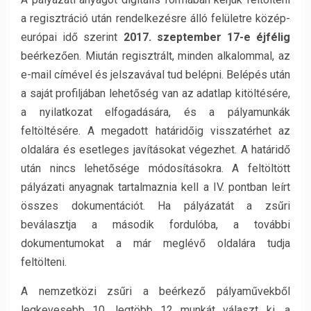
a regisztráció után rendelkezésre álló felületre közép-
európai idő szerint
2017. szeptember 17-e éjfélig
beérkezően. Miután regisztrált, minden alkalommal, az
e-mail címével és jelszavával tud belépni. Belépés után
a saját profiljában lehetőség van az adatlap kitöltésére,
a nyilatkozat elfogadására, és a pályamunkák
feltöltésére. A megadott határidőig visszatérhet az
oldalára és esetleges javításokat végezhet. A határidő
után nincs lehetősége módosításokra. A feltöltött
pályázati anyagnak tartalmaznia kell a IV. pontban leírt
összes dokumentációt. Ha pályázatát a zsűri
beválasztja a második fordulóba, a további
dokumentumokat a már meglévő oldalára tudja
feltölteni.
A nemzetközi zsűri a beérkező pályaművekből
legkevesebb 10, legtöbb 12 munkát választ ki, a