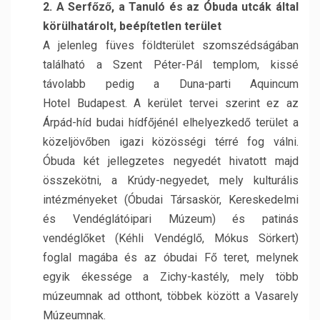
2. A Serfőző, a Tanuló és az Óbuda utcák által
körülhatárolt, beépítetlen terület
A jelenleg füves földterület szomszédságában
található a Szent Péter-Pál templom, kissé
távolabb pedig a Duna-parti Aquincum
Hotel Budapest. A kerület tervei szerint ez az
Árpád-híd budai hídfőjénél elhelyezkedő terület a
közeljövőben igazi közösségi térré fog válni.
Óbuda két jellegzetes negyedét hivatott majd
összekötni, a Krúdy-negyedet, mely kulturális
intézményeket (Óbudai Társaskör, Kereskedelmi
és Vendéglátóipari Múzeum) és patinás
vendéglőket (Kéhli Vendéglő, Mókus Sörkert)
foglal magába és az óbudai Fő teret, melynek
egyik ékessége a Zichy-kastély, mely több
múzeumnak ad otthont, többek között a Vasarely
Múzeumnak.