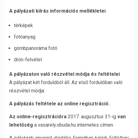
A pályázati kiírás információs mellékletei
térképek
fotóanyag
gömbpanoráma fotó
drón-felvétel
A pályázaton való részvétel módja és feltételei
A pályázat két fordulóból áll. Az első fordulóban való
részvétel módja:
A pályázás feltétele az online regisztráció.
Az online-regisztrációra
2017. augusztus 31-ig
van
lehetőség
a vasarely.obuda.hu internetes címen.
A pályázati anyagot digitális formában kérjük feltölteni