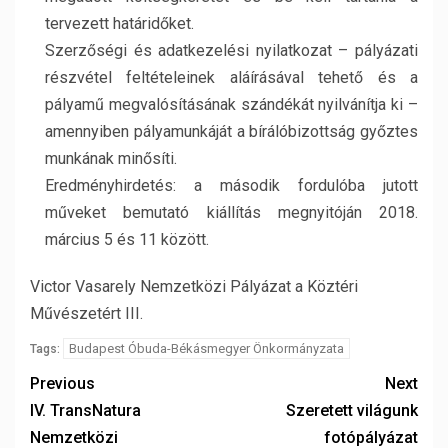
tervezett határidőket.
Szerzőségi és adatkezelési nyilatkozat – pályázati
részvétel feltételeinek aláírásával tehető és a
pályamű megvalósításának szándékát nyilvánítja ki –
amennyiben pályamunkáját a bírálóbizottság győztes
munkának minősíti.
Eredményhirdetés: a második fordulóba jutott
műveket bemutató kiállítás megnyitóján 2018.
március 5 és 11 között.
Victor Vasarely Nemzetközi Pályázat a Köztéri
Művészetért III.
Budapest Óbuda-Békásmegyer Önkormányzata
Tags:
Previous
Next
IV. TransNatura
Szeretett világunk
Nemzetközi
fotópályázat