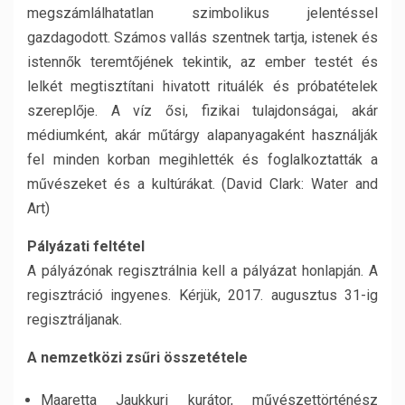
megszámlálhatatlan szimbolikus jelentéssel
gazdagodott. Számos vallás szentnek tartja, istenek és
istennők teremtőjének tekintik, az ember testét és
lelkét megtisztítani hivatott rituálék és próbatételek
szereplője. A víz ősi, fizikai tulajdonságai, akár
médiumként, akár műtárgy alapanyagaként használják
fel minden korban megihlették és foglalkoztatták a
művészeket és a kultúrákat. (David Clark: Water and
Art)
Pályázati feltétel
A pályázónak regisztrálnia kell a pályázat honlapján. A
regisztráció ingyenes. Kérjük, 2017. augusztus 31-ig
regisztráljanak.
A nemzetközi zsűri összetétele
Maaretta Jaukkuri kurátor, művészettörténész