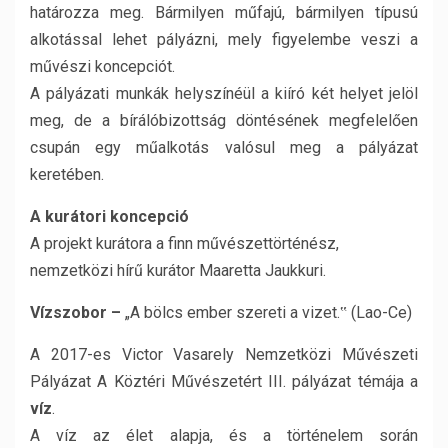
határozza meg. Bármilyen műfajú, bármilyen típusú
alkotással lehet pályázni, mely figyelembe veszi a
művészi koncepciót.
A pályázati munkák helyszínéül a kiíró két helyet jelöl
meg, de a bírálóbizottság döntésének megfelelően
csupán egy műalkotás valósul meg a pályázat
keretében.
A kurátori koncepció
A projekt kurátora a finn művészettörténész,
nemzetközi hírű kurátor Maaretta Jaukkuri.
Vízszobor –
„A bölcs ember szereti a vizet.‟ (Lao-Ce)
A 2017-es Victor Vasarely Nemzetközi Művészeti
Pályázat A Köztéri Művészetért III. pályázat témája a
víz
.
A víz az élet alapja, és a történelem során