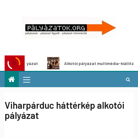
tletpályázat
Alkotói pályázat multimédia-kiállításhoz
Viharpárduc háttérkép alkotói
pályázat