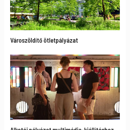
Városzöldítő ötletpályázat
Alkotói pályázat multimédia-kiállításhoz