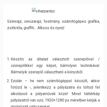
Szénrajz, ceruzarajz, festmény, számítógépes grafika,
zsírkréta, graffiti… Alkoss és nyerj!
Készíts az általad választott szereplővel /
szereplőkkel egy képet, bármilyen technikával.
Bármelyik szereplő választható a könyvből.
Ezután – ha nem számítógéppel készült, akkor
fotózd le -, jelentkezz a pályázatra és töltsd fel
alkotásod a pályaművek közé! Mivel háttérkép
pályázatról van szó, 1920×1280 px méretben kérjük a
digitalizált változatokat.