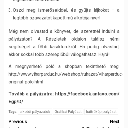
Oszd meg ismerőseiddel, és gyűjts lájkokat – a
legtöbb szavazatot kapott mű alkotója nyer!
Még nem olvastad a könyvet, de szeretnél indulni a
pályázaton? A Részletek oldalon találsz némi
segítséget a főbb karakterekről. Ha pedig olvastad,
akkor sokkal több szereplőből válogathatsz. Hajrá!
A megnyerhető póló a shopban tekinthető meg:
http://www.viharparduc.hu/webshop/ruhazat/viharparduc-
original-polo.html
Tovább a pályázatra:
https://facebook.antavo.com/
Egp/D/
alkotói pályázatok
Grafikai Pályázat
háttrékép pályázat
Tags:
Previous
Next