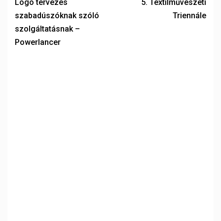
Logó tervezés
5. Textilművészeti
szabadúszóknak szóló
Triennále
szolgáltatásnak –
Powerlancer