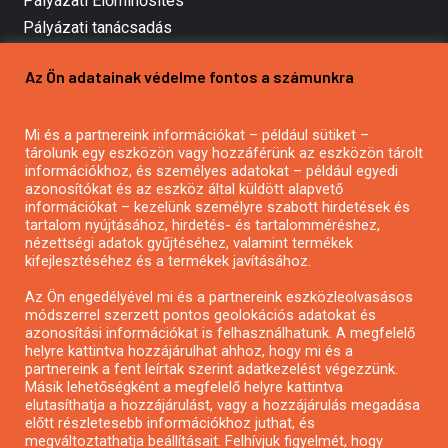
Pályázati Előminősítés
Pályázati tanácsadás
Pályázatírás vállalkozásoknak
Az Ön adatainak védelme fontos a számunkra
Mezőgazdasági pályázatírás
Pályázatírás magánszemélyeknek
Mi és a partnereink információkat – például sütiket –
Pályázatírás civil szervezeteknek
tárolunk egy eszközön vagy hozzáférünk az eszközön tárolt
Pályázatírás önkormányzatoknak
információkhoz, és személyes adatokat – például egyedi
azonosítókat és az eszköz által küldött alapvető
Pályázatfigyelés
információkat – kezelünk személyre szabott hirdetések és
Specifikus pályázatfigyelés vagy hírlevél
tartalom nyújtásához, hirdetés- és tartalomméréshez,
nézettségi adatok gyűjtéséhez, valamint termékek
kifejlesztéséhez és a termékek javításához.
PÁLYÁZATFIGYELŐ
Az Ön engedélyével mi és a partnereink eszközleolvasásos
módszerrel szerzett pontos geolokációs adatokat és
azonosítási információkat is felhasználhatunk. A megfelelő
helyre kattintva hozzájárulhat ahhoz, hogy mi és a
Pályázatok magánszemélyeknek
partnereink a fent leírtak szerint adatkezelést végezzünk.
Pályázatok civil szervezeteknek
Másik lehetőségként a megfelelő helyre kattintva
elutasíthatja a hozzájárulást, vagy a hozzájárulás megadása
Pályázatok vállalkozásoknak
előtt részletesebb információkhoz juthat, és
Önkormányzati pályázatok
megváltoztathatja beállításait. Felhívjuk figyelmét, hogy