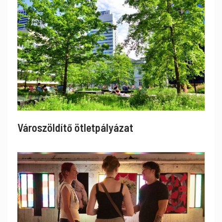
Városzöldítő ötletpályázat