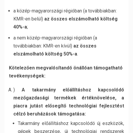
a közép-magyarországi régióban (a továbbiakban:
KMR-en belül)
az összes elszámolható költség
40%-a
;
a nem közép-magyarországi régióban (a
továbbiakban: KMR-en kívül)
az összes
elszámolható költség 50%-a
.
Kötelezően megvalósítandó önállóan támogatható
tevékenységek:
)
A takarmány előállításhoz kapcsolódó
mezőgazdasági termékek értéknövelése, a
piacra jutást elősegítő technológiai fejlesztést
célzó beruházások támogatása:
Takarmány előállításhoz kapcsolódó új eszközök,
gépek beszerzése, új technológiai rendszerek