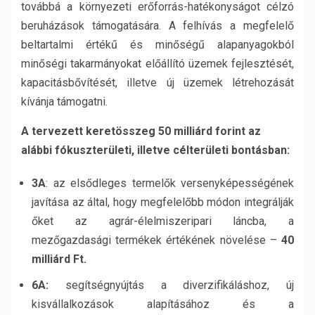
továbbá a környezeti erőforrás-hatékonyságot célzó
beruházások támogatására. A felhívás a megfelelő
beltartalmi értékű és minőségű alapanyagokból
minőségi takarmányokat előállító üzemek fejlesztését,
kapacitásbővítését, illetve új üzemek létrehozását
kívánja támogatni.
A tervezett keretösszeg 50 milliárd forint az
alábbi fókuszterületi, illetve célterületi bontásban:
3A
: az elsődleges termelők versenyképességének
javítása az által, hogy megfelelőbb módon integrálják
őket az agrár-élelmiszeripari láncba, a
mezőgazdasági termékek értékének növelése –
40
milliárd Ft.
6A:
segítségnyújtás a diverzifikáláshoz, új
kisvállalkozások alapításához és a