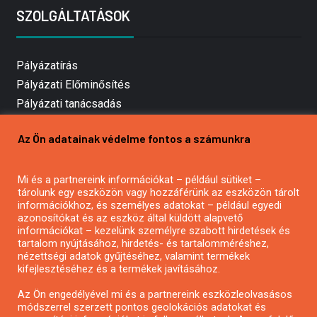
SZOLGÁLTATÁSOK
Pályázatírás
Pályázati Előminősítés
Pályázati tanácsadás
Pályázatírás vállalkozásoknak
Az Ön adatainak védelme fontos a számunkra
Mezőgazdasági pályázatírás
Pályázatírás magánszemélyeknek
Pályázatírás civil szervezeteknek
Mi és a partnereink információkat – például sütiket –
tárolunk egy eszközön vagy hozzáférünk az eszközön tárolt
Pályázatírás önkormányzatoknak
információkhoz, és személyes adatokat – például egyedi
Pályázatfigyelés
azonosítókat és az eszköz által küldött alapvető
információkat – kezelünk személyre szabott hirdetések és
Specifikus pályázatfigyelés vagy hírlevél
tartalom nyújtásához, hirdetés- és tartalomméréshez,
nézettségi adatok gyűjtéséhez, valamint termékek
kifejlesztéséhez és a termékek javításához.
PÁLYÁZATFIGYELŐ
Az Ön engedélyével mi és a partnereink eszközleolvasásos
módszerrel szerzett pontos geolokációs adatokat és