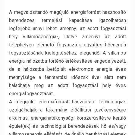
A megvalósítandó megújuló energiaforrást hasznosító
berendezés termelési kapacitása igazolhatóan
legfeljebb annyi lehet, amennyi az adott fogyasztási
hely villamosenergia-, illetve amennyi az adott
telephelyen elérhető fogyasztók együttes hőenergia
fogyasztásának kielégítéséhez elegendő. A villamos
energia hálózatba történő értékesítése engedélyezett,
de a hálózatba betáplált elektromos energia éves
mennyisége a fenntartási időszak évei alatt nem
haladhatja meg az adott fogyasztási hely éves
energiafogyasztását.
A megújuló energiaforrást hasznosító technológiák
szolgálhatják a takarmány előállítási tevékenységre
alkalmas, energiahatékonysági korszerűsítésre kerülő
épület(ek) és technológiai berendezések hő és/vagy
villamosenergia ellátását, de önálló beruházási elemek