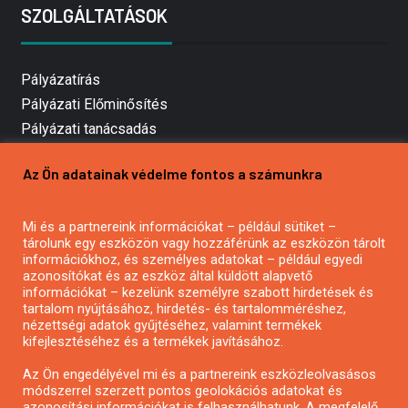
SZOLGÁLTATÁSOK
Pályázatírás
Pályázati Előminősítés
Pályázati tanácsadás
Pályázatírás vállalkozásoknak
Az Ön adatainak védelme fontos a számunkra
Mezőgazdasági pályázatírás
Pályázatírás magánszemélyeknek
Mi és a partnereink információkat – például sütiket –
Pályázatírás civil szervezeteknek
tárolunk egy eszközön vagy hozzáférünk az eszközön tárolt
Pályázatírás önkormányzatoknak
információkhoz, és személyes adatokat – például egyedi
azonosítókat és az eszköz által küldött alapvető
Pályázatfigyelés
információkat – kezelünk személyre szabott hirdetések és
Specifikus pályázatfigyelés vagy hírlevél
tartalom nyújtásához, hirdetés- és tartalomméréshez,
nézettségi adatok gyűjtéséhez, valamint termékek
kifejlesztéséhez és a termékek javításához.
PÁLYÁZATFIGYELŐ
Az Ön engedélyével mi és a partnereink eszközleolvasásos
módszerrel szerzett pontos geolokációs adatokat és
azonosítási információkat is felhasználhatunk. A megfelelő