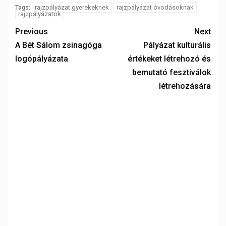
rajzpályázat gyerekeknek
rajzpályázat óvodásoknak
Tags:
rajzpályázatok
Previous
Next
A Bét Sálom zsinagóga
Pályázat kulturális
logópályázata
értékeket létrehozó és
bemutató fesztiválok
létrehozására