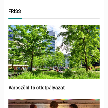
FRISS
Városzöldítő ötletpályázat