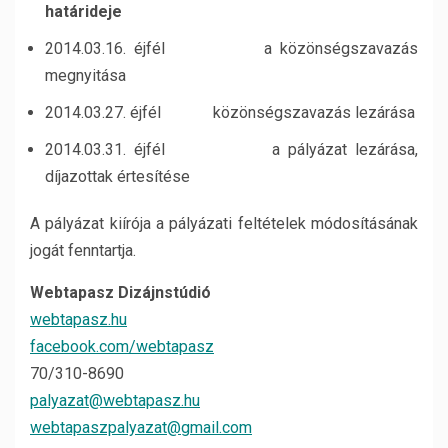
határideje
2014.03.16. éjfél a közönségszavazás
megnyitása
2014.03.27. éjfél közönségszavazás lezárása
2014.03.31. éjfél a pályázat lezárása,
díjazottak értesítése
A pályázat kiírója a pályázati feltételek módosításának
jogát fenntartja.
Webtapasz Dizájnstúdió
webtapasz.hu
facebook.com/webtapasz
70/310-8690
palyazat@webtapasz.hu
webtapaszpalyazat@gmail.com