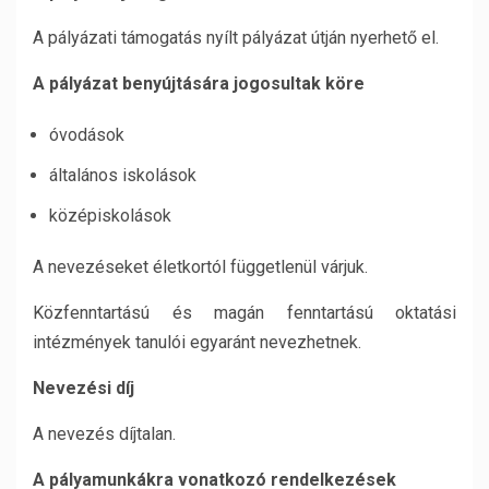
A pályázati támogatás nyílt pályázat útján nyerhető el.
A pályázat benyújtására jogosultak köre
óvodások
általános iskolások
középiskolások
A nevezéseket életkortól függetlenül várjuk.
Közfenntartású és magán fenntartású oktatási
intézmények tanulói egyaránt nevezhetnek.
Nevezési díj
A nevezés díjtalan.
A pályamunkákra vonatkozó rendelkezések