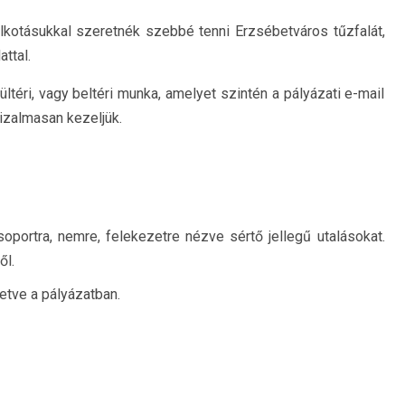
 alkotásukkal szeretnék szebbé tenni Erzsébetváros tűzfalát,
ttal.
ltéri, vagy beltéri munka, amelyet szintén a pályázati e-mail
bizalmasan kezeljük.
portra, nemre, felekezetre nézve sértő jellegű utalásokat.
ől.
etve a pályázatban.