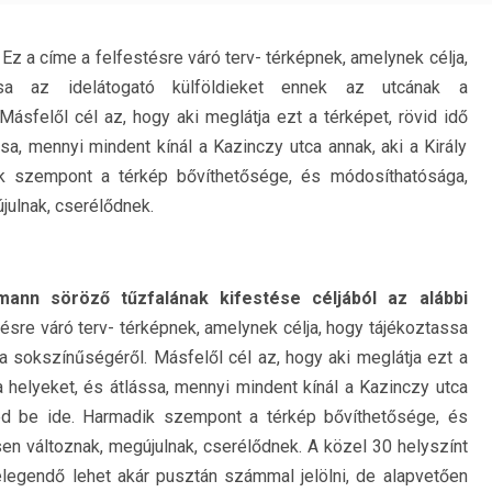
. Ez a címe a felfestésre váró terv- térképnek, amelynek célja,
ssa az idelátogató külföldieket ennek az utcának a
Másfelől cél az, hogy aki meglátja ezt a térképet, rövid idő
ssa, mennyi mindent kínál a Kazinczy utca annak, aki a Király
dik szempont a térkép bővíthetősége, és módosíthatósága,
julnak, cserélődnek.
mann söröző tűzfalának kifestése céljából az alábbi
stésre váró terv- térképnek, amelynek célja, hogy tájékoztassa
 a sokszínűségéről. Másfelől cél az, hogy aki meglátja ezt a
 a helyeket, és átlássa, mennyi mindent kínál a Kazinczy utca
téved be ide. Harmadik szempont a térkép bővíthetősége, és
n változnak, megújulnak, cserélődnek. A közel 30 helyszínt
 elegendő lehet akár pusztán számmal jelölni, de alapvetően