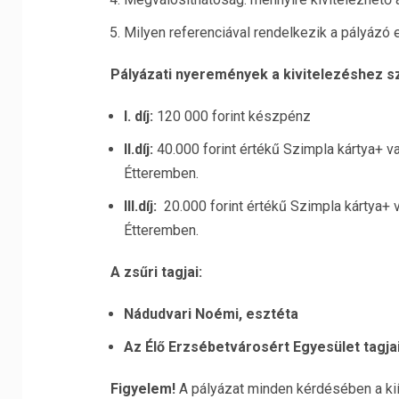
Milyen referenciával rendelkezik a pályázó e
Pályázati nyeremények a kivitelezéshez s
I. díj:
120 000 forint készpénz
II.díj:
40.000 forint értékű Szimpla kártya+ v
Étteremben.
III.díj:
20.000 forint értékű Szimpla kártya+ 
Étteremben.
A zsűri tagjai:
Nádudvari Noémi, esztéta
Az Élő Erzsébetvárosért Egyesület tagjai
Figyelem!
A pályázat minden kérdésében a kiír