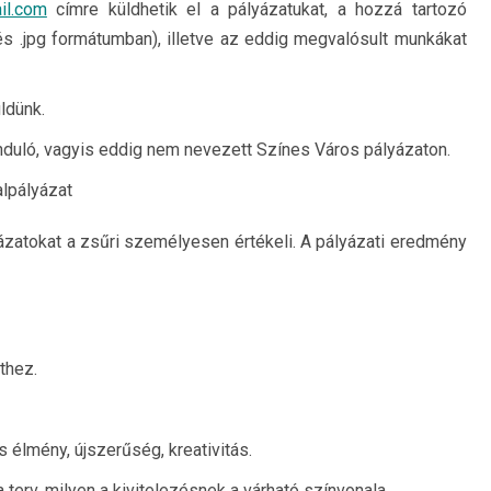
il.com
címre küldhetik el a pályázatukat, a hozzá tartozó
, és .jpg formátumban), illetve az eddig megvalósult munkákat
ldünk.
 induló, vagyis eddig nem nevezett Színes Város pályázaton.
alpályázat
zatokat a zsűri személyesen értékeli. A pályázati eredmény
thez.
 élmény, újszerűség, kreativitás.
terv, milyen a kivitelezésnek a várható színvonala.