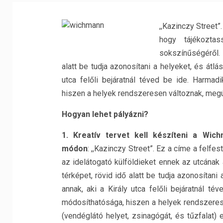
,,Kazinczy Street”
hogy tájékozta
sokszínűségéről. 
alatt be tudja azonosítani a helyeket, és átlá
utca felőli bejáratnál téved be ide. Harma
hiszen a helyek rendszeresen változnak, megú
Hogyan lehet pályázni?
1.
Kreatív tervet kell készíteni a Wich
módon
: ,,Kazinczy Street”. Ez a címe a felfe
az idelátogató külföldieket ennek az utcának
térképet, rövid idő alatt be tudja azonosítani
annak, aki a Király utca felőli bejáratnál 
módosíthatósága, hiszen a helyek rendszerese
(vendéglátó helyet, zsinagógát, és tűzfalat)