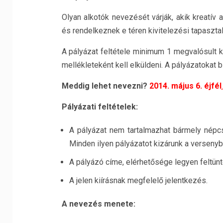
Olyan alkotók nevezését várják, akik kreatív
és rendelkeznek e téren kivitelezési tapasztala
A pályázat feltétele minimum 1 megvalósult kü
mellékleteként kell elküldeni. A pályázatokat 
Meddig lehet nevezni?
2014. május 6. éjfél
.
Pályázati feltételek:
A pályázat nem tartalmazhat bármely népcso
Minden ilyen pályázatot kizárunk a versenyb
A pályázó címe, elérhetősége legyen feltünt
A jelen kiírásnak megfelelő jelentkezés.
A nevezés menete: