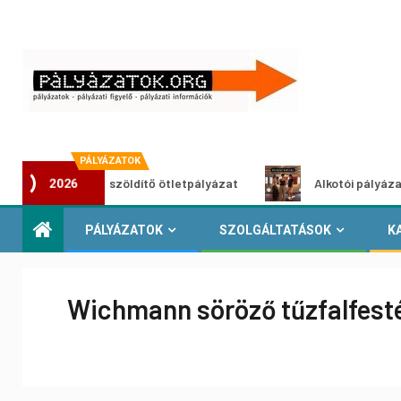
PÁLYÁZATOK
Városzöldítő ötletpályázat
Alkotói pályázat multimédia
2026
PÁLYÁZATOK
SZOLGÁLTATÁSOK
K
Wichmann söröző tűzfalfesté