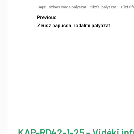
színes város pályázat
tűzfal pályázat
Tűzfalf
Tags:
Previous
Zeusz papucsa irodalmi pályázat
KAP-RD42-1-25 – Vidéki inf