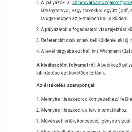
A pályázók a
szinesvarosmozgalom@gma
látványtervvel, vagy tervekkel együtt (.pdf
is ugyanebben az e-mailben kell elküldeni.
A pályázatok elfogadásáról visszajelzést kü
Referenciát csak annak kell küldenie, aki új
A levél tárgyába ezt kell írni: Wichmann tűzf
A kiválasztási folyamatról:
A beérkező pályá
kihirdetése ezt követően történik.
Az értékelés szempontjai:
Mennyire illeszkedik a környezethez/ felüle
Mennyire illeszkedik a terv a tematikához.
Művészeti érték, koncepció, igényes vizuális
Megvalósíthatóság: mennyire kivitelezhető a 