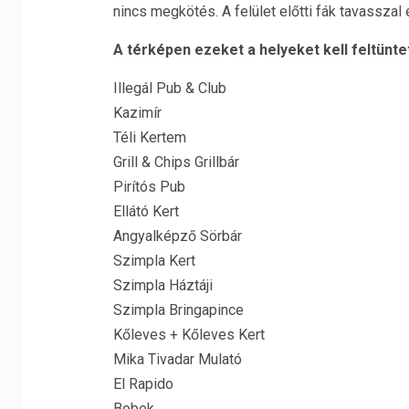
nincs megkötés. A felület előtti fák tavasszal
A térképen ezeket a helyeket kell feltüntet
Illegál Pub & Club
Kazimír
Téli Kertem
Grill & Chips Grillbár
Pirítós Pub
Ellátó Kert
Angyalképző Sörbár
Szimpla Kert
Szimpla Háztáji
Szimpla Bringapince
Kőleves + Kőleves Kert
Mika Tivadar Mulató
El Rapido
Bobek