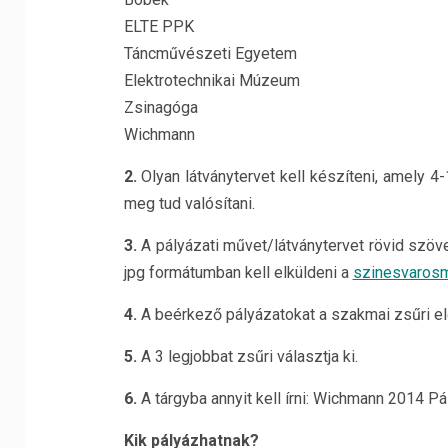
ELTE PPK
Táncművészeti Egyetem
Elektrotechnikai Múzeum
Zsinagóga
Wichmann
2.
Olyan látványtervet kell készíteni, amely 4-
meg tud valósítani.
3.
A pályázati művet/látványtervet rövid szöve
jpg formátumban kell elküldeni a
szinesvaros
4.
A beérkező pályázatokat a szakmai zsűri el
5.
A 3 legjobbat zsűri választja ki.
6.
A tárgyba annyit kell írni: Wichmann 2014 Pá
Kik pályázhatnak?