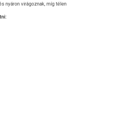
 és nyáron virágoznak, míg télen
ni: