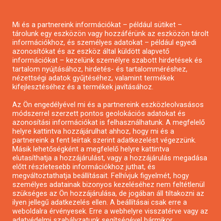
Pályázatírás magánszemélyeknek
Mi és a partnereink információkat – például sütiket –
Pályázatírás civil szervezeteknek
tárolunk egy eszközön vagy hozzáférünk az eszközön tárolt
Pályázatírás önkormányzatoknak
információkhoz, és személyes adatokat – például egyedi
azonosítókat és az eszköz által küldött alapvető
Pályázatfigyelés
információkat – kezelünk személyre szabott hirdetések és
Specifikus pályázatfigyelés vagy hírlevél
tartalom nyújtásához, hirdetés- és tartalomméréshez,
nézettségi adatok gyűjtéséhez, valamint termékek
kifejlesztéséhez és a termékek javításához.
PÁLYÁZATFIGYELŐ
Az Ön engedélyével mi és a partnereink eszközleolvasásos
módszerrel szerzett pontos geolokációs adatokat és
azonosítási információkat is felhasználhatunk. A megfelelő
helyre kattintva hozzájárulhat ahhoz, hogy mi és a
Pályázatok magánszemélyeknek
partnereink a fent leírtak szerint adatkezelést végezzünk.
Pályázatok civil szervezeteknek
Másik lehetőségként a megfelelő helyre kattintva
elutasíthatja a hozzájárulást, vagy a hozzájárulás megadása
Pályázatok vállalkozásoknak
előtt részletesebb információkhoz juthat, és
Önkormányzati pályázatok
megváltoztathatja beállításait. Felhívjuk figyelmét, hogy
személyes adatainak bizonyos kezeléséhez nem feltétlenül
Mezőgazdasági pályázatok
szükséges az Ön hozzájárulása, de jogában áll tiltakozni az
Falusi turizmus pályázatok
ilyen jellegű adatkezelés ellen. A beállításai csak erre a
weboldalra érvényesek. Erre a webhelyre visszatérve vagy az
Napelem pályázatok
adatvédelmi szabályzatunk segítségével bármikor