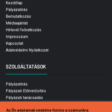
Kezdőlap
Pályázatírás
Bemutatkozás
Médiaajánlat
Hírlevél feliratkozás
Impresszum
Kapcsolat
Adatvédelmi Nyilatkozat
SZOLGÁLTATÁSOK
Pályázatírás
Pályázati Előminősítés
Pályázati tanácsadás
Pályázatírás vállalkozásoknak
Az Ön adatainak védelme fontos a számunkra
Mezőgazdasági pályázatírás