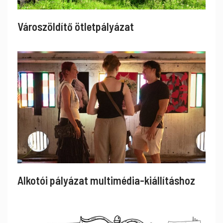
Városzöldítő ötletpályázat
Alkotói pályázat multimédia-kiállításhoz