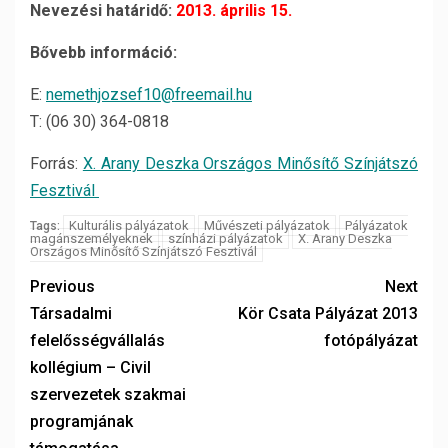
Nevezési határidő:
2013. április 15.
Bővebb információ:
E:
nemethjozsef10@freemail.hu
T: (06 30) 364-0818
Forrás:
X. Arany Deszka Országos Minősítő Színjátszó
Fesztivál
Kulturális pályázatok
Művészeti pályázatok
Pályázatok
Tags:
magánszemélyeknek
színházi pályázatok
X. Arany Deszka
Országos Minősítő Színjátszó Fesztivál
Previous
Next
Társadalmi
Kör Csata Pályázat 2013
felelősségvállalás
fotópályázat
kollégium – Civil
szervezetek szakmai
programjának