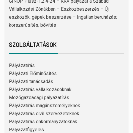
GINOP Plusz-1.2.4-24 – KKV pályázat a Szabad
Vállalkozási Zónákban – Eszközbeszerzés – Új
eszközök, gépek beszerzése – Ingatlan beruházás:
korszerűsítés, bővítés
SZOLGÁLTATÁSOK
Pályázatírás
Pályázati Előminősítés
Pályázati tanácsadás
Pályázatírás vállalkozásoknak
Mezőgazdasági pályázatírás
Pályázatírás magánszemélyeknek
Pályázatírás civil szervezeteknek
Pályázatírás önkormányzatoknak
Pályázatfigyelés