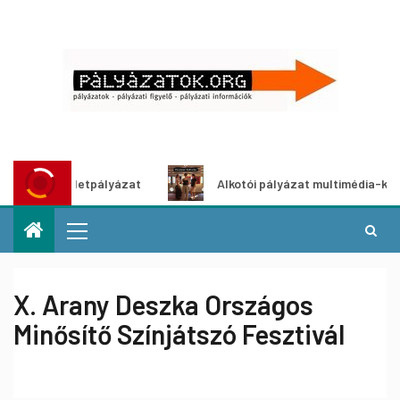
dítő ötletpályázat
Alkotói pályázat multimédia-kiállításh
X. Arany Deszka Országos
Minősítő Színjátszó Fesztivál