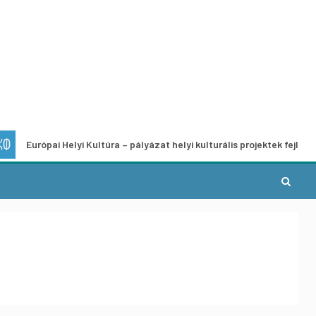
pai Helyi Kultúra – pályázat helyi kulturális projektek fejlesztésére