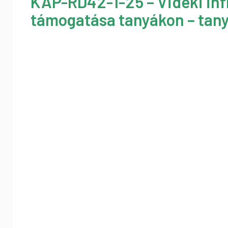
KAP-RD42-1-25 – Vidéki inf
támogatása tanyákon – tany