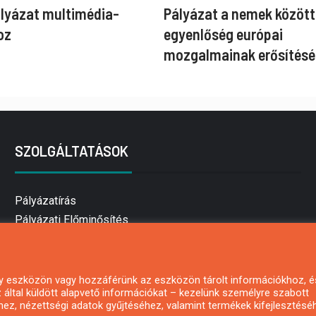
ályázat multimédia-
Pályázat a nemek között
oz
egyenlőség európai
mozgalmainak erősítésé
SZOLGÁLTATÁSOK
Pályázatírás
Pályázati Előminősítés
Pályázati tanácsadás
Pályázatírás vállalkozásoknak
Mezőgazdasági pályázatírás
 egy eszközön vagy hozzáférünk az eszközön tárolt információkhoz, é
által küldött alapvető információkat – kezelünk személyre szabott
Pályázatírás magánszemélyeknek
hez, nézettségi adatok gyűjtéséhez, valamint termékek kifejlesztésé
Pályázatírás civil szervezeteknek