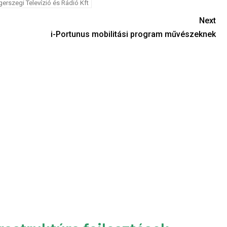
erszegi Televízió és Rádió Kft
Next
i-Portunus mobilitási program művészeknek