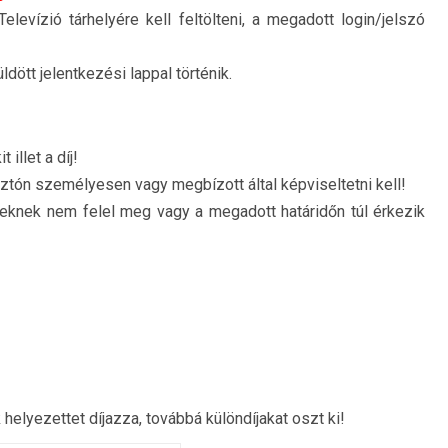
levízió tárhelyére kell feltölteni, a megadott login/jelszó
dött jelentkezési lappal történik.
 illet a díj!
osztón személyesen vagy megbízott által képviseltetni kell!
knek nem felel meg vagy a megadott határidőn túl érkezik
helyezettet díjazza, továbbá különdíjakat oszt ki!