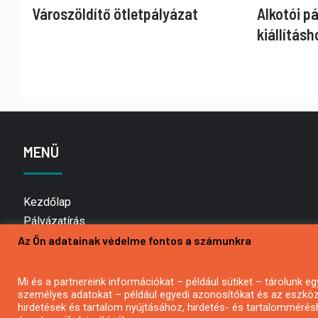
Városzöldítő ötletpályázat
Alkotói p
kiállításh
MENÜ
Kezdőlap
Pályázatírás
Az Ön adatainak védelme fontos a számunkra
Bemutatkozás
Médiaajánlat
Hírlevél feliratkozás
Mi és a partnereink információkat – például sütiket – tárolunk
személyes adatokat – például egyedi azonosítókat és az eszköz 
Impresszum
hirdetések és tartalom nyújtásához, hirdetés- és tartalommérés
Kapcsolat