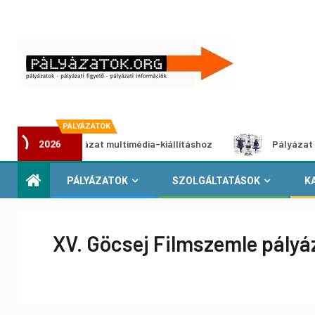
PÁLYÁZATOK
otói pályázat multimédia-kiállításhoz
Pályázat a nemek k
2026
PÁLYÁZATOK
SZOLGÁLTATÁSOK
K
XV. Göcsej Filmszemle pályá