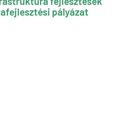
rastruktúra fejlesztések
afejlesztési pályázat