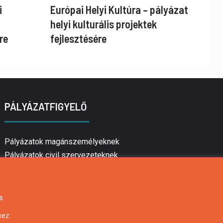
i
Európai Helyi Kultúra – pályázat
helyi kulturális projektek
re
fejlesztésére
PÁLYÁZATFIGYELŐ
Pályázatok magánszemélyeknek
Pályázatok civil szervezeteknek
Pályázatok vállalkozásoknak
Önkormányzati pályázatok
Mezőgazdasági pályázatok
s
Falusi turizmus pályázatok
hez
Napelem pályázatok