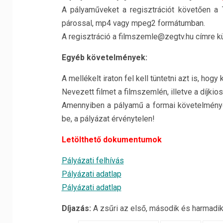
A pályaműveket a regisztrációt követően a Te
párossal, mp4 vagy mpeg2 formátumban.
A regisztráció a filmszemle@zegtv.hu címre kül
Egyéb követelmények:
A mellékelt iraton fel kell tüntetni azt is, hogy kit
Nevezett filmet a filmszemlén, illetve a díjki
Amennyiben a pályamű a formai követelménye
be, a pályázat érvénytelen!
Letölthető dokumentumok
Pályázati felhívás
Pályázati adatlap
Pályázati adatlap
Díjazás:
A zsűri az első, második és harmadik 