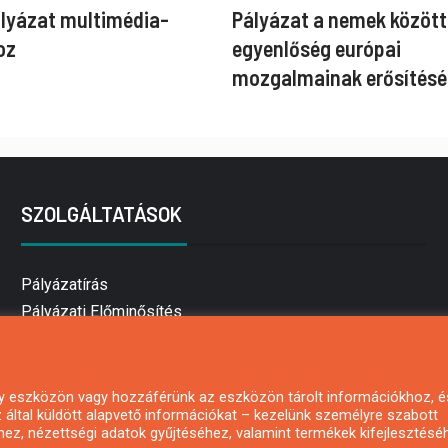
ályázat multimédia-
Pályázat a nemek között
oz
egyenlőség európai
mozgalmainak erősítésé
SZOLGÁLTATÁSOK
Pályázatírás
Pályázati Előminősítés
Pályázati tanácsadás
Pályázatírás vállalkozásoknak
Mezőgazdasági pályázatírás
 egy eszközön vagy hozzáférünk az eszközön tárolt információkhoz, é
által küldött alapvető információkat – kezelünk személyre szabott
Pályázatírás magánszemélyeknek
hez, nézettségi adatok gyűjtéséhez, valamint termékek kifejlesztésé
Pályázatírás civil szervezeteknek