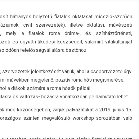
sít hátrányos helyzetű fiatalok oktatását misszió-szerűen
áziumok, civil szervezetek), illetve oktatási, művészeti
 mely a fiatalok roma dráma-, és színháztörténeti,
zeti és együttműködési készségeit, valamint vitakultúráját
csolódóan felelősségvállalásra ösztönöz.
k, szervezetek jelentkezését várjuk, ahol a csoportvezető úgy
dalmi művekben megjelenő, pozitív roma hős megismerése,
ahol a diákok számára a roma hősök példái
vitásra és változás- hozásra vonatkozóan példamutató lehet.
k meg közösségében, várjuk pályázatukat a 2019. július 15.
 országos szinten megvalósuló workshop-sorozatban való