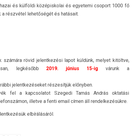
hazai és külföldi középiskolai és egyetemi csoport 1000 fő
k a részvétel lehetőségét és hatásait.
számára rövid jelentkezési lapot küldünk, melyet kitöltve,
usan, legkésőbb
2019. június 15-ig
várunk a
orábbi jelentkezéseket részesítjük előnyben.
egyék fel a kapcsolatot Szegedi Tamás András oktatási
efonszámon, illetve a fenti email címen áll rendelkezésükre.
lentkezésük elbírálásáról.