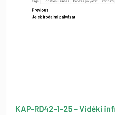
Független Színház
képzés pályázat
színházi
Tags:
Previous
Jelek irodalmi pályázat
KAP-RD42-1-25 – Vidéki inf