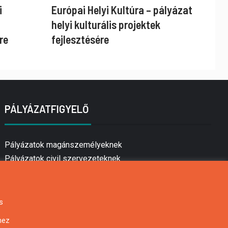
i
Európai Helyi Kultúra – pályázat
helyi kulturális projektek
re
fejlesztésére
PÁLYÁZATFIGYELŐ
Pályázatok magánszemélyeknek
Pályázatok civil szervezeteknek
Pályázatok vállalkozásoknak
Önkormányzati pályázatok
Mezőgazdasági pályázatok
s
Falusi turizmus pályázatok
hez
Napelem pályázatok