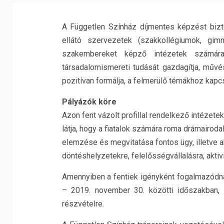
A Független Színház díjmentes képzést bizto
ellátó szervezetek (szakkollégiumok, gimn
szakembereket képző intézetek számára,
társadalomismereti tudását gazdagítja, művés
pozitívan formálja, a felmerülő témákhoz kap
Pályázók köre
Azon fent vázolt profillal rendelkező intézete
látja, hogy a fiatalok számára roma drámairo
elemzése és megvitatása fontos ügy, illetve 
döntéshelyzetekre, felelősségvállalásra, akti
Amennyiben a fentiek igényként fogalmazódna
– 2019. november 30. közötti időszakban,
részvételre.