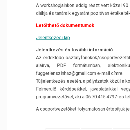
A workshopjainkon eddig részt vett közel 90 
diákja és tanáraik egyaránt pozitívan értékelté
Letölthető dokumentumok
Jelentkezési lap
Jelentkezés és további információ
Az érdeklődő osztályfőnökök/csoportvezetők 
aláírva, PDF formátumban, elektronik
fuggetlenszinhaz@gmail.com e-mail címre.
Túljelentkezés esetén, a pályázatok közül a k
Felmerülő kérdéseikkel, javaslataikkal v
programvezetővel, aki a 06.70.415.4797-es tel
A csoportvezetőket folyamatosan értesítjük je