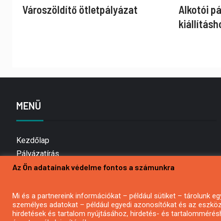
Városzöldítő ötletpályázat
Alkotói p
kiállításh
MENÜ
Kezdőlap
Pályázatírás
Az Ön adatainak védelme fontos a számunkra
Bemutatkozás
Médiaajánlat
Hírlevél feliratkozás
Mi és a partnereink információkat – például sütiket – tárolunk
személyes adatokat – például egyedi azonosítókat és az eszköz 
Impresszum
hirdetések és tartalom nyújtásához, hirdetés- és tartalommérés
Kapcsolat