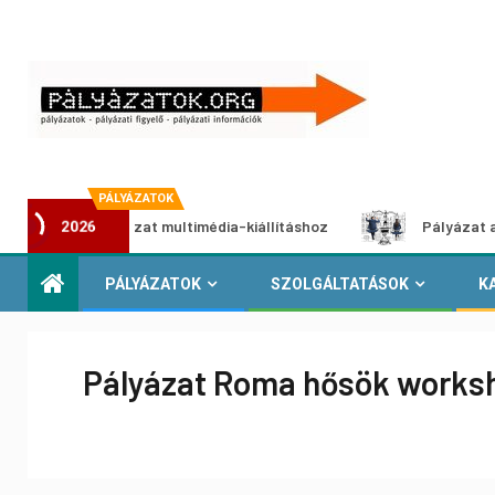
PÁLYÁZATOK
tói pályázat multimédia-kiállításhoz
Pályázat a nemek kö
2026
PÁLYÁZATOK
SZOLGÁLTATÁSOK
K
Pályázat Roma hősök worksh