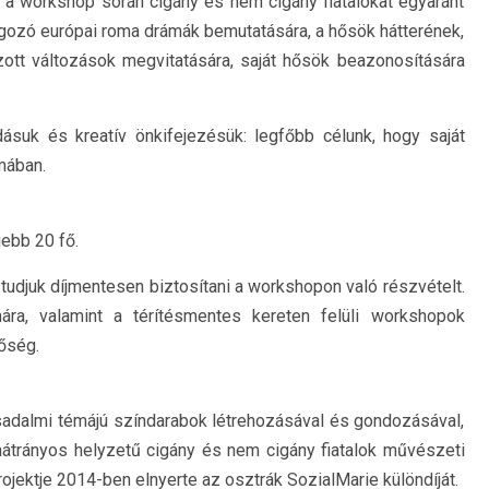
 a workshop során cigány és nem cigány fiatalokat egyaránt
olgozó európai roma drámák bemutatására, a hősök hátterének,
hozott változások megvitatására, saját hősök beazonosítására
dásuk és kreatív önkifejezésük: legfőbb célunk, hogy saját
mában.
ebb 20 fő.
udjuk díjmentesen biztosítani a workshopon való részvételt.
ra, valamint a térítésmentes kereten felüli workshopok
őség.
sadalmi témájú színdarabok létrehozásával és gondozásával,
hátrányos helyzetű cigány és nem cigány fiatalok művészeti
ojektje 2014-ben elnyerte az osztrák SozialMarie különdíját.