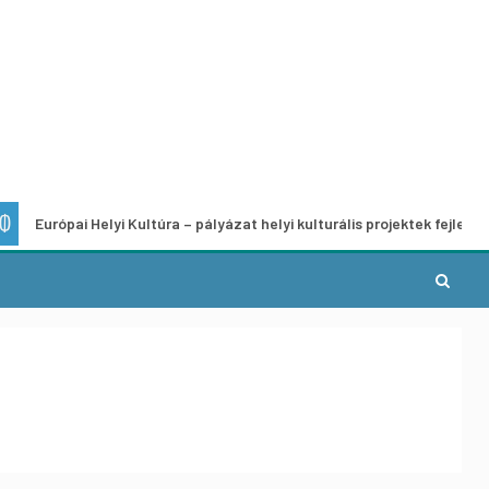
ai Helyi Kultúra – pályázat helyi kulturális projektek fejlesztésére