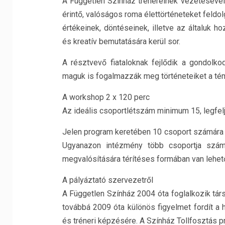
A Független Színház trénereinek vezetésével
érintő, valóságos roma élettörténeteket feld
értékeinek, döntéseinek, illetve az általuk 
és kreatív bemutatására kerül sor.
A résztvevő fiataloknak fejlődik a gondolko
maguk is fogalmazzák meg történeteiket a té
A workshop 2 x 120 perc
Az ideális csoportlétszám minimum 15, legfelj
Jelen program keretében 10 csoport számára t
Ugyanazon intézmény több csoportja számá
megvalósítására térítéses formában van lehet
A pályáztató szervezetről
A Független Színház 2004 óta foglalkozik tár
továbbá 2009 óta különös figyelmet fordít a 
és tréneri képzésére. A Színház Tollfosztás pr